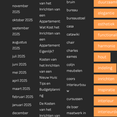
bruin
duurzaam
van het
november
Inrichten van
bureau
2025
elegantie
een
bureaustoel
oktober 2025
Appartement:
esthetiek
casa
Wat Kost het
september
Inrichten van
2025
catawiki
functionali
een
augustus
chair
Appartement
harmonie
2025
charles
Eigenlijk?
juli 2025
eames
hout
Kosten van
juni 2025
colijn
het Inrichten
indeling
meubelen
van een
mei 2025
Nieuw Huis:
coors
inrichten
april 2025
Tips en
interieurbou
maart 2025
Budgetplanni
inspiratie
w
ng
februari 2025
cursussen
interieur
De Kosten
januari 2025
de boer
van het
interieurd
december
maatwerk in
Inrichten van