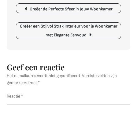
Berichtnavigatie
Optimaal
Creëer de Perfecte Sfeer in Jouw Woonkamer
Inrichten
van
Jouw
Creëer een Stijlvol Strak Interieur voor je Woonkamer
Slaapkamer
met Elegante Eenvoud
Geef een reactie
Het e-mailadres wordt niet gepubliceerd.
Vereiste velden zijn
gemarkeerd met
*
Reactie
*