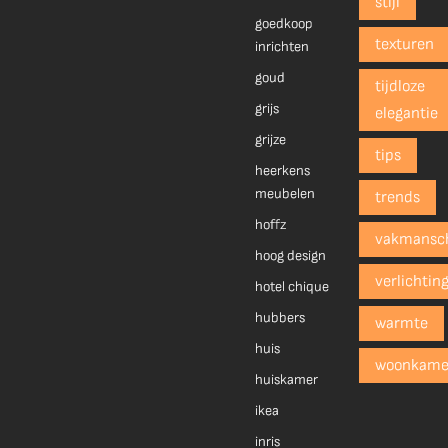
stijl
goedkoop
texturen
inrichten
goud
tijdloze
grijs
elegantie
grijze
tips
heerkens
meubelen
trends
hoffz
vakmansc
hoog design
verlichtin
hotel chique
hubbers
warmte
huis
woonkame
huiskamer
ikea
inris