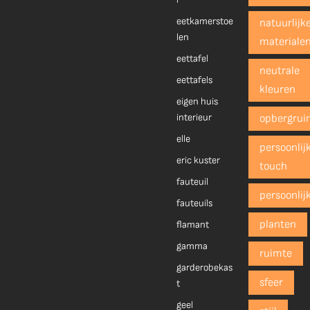
eetkamerstoe
natuurlijk
len
materiale
eettafel
neutrale
eettafels
kleuren
eigen huis
interieur
opbergrui
elle
persoonlij
eric kuster
touch
fauteuil
persoonlij
fauteuils
planten
flamant
gamma
ruimte
garderobekas
sfeer
t
geel