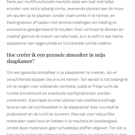
Denk aan multifunctionele meubels zoals een bed met lades
eronder voor extra opbergruimte, zwevende planken aan de muur
om spullen op te plaatsen zonder vloerruimte in te nemen, en
kledingrekken of kasten met slimme indelingen om kleding en
accessoires georganiseerd te houden. Door verticaal te denken en
creatief gebruik te maken van elke hoek, kun je zelfs in een kleine
slaapkamer een opgeruimde en functionele ruimte creëren.
Hoe creëer ik een gezonde atmosfeer in mijn
slaapkamer?
Om een gezonde atmosfeer in je slaapkamer te creëren, zijn er
verschillende stappen die je kunt nemen. Ten eerste is het belangrijk
om te zorgen voor voldoende ventilatie, zodat er frisse lucht de
ruimte binnenkomt en eventuele vochtproblemen worden
voorkomen. Daarnaast kunnen planten een positieve bijdrage
leveren aan de luchtkwaliteit in de slaapkamer door zuurstof te
produceren en de lucht te zuiveren. Kies ook voor natuurlijke
materialen zoals hout en katoen in je meubels en beddengoed,
omdat deze materialen geen schadelijke stoffen afgeven. Tot slot is
het aan te raden om elektronische apparaten zoveel mogelijk buiten