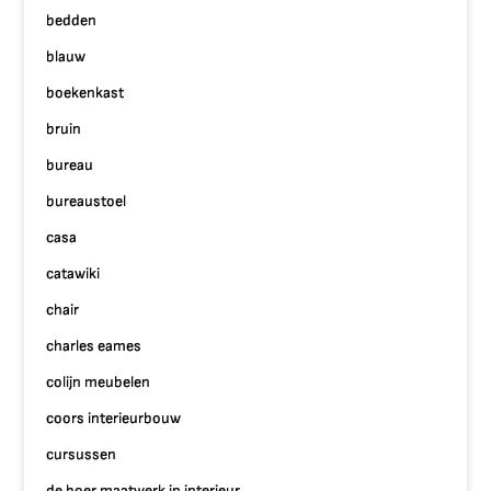
bedden
blauw
boekenkast
bruin
bureau
bureaustoel
casa
catawiki
chair
charles eames
colijn meubelen
coors interieurbouw
cursussen
de boer maatwerk in interieur