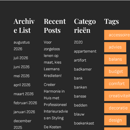
Archiv
Recent
Catego
Tags
e List
Posts
rieën
accessoire
augustus
Voor
2020
advies
2026
zorgeloos
appartement
lenen op
juli 2026
balans
artifort
maat, kies
juni 2026
Leemans
badkamer
budget
Kredieten!
mei 2026
bank
comfort
Creëer
april 2026
banken
Harmonie in
maart 2026
creativitei
bansse
Huis met
februari 2026
Professioneel
bedden
decoratie
Interieuradvie
januari 2026
blauw
s en Styling
design
december
boekenkast
De Kosten
2025