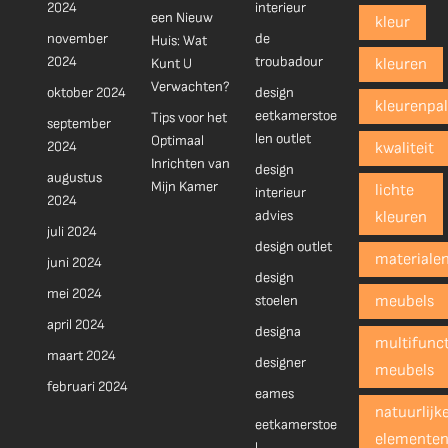
2024
interieur
een Nieuw
kleur
november
de
Huis: Wat
2024
troubadour
Kunt U
kleuren
Verwachten?
oktober 2024
design
kleurenpal
eetkamerstoe
Tips voor het
september
len outlet
Optimaal
2024
kwaliteit
Inrichten van
design
augustus
Mijn Kamer
lichte
interieur
2024
advies
kleuren
juli 2024
design outlet
materiale
juni 2024
design
mei 2024
stoelen
meubels
april 2024
designa
multifunct
maart 2024
designer
meubels
februari 2024
eames
natuurlijk
eetkamerstoe
elemente
l