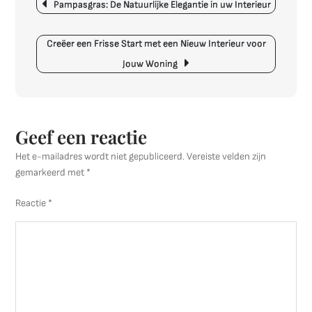
Pampasgras: De Natuurlijke Elegantie in uw Interieur
van
Van
der
Creëer een Frisse Start met een Nieuw Interieur voor
Donck
Jouw Woning
Interieur
Geef een reactie
Het e-mailadres wordt niet gepubliceerd.
Vereiste velden zijn
gemarkeerd met
*
Reactie
*