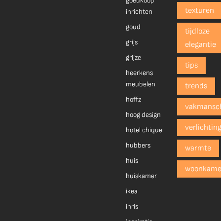
goedkoop
texturen
inrichten
goud
tijdloze
grijs
elegantie
grijze
tips
heerkens
meubelen
trends
hoffz
vakmansc
hoog design
verlichtin
hotel chique
hubbers
warmte
huis
woonkame
huiskamer
ikea
inris