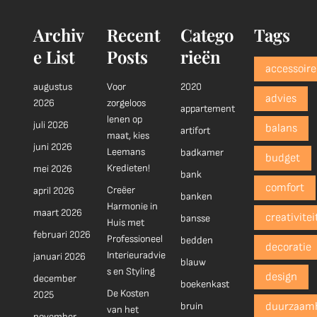
Archiv
Recent
Catego
Tags
e List
Posts
rieën
accessoire
augustus
Voor
2020
advies
2026
zorgeloos
appartement
lenen op
juli 2026
balans
artifort
maat, kies
juni 2026
Leemans
badkamer
budget
Kredieten!
mei 2026
bank
comfort
Creëer
april 2026
banken
Harmonie in
maart 2026
creativitei
bansse
Huis met
februari 2026
Professioneel
bedden
decoratie
Interieuradvie
januari 2026
blauw
s en Styling
design
december
boekenkast
De Kosten
2025
bruin
duurzaam
van het
november