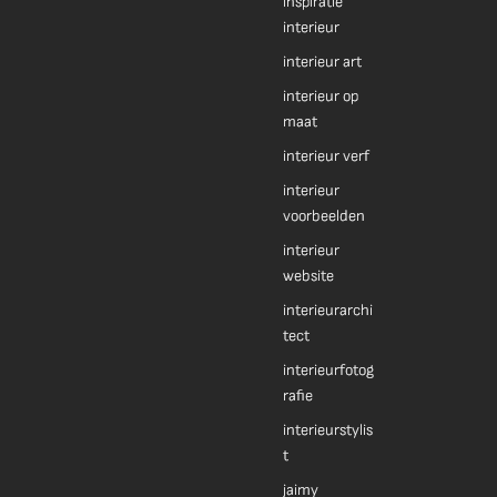
inspiratie
interieur
interieur art
interieur op
maat
interieur verf
interieur
voorbeelden
interieur
website
interieurarchi
tect
interieurfotog
rafie
interieurstylis
t
jaimy