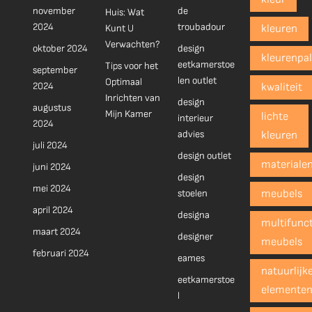
november
de
Huis: Wat
2024
troubadour
Kunt U
kleuren
Verwachten?
oktober 2024
design
kleurenpal
eetkamerstoe
Tips voor het
september
len outlet
Optimaal
2024
kwaliteit
Inrichten van
design
augustus
Mijn Kamer
lichte
interieur
2024
advies
kleuren
juli 2024
design outlet
materiale
juni 2024
design
mei 2024
stoelen
meubels
april 2024
designa
multifunct
maart 2024
designer
meubels
februari 2024
eames
natuurlijk
eetkamerstoe
elemente
l