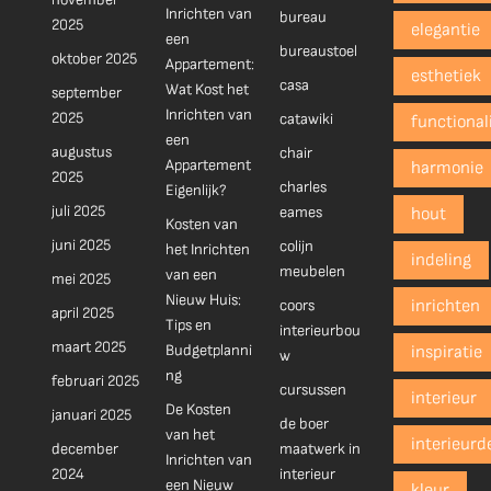
Inrichten van
bureau
2025
elegantie
een
bureaustoel
oktober 2025
Appartement:
esthetiek
casa
Wat Kost het
september
Inrichten van
2025
catawiki
functionali
een
augustus
chair
Appartement
harmonie
2025
charles
Eigenlijk?
juli 2025
eames
hout
Kosten van
juni 2025
colijn
het Inrichten
indeling
meubelen
van een
mei 2025
Nieuw Huis:
coors
inrichten
april 2025
Tips en
interieurbou
maart 2025
Budgetplanni
inspiratie
w
ng
februari 2025
cursussen
interieur
De Kosten
januari 2025
de boer
van het
interieurd
december
maatwerk in
Inrichten van
2024
interieur
een Nieuw
kleur