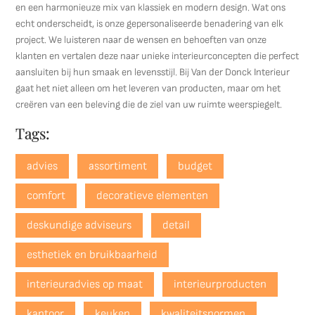
en een harmonieuze mix van klassiek en modern design. Wat ons
echt onderscheidt, is onze gepersonaliseerde benadering van elk
project. We luisteren naar de wensen en behoeften van onze
klanten en vertalen deze naar unieke interieurconcepten die perfect
aansluiten bij hun smaak en levensstijl. Bij Van der Donck Interieur
gaat het niet alleen om het leveren van producten, maar om het
creëren van een beleving die de ziel van uw ruimte weerspiegelt.
Tags:
advies
assortiment
budget
comfort
decoratieve elementen
deskundige adviseurs
detail
esthetiek en bruikbaarheid
interieuradvies op maat
interieurproducten
kantoor
keuken
kwaliteitsnormen