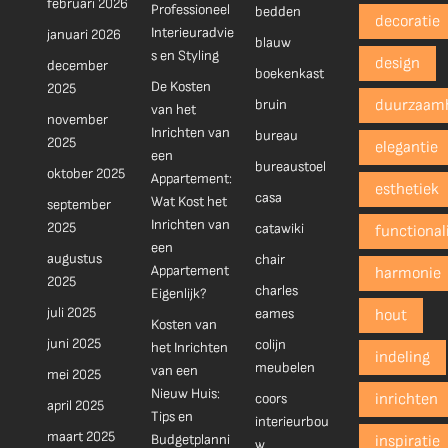
februari 2026
Professioneel
bedden
decoratie
Interieuradvie
januari 2026
blauw
s en Styling
design
december
boekenkast
De Kosten
2025
bruin
duurzaam
van het
november
Inrichten van
bureau
2025
elegantie
een
bureaustoel
oktober 2025
Appartement:
esthetiek
casa
Wat Kost het
september
Inrichten van
2025
catawiki
functionali
een
augustus
chair
Appartement
harmonie
2025
charles
Eigenlijk?
juli 2025
eames
hout
Kosten van
juni 2025
colijn
het Inrichten
indeling
meubelen
van een
mei 2025
Nieuw Huis:
coors
inrichten
april 2025
Tips en
interieurbou
maart 2025
Budgetplanni
inspiratie
w