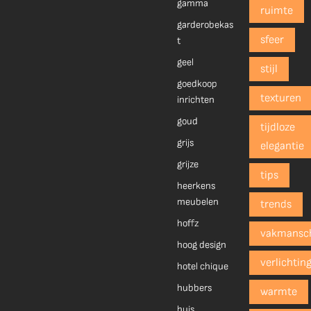
gamma
ruimte
garderobekas
sfeer
t
geel
stijl
goedkoop
texturen
inrichten
goud
tijdloze
grijs
elegantie
grijze
tips
heerkens
meubelen
trends
hoffz
vakmansc
hoog design
verlichtin
hotel chique
hubbers
warmte
huis