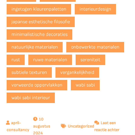
ingetogen kleurenpaletten
interieurdesign
japanse esthetische filosofie
minimalistische decoraties
natuurlijke materialen
onbewerkte materialen
rust
ruwe materialen
sereniteit
subtiele texturen
vergankelijkheid
verweerde oppervlakken
wabi sabi
wabi sabi interieur
10
Laat een
augustus
Uncategorized
op
reactie achter
2024