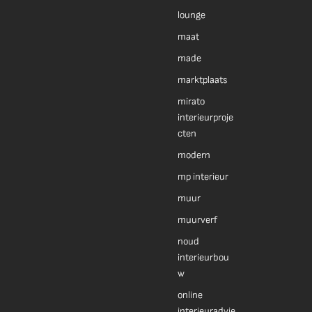
lounge
maat
made
marktplaats
mirato
interieurproje
cten
modern
mp interieur
muur
muurverf
noud
interieurbou
w
online
interieuradvie