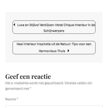
De
Schoonh
van
Wabi
Berichtnavigatie
Sabi:
Luxe en Stijlvol Verblijven: Hotel Chique Interieur in de
Een
Schijnwerpers
Interieur
van
Haal Interieur Inspiratie uit de Natuur: Tips voor een
Eenvou
en
Harmonieus Thuis
Harmoni
Geef een reactie
Het e-mailadres wordt niet gepubliceerd.
Vereiste velden zijn
gemarkeerd met
*
Reactie
*