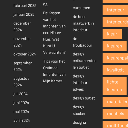
ng
februari 2025
cursussen
interieur
De Kosten
januari 2025
de boer
van het
interieurd
december
maatwerk in
Inrichten van
2024
interieur
een Nieuw
kleur
november
de
Huis: Wat
2024
troubadour
Kunt U
kleuren
Verwachten?
oktober 2024
design
kleurenpal
eetkamerstoe
Tips voor het
september
len outlet
Optimaal
2024
kwaliteit
Inrichten van
design
augustus
Mijn Kamer
lichte
interieur
2024
advies
kleuren
juli 2024
design outlet
materiale
juni 2024
design
mei 2024
stoelen
meubels
april 2024
designa
multifunct