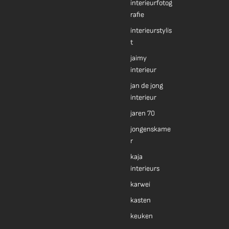
interieurfotog
rafie
interieurstylis
t
jaimy
interieur
jan de jong
interieur
jaren 70
jongenskame
r
kaja
interieurs
karwei
kasten
keuken