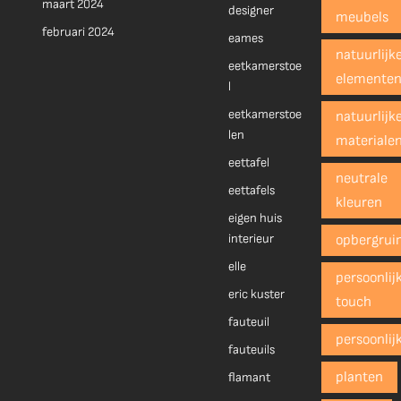
maart 2024
designer
meubels
februari 2024
eames
natuurlijk
eetkamerstoe
elemente
l
eetkamerstoe
natuurlijk
len
materiale
eettafel
neutrale
eettafels
kleuren
eigen huis
interieur
opbergrui
elle
persoonlij
eric kuster
touch
fauteuil
persoonlij
fauteuils
planten
flamant