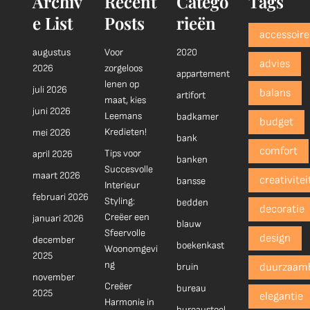
Archiv
Recent
Catego
Tags
e List
Posts
rieën
accessoire
augustus
Voor
2020
advies
2026
zorgeloos
appartement
lenen op
juli 2026
balans
artifort
maat, kies
juni 2026
Leemans
badkamer
budget
Kredieten!
mei 2026
bank
comfort
Tips voor
april 2026
banken
Succesvolle
maart 2026
creativitei
bansse
Interieur
februari 2026
Styling:
bedden
decoratie
Creëer een
januari 2026
blauw
Sfeervolle
design
december
boekenkast
Woonomgevi
2025
ng
bruin
duurzaam
november
Creëer
bureau
2025
elegantie
Harmonie in
bureaustoel