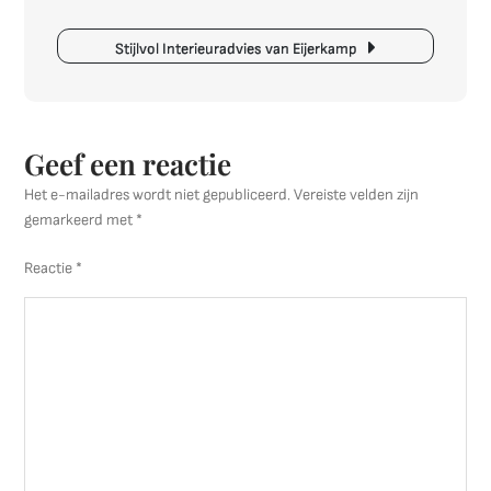
een
Grote
Stijlvol Interieuradvies van Eijerkamp
Woonkamer
Geef een reactie
Het e-mailadres wordt niet gepubliceerd.
Vereiste velden zijn
gemarkeerd met
*
Reactie
*