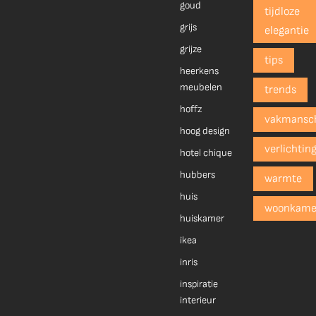
goud
tijdloze
grijs
elegantie
grijze
tips
heerkens
meubelen
trends
hoffz
vakmansc
hoog design
verlichtin
hotel chique
hubbers
warmte
huis
woonkame
huiskamer
ikea
inris
inspiratie
interieur