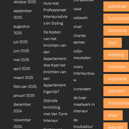
oktober 2025
Huis met
esthetiek
casa
Professioneel
september
Interieuradvie
2025
catawiki
functionali
s en Styling
augustus
chair
harmonie
De Kosten
2025
charles
van het
juli 2025
eames
hout
Inrichten van
juni 2025
colijn
een
indeling
meubelen
Appartement:
mei 2025
Wat Kost het
coors
inrichten
april 2025
Inrichten van
interieurbou
maart 2025
een
inspiratie
w
Appartement
februari 2025
cursussen
interieur
Eigenlijk?
januari 2025
de boer
Stijlvolle
interieurd
december
maatwerk in
Inrichting
2024
interieur
met Van Torre
kleur
november
de
Interieur
2024
troubadour
kleuren