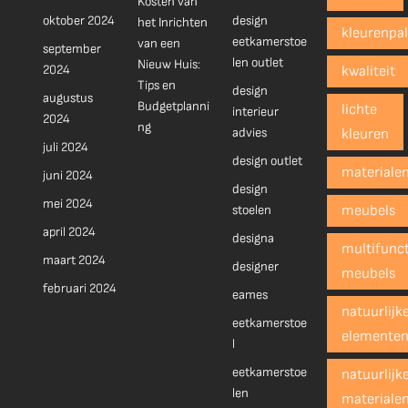
Kosten van
oktober 2024
design
het Inrichten
kleurenpal
eetkamerstoe
van een
september
len outlet
Nieuw Huis:
2024
kwaliteit
Tips en
design
augustus
Budgetplanni
lichte
interieur
2024
ng
advies
kleuren
juli 2024
design outlet
materiale
juni 2024
design
mei 2024
stoelen
meubels
april 2024
designa
multifunct
maart 2024
designer
meubels
februari 2024
eames
natuurlijk
eetkamerstoe
elemente
l
eetkamerstoe
natuurlijk
len
materiale