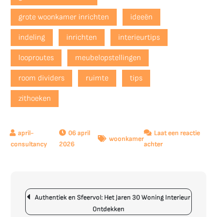
grote woonkamer inrichten
ideeën
indeling
inrichten
interieurtips
looproutes
meubelopstellingen
room dividers
ruimte
tips
zithoeken
06 april
Laat een reactie
woonkamer
op
2026
achter
Tips
voor
het
Berichtnavigatie
Optimaal
Authentiek en Sfeervol: Het Jaren 30 Woning Interieur
Inrichten
Ontdekken
van