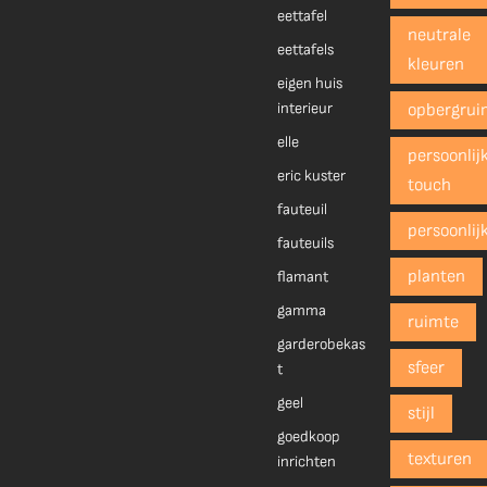
eettafel
neutrale
eettafels
kleuren
eigen huis
interieur
opbergrui
elle
persoonlij
eric kuster
touch
fauteuil
persoonlij
fauteuils
planten
flamant
gamma
ruimte
garderobekas
sfeer
t
geel
stijl
goedkoop
texturen
inrichten