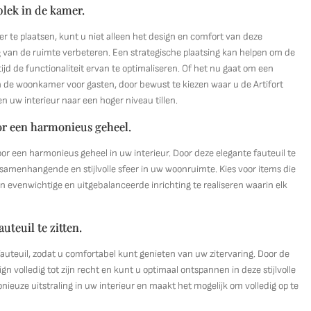
 plek in de kamer.
er te plaatsen, kunt u niet alleen het design en comfort van deze
g van de ruimte verbeteren. Een strategische plaatsing kan helpen om de
jd de functionaliteit ervan te optimaliseren. Of het nu gaat om een
in de woonkamer voor gasten, door bewust te kiezen waar u de Artifort
en uw interieur naar een hoger niveau tillen.
or een harmonieus geheel.
r een harmonieus geheel in uw interieur. Door deze elegante fauteuil te
menhangende en stijlvolle sfeer in uw woonruimte. Kies voor items die
n evenwichtige en uitgebalanceerde inrichting te realiseren waarin elk
teuil te zitten.
fauteuil, zodat u comfortabel kunt genieten van uw zitervaring. Door de
 volledig tot zijn recht en kunt u optimaal ontspannen in deze stijlvolle
nieuze uitstraling in uw interieur en maakt het mogelijk om volledig op te