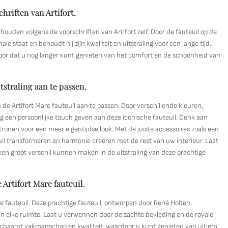
riften van Artifort.
rhouden volgens de voorschriften van Artifort zelf. Door de fauteuil op de
le staat en behoudt hij zijn kwaliteit en uitstraling voor een lange tijd.
voor dat u nog langer kunt genieten van het comfort en de schoonheid van
straling aan te passen.
de Artifort Mare fauteuil aan te passen. Door verschillende kleuren,
 een persoonlijke touch geven aan deze iconische fauteuil. Denk aan
tronen voor een meer eigentijdse look. Met de juiste accessoires zoals een
euil transformeren en harmonie creëren met de rest van uw interieur. Laat
 een groot verschil kunnen maken in de uitstraling van deze prachtige
 Artifort Mare fauteuil.
re fauteuil. Deze prachtige fauteuil, ontworpen door René Holten,
n elke ruimte. Laat u verwennen door de zachte bekleding en de royale
il belichaamt vakmanschap en kwaliteit, waardoor u kunt genieten van ultiem