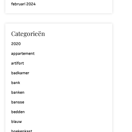
februari 2024
Categorieën
2020
appartement
artifort
badkamer
bank
banken
p
bansse
ntdek
bedden
e
jdloze
blauw
egantie
boekenkast