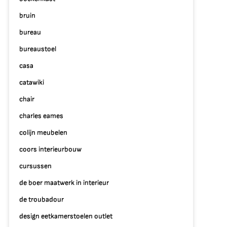
an
e
bruin
tifort
bureau
are
bureaustoel
uteuil
casa
catawiki
chair
charles eames
colijn meubelen
coors interieurbouw
cursussen
de boer maatwerk in interieur
de troubadour
design eetkamerstoelen outlet