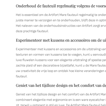
Onderhoud de fauteuil regelmatig volgens de voorsch
Het is essentieel om de Artifort Mare fauteuil regelmatig te onde
juiste manier te verzorgen en te onderhouden, blijft deze in optima
Het naleven van de onderhoudsinstructies van Artifort zorgt er
deze prachtige fauteuil.
Experimenteer met kussens en accessoires om de uit
Experimenteer met kussens en accessoires om de uitstraling van 
texturen en vormen van kussens toe te voegen, kunt u eenvoudig
luxe fluwelen kussens voor een elegante uitstraling of speelse pa
zachte plaid of een decoratieve bijzettafel, kunt u de Mare faut
uw creativiteit de vrije loop en ontdek hoe kleine veranderingen
fauteuil.
Geniet van het tijdloze design en het comfort van de
Geniet van het tijdloze design en het comfort van de Artifort Ma
combineert elegantie met ergonomie en is een ware eyecatcher i
zit, terwijl u ontspant in stijl en luxe. De Artifort Mare fauteu