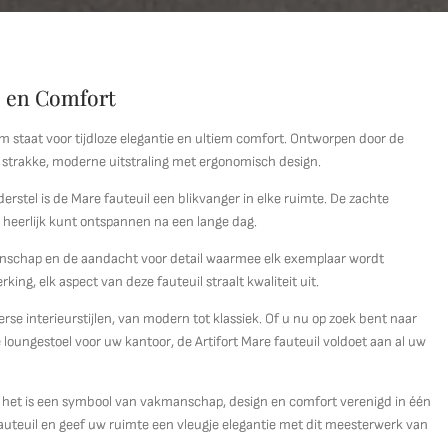
ie en Comfort
m staat voor tijdloze elegantie en ultiem comfort. Ontworpen door de
strakke, moderne uitstraling met ergonomisch design.
stel is de Mare fauteuil een blikvanger in elke ruimte. De zachte
 heerlijk kunt ontspannen na een lange dag.
manschap en de aandacht voor detail waarmee elk exemplaar wordt
ng, elk aspect van deze fauteuil straalt kwaliteit uit.
verse interieurstijlen, van modern tot klassiek. Of u nu op zoek bent naar
loungestoel voor uw kantoor, de Artifort Mare fauteuil voldoet aan al uw
k; het is een symbool van vakmanschap, design en comfort verenigd in één
e fauteuil en geef uw ruimte een vleugje elegantie met dit meesterwerk van