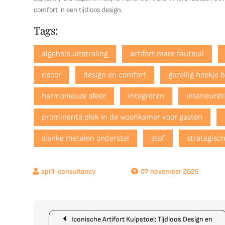
comfort in een tijdloos design.
Tags:
algehele uitstraling
artifort mare fauteuil
decor
design en comfort
gezellig hoekje 
harmonieuze sfeer
integreren
interieursti
prominente plek in de woonkamer voor gasten
slanke metalen onderstel
stof
strategisc
07 november 2025
Berichtnavigatie
Iconische Artifort Kuipstoel: Tijdloos Design en