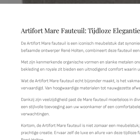
Artifort Mare Fauteuil: Tijdloze Elegant
De Artifort Mare fauteuil is een iconisch meubelstuk dat synonie
befaamde ontwerper René Holten, combineert deze fauteuil een 
Met zijn kenmerkende organische vormen en slanke metalen onder
bekleding en royale zit bieden een uitnodigend comfort waarin u
Wat de Artifort Mare fauteuil echt bijzonder maakt, is het vak
vervaardigd. Van hoogwaardige materialen tot nauwgezette afwerki
Dankzij zijn veelzijdigheid past de Mare fauteuil moeiteloos in di
een stijlvolle toevoeging aan uw woonkamer of een comfortabele 
verwachtingen.
Kortom, de Artifort Mare fauteuil is niet zomaar een meubelstu
prachtige creatie. Ervaar zelf de luxe en allure van deze tijdloz
René Holten.