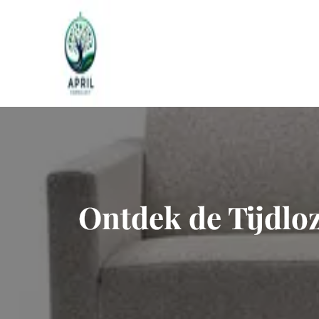
Naar
de
inhoud
gaan
Ontdek de Tijdloz