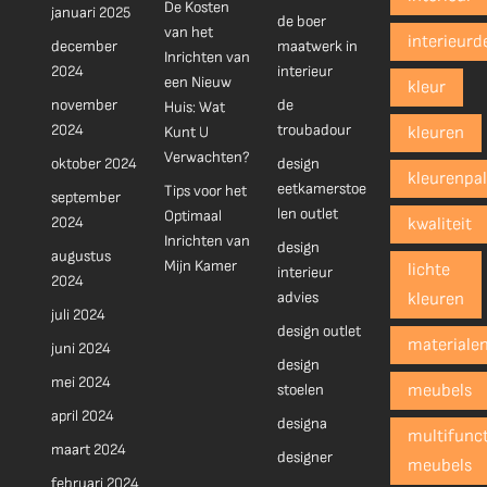
De Kosten
januari 2025
de boer
van het
interieurd
december
maatwerk in
Inrichten van
2024
interieur
een Nieuw
kleur
november
de
Huis: Wat
2024
troubadour
Kunt U
kleuren
Verwachten?
oktober 2024
design
kleurenpal
eetkamerstoe
Tips voor het
september
len outlet
Optimaal
2024
kwaliteit
Inrichten van
design
augustus
Mijn Kamer
lichte
interieur
2024
advies
kleuren
juli 2024
design outlet
materiale
juni 2024
design
mei 2024
stoelen
meubels
april 2024
designa
multifunct
maart 2024
designer
meubels
februari 2024