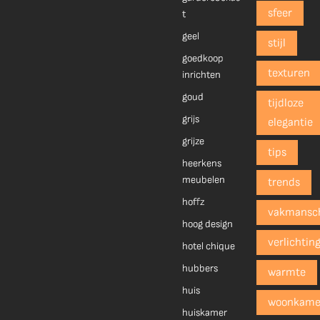
sfeer
t
geel
stijl
goedkoop
texturen
inrichten
goud
tijdloze
grijs
elegantie
grijze
tips
heerkens
meubelen
trends
hoffz
vakmansc
hoog design
verlichtin
hotel chique
hubbers
warmte
huis
woonkame
huiskamer