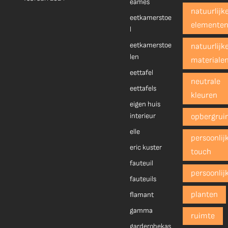
eames
natuurlijk
eetkamerstoe
elemente
l
eetkamerstoe
natuurlijk
len
materiale
eettafel
neutrale
eettafels
kleuren
eigen huis
interieur
opbergrui
elle
persoonlij
eric kuster
touch
fauteuil
persoonlij
fauteuils
planten
flamant
gamma
ruimte
garderobekas