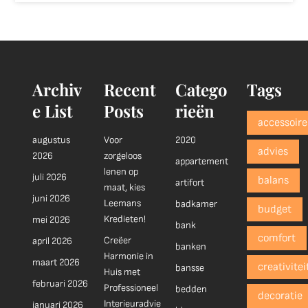
Archiv
Recent
Catego
Tags
e List
Posts
rieën
accessoire
augustus
Voor
2020
advies
2026
zorgeloos
appartement
lenen op
juli 2026
balans
artifort
maat, kies
juni 2026
Leemans
badkamer
budget
Kredieten!
mei 2026
bank
comfort
Creëer
april 2026
banken
Harmonie in
maart 2026
creativitei
bansse
Huis met
februari 2026
Professioneel
bedden
decoratie
Interieuradvie
januari 2026