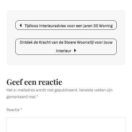
voor
het
Goedko
Berichtnavigatie
Inrichte
Tijdloos Interieuradvies voor een Jaren 30 Woning
van
een
Ontdek de Kracht van de Stoere Woonstijl voor Jouw
Kamer
Interieur
Geef een reactie
Het e-mailadres wordt niet gepubliceerd.
Vereiste velden zijn
gemarkeerd met
*
Reactie
*