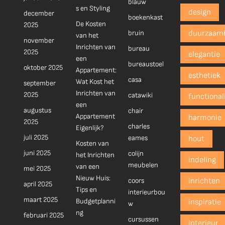
blauw
s en Styling
design
december
boekenkast
De Kosten
2025
bruin
duurzaam
van het
november
Inrichten van
bureau
2025
elegantie
een
bureaustoel
oktober 2025
Appartement:
esthetiek
casa
Wat Kost het
september
Inrichten van
2025
catawiki
functionali
een
augustus
chair
Appartement
harmonie
2025
charles
Eigenlijk?
juli 2025
eames
hout
Kosten van
juni 2025
colijn
het Inrichten
indeling
meubelen
van een
mei 2025
Nieuw Huis:
coors
inrichten
april 2025
Tips en
interieurbou
maart 2025
Budgetplanni
inspiratie
w
ng
februari 2025
cursussen
interieur