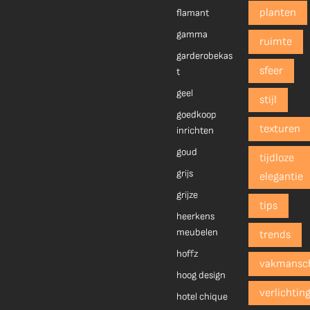
planten
flamant
gamma
ruimte
garderobekas
sfeer
t
geel
stijl
goedkoop
texturen
inrichten
goud
tijdloze
grijs
elegantie
grijze
tips
heerkens
meubelen
trends
hoffz
vakmansc
hoog design
verlichtin
hotel chique