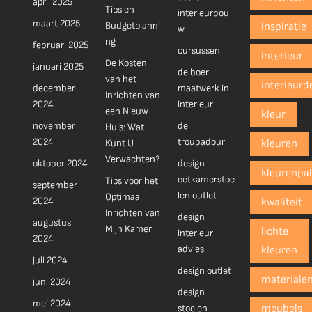
april 2025
Tips en
interieurbou
maart 2025
Budgetplanni
inspiratie
w
ng
februari 2025
cursussen
interieur
De Kosten
januari 2025
de boer
van het
interieurd
december
maatwerk in
Inrichten van
2024
interieur
een Nieuw
kleur
november
de
Huis: Wat
2024
troubadour
Kunt U
kleuren
Verwachten?
oktober 2024
design
kleurenpal
eetkamerstoe
Tips voor het
september
len outlet
Optimaal
2024
kwaliteit
Inrichten van
design
augustus
Mijn Kamer
lichte
interieur
2024
advies
kleuren
juli 2024
design outlet
materiale
juni 2024
design
mei 2024
stoelen
meubels