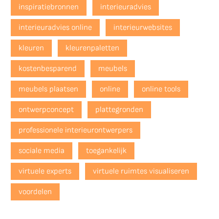
inspiratiebronnen
interieuradvies
interieuradvies online
interieurwebsites
kleuren
kleurenpaletten
kostenbesparend
meubels
meubels plaatsen
online
online tools
ontwerpconcept
plattegronden
professionele interieurontwerpers
sociale media
toegankelijk
virtuele experts
virtuele ruimtes visualiseren
voordelen