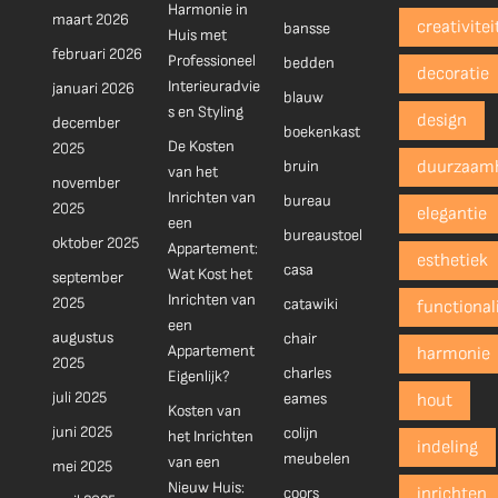
Harmonie in
maart 2026
creativitei
bansse
Huis met
februari 2026
Professioneel
bedden
decoratie
Interieuradvie
januari 2026
blauw
s en Styling
design
december
boekenkast
De Kosten
2025
bruin
duurzaam
van het
november
Inrichten van
bureau
2025
elegantie
een
bureaustoel
oktober 2025
Appartement:
esthetiek
casa
Wat Kost het
september
Inrichten van
2025
catawiki
functionali
een
augustus
chair
Appartement
harmonie
2025
charles
Eigenlijk?
juli 2025
eames
hout
Kosten van
juni 2025
colijn
het Inrichten
indeling
meubelen
van een
mei 2025
Nieuw Huis:
coors
inrichten