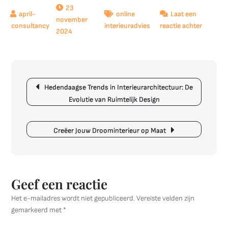
23
online
Laat een
november
op
interieuradvies
reactie achter
2024
Ontdek
de
Voordel
van
Berichtnavigatie
Interieu
Hedendaagse Trends in Interieurarchitectuur: De
Online
Evolutie van Ruimtelijk Design
Creëer Jouw Droominterieur op Maat
Geef een reactie
Het e-mailadres wordt niet gepubliceerd.
Vereiste velden zijn
gemarkeerd met
*