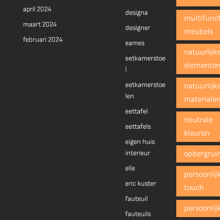
april 2024
designa
multifunct
maart 2024
designer
meubels
februari 2024
eames
natuurlijk
eetkamerstoe
elemente
l
eetkamerstoe
natuurlijk
len
materiale
eettafel
neutrale
eettafels
kleuren
eigen huis
interieur
opbergrui
elle
persoonlij
eric kuster
touch
fauteuil
persoonlij
fauteuils