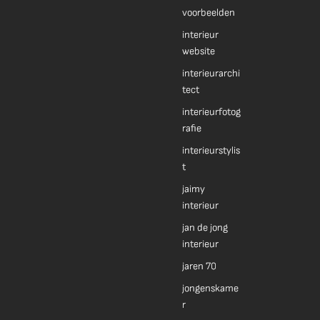
voorbeelden
interieur
website
interieurarchi
tect
interieurfotog
rafie
interieurstylis
t
jaimy
interieur
jan de jong
interieur
jaren 70
jongenskame
r