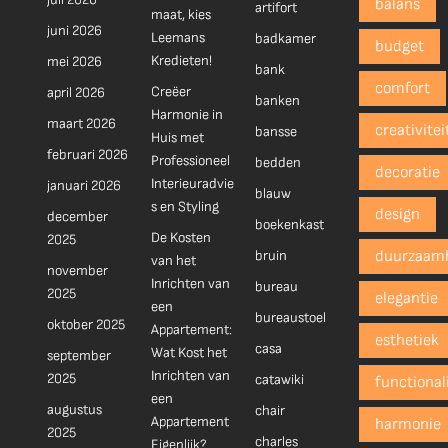
balans
artifort
maat, kies
juni 2026
Leemans
badkamer
budget
Kredieten!
mei 2026
bank
comfort
Creëer
april 2026
banken
Harmonie in
maart 2026
creativitei
bansse
Huis met
februari 2026
Professioneel
bedden
decoratie
Interieuradvie
januari 2026
blauw
s en Styling
design
december
boekenkast
De Kosten
2025
bruin
duurzaam
van het
november
Inrichten van
bureau
2025
elegantie
een
bureaustoel
oktober 2025
Appartement:
esthetiek
casa
Wat Kost het
september
Inrichten van
2025
catawiki
functionali
een
augustus
chair
Appartement
harmonie
2025
charles
Eigenlijk?