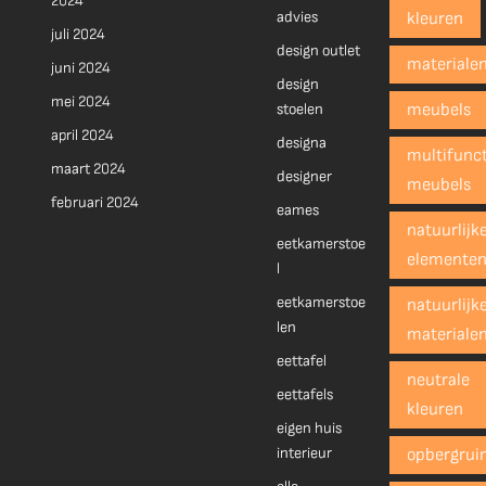
2024
advies
kleuren
juli 2024
design outlet
materiale
juni 2024
design
mei 2024
stoelen
meubels
april 2024
designa
multifunct
maart 2024
designer
meubels
februari 2024
eames
natuurlijk
eetkamerstoe
elemente
l
eetkamerstoe
natuurlijk
len
materiale
eettafel
neutrale
eettafels
kleuren
eigen huis
interieur
opbergrui