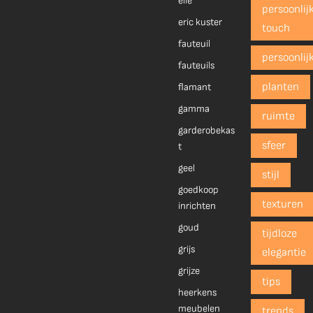
elle
persoonlij
eric kuster
touch
fauteuil
persoonlij
fauteuils
planten
flamant
gamma
ruimte
garderobekas
sfeer
t
geel
stijl
goedkoop
texturen
inrichten
goud
tijdloze
grijs
elegantie
grijze
tips
heerkens
meubelen
trends