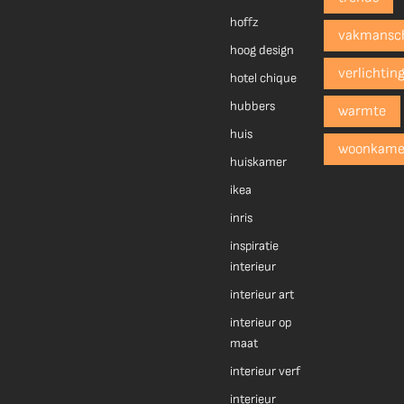
hoffz
vakmansc
hoog design
verlichtin
hotel chique
hubbers
warmte
huis
woonkame
huiskamer
ikea
inris
inspiratie
interieur
interieur art
interieur op
maat
interieur verf
interieur