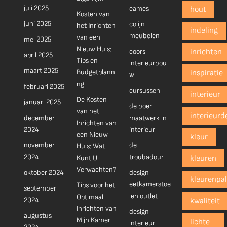
juli 2025
eames
hout
Kosten van
juni 2025
colijn
het Inrichten
indeling
meubelen
van een
mei 2025
Nieuw Huis:
coors
inrichten
april 2025
Tips en
interieurbou
maart 2025
Budgetplanni
inspiratie
w
ng
februari 2025
cursussen
interieur
De Kosten
januari 2025
de boer
van het
interieurd
december
maatwerk in
Inrichten van
2024
interieur
een Nieuw
kleur
november
de
Huis: Wat
2024
troubadour
Kunt U
kleuren
Verwachten?
oktober 2024
design
kleurenpal
eetkamerstoe
Tips voor het
september
len outlet
Optimaal
2024
kwaliteit
Inrichten van
design
augustus
Mijn Kamer
lichte
interieur