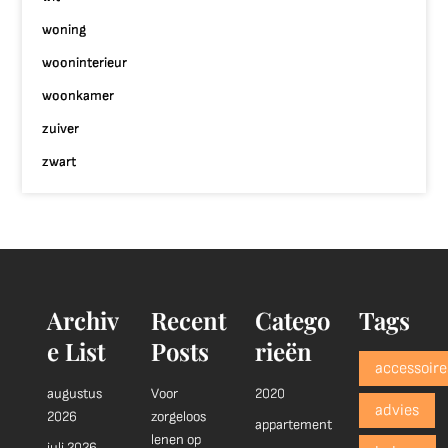
woning
wooninterieur
woonkamer
zuiver
zwart
Archiv
Recent
Catego
Tags
e List
Posts
rieën
accessoire
augustus
Voor
2020
advies
2026
zorgeloos
appartement
lenen op
juli 2026