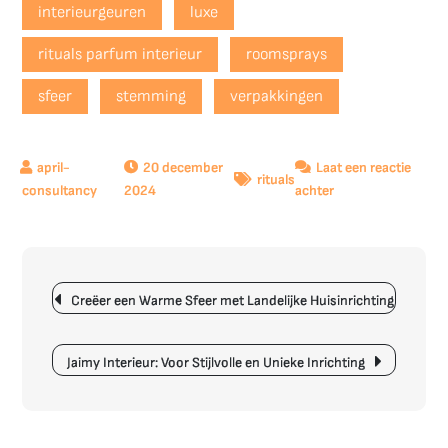
interieurgeuren
luxe
rituals parfum interieur
roomsprays
sfeer
stemming
verpakkingen
20 december
Laat een reactie
rituals
op
2024
achter
Betoverende
Sfeer
in
Berichtnavigatie
Huis
Creëer een Warme Sfeer met Landelijke Huisinrichting
met
Rituals
Parfum
Jaimy Interieur: Voor Stijlvolle en Unieke Inrichting
Interieur