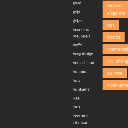
goud
tijdloze
grijs
elegantie
grijze
tips
heerkens
meubelen
trends
hoffz
vakmansc
hoog design
verlichtin
hotel chique
hubbers
warmte
huis
woonkame
huiskamer
ikea
inris
inspiratie
interieur