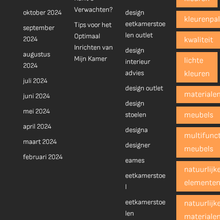
Verwachten?
oktober 2024
design
kleurenpal
eetkamerstoe
Tips voor het
september
len outlet
Optimaal
2024
kwaliteit
Inrichten van
design
augustus
Mijn Kamer
lichte
interieur
2024
advies
kleuren
juli 2024
design outlet
materiale
juni 2024
design
mei 2024
stoelen
meubels
april 2024
designa
multifunct
maart 2024
designer
meubels
februari 2024
eames
natuurlijk
eetkamerstoe
elemente
l
eetkamerstoe
natuurlijk
len
materiale