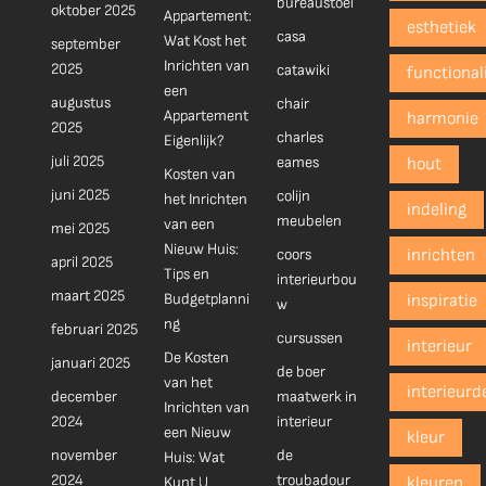
bureaustoel
oktober 2025
Appartement:
esthetiek
casa
Wat Kost het
september
Inrichten van
2025
catawiki
functionali
een
augustus
chair
Appartement
harmonie
2025
charles
Eigenlijk?
juli 2025
eames
hout
Kosten van
juni 2025
colijn
het Inrichten
indeling
meubelen
van een
mei 2025
Nieuw Huis:
coors
inrichten
april 2025
Tips en
interieurbou
maart 2025
Budgetplanni
inspiratie
w
ng
februari 2025
cursussen
interieur
De Kosten
januari 2025
de boer
van het
interieurd
december
maatwerk in
Inrichten van
2024
interieur
een Nieuw
kleur
november
de
Huis: Wat
2024
troubadour
Kunt U
kleuren