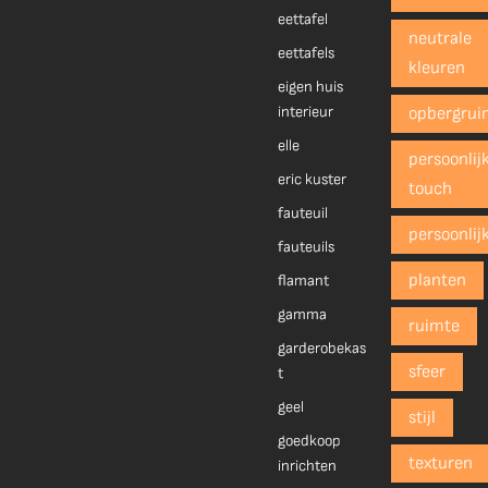
eettafel
neutrale
eettafels
kleuren
eigen huis
interieur
opbergrui
elle
persoonlij
eric kuster
touch
fauteuil
persoonlij
fauteuils
planten
flamant
gamma
ruimte
garderobekas
sfeer
t
geel
stijl
goedkoop
texturen
inrichten