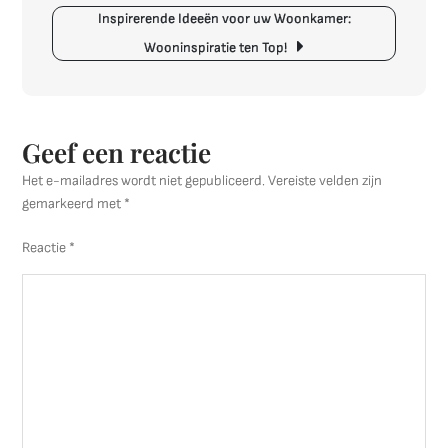
met
Inspirerende Ideeën voor uw Woonkamer:
het
Wooninspiratie ten Top!
Juiste
Interieur
Geef een reactie
Het e-mailadres wordt niet gepubliceerd.
Vereiste velden zijn
gemarkeerd met
*
Reactie
*