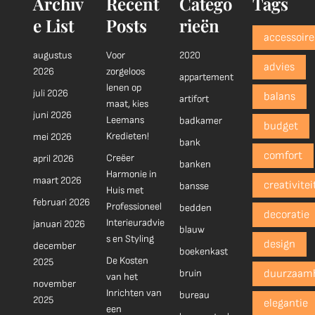
Archiv
Recent
Catego
Tags
e List
Posts
rieën
accessoire
augustus
Voor
2020
advies
2026
zorgeloos
appartement
lenen op
juli 2026
balans
artifort
maat, kies
juni 2026
Leemans
badkamer
budget
Kredieten!
mei 2026
bank
comfort
Creëer
april 2026
banken
Harmonie in
maart 2026
creativitei
bansse
Huis met
februari 2026
Professioneel
bedden
decoratie
Interieuradvie
januari 2026
blauw
s en Styling
design
december
boekenkast
De Kosten
2025
bruin
duurzaam
van het
november
Inrichten van
bureau
2025
elegantie
een