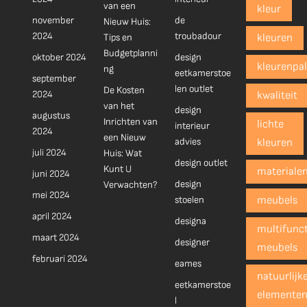
van een
kleur
november
de
Nieuw Huis:
2024
troubadour
Tips en
kleuren
Budgetplanni
oktober 2024
design
kleurenpal
ng
eetkamerstoe
september
len outlet
De Kosten
2024
kwaliteit
van het
design
augustus
Inrichten van
lichte
interieur
2024
een Nieuw
advies
kleuren
juli 2024
Huis: Wat
design outlet
Kunt U
materiale
juni 2024
design
Verwachten?
mei 2024
stoelen
meubels
april 2024
designa
multifunct
maart 2024
designer
meubels
februari 2024
eames
natuurlijk
eetkamerstoe
elemente
l