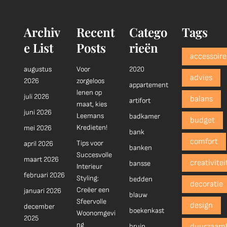
Archiv
Recent
Catego
Tags
e List
Posts
rieën
accessoire
augustus
Voor
2020
advies
2026
zorgeloos
appartement
lenen op
juli 2026
balans
artifort
maat, kies
juni 2026
Leemans
badkamer
budget
Kredieten!
mei 2026
bank
comfort
Tips voor
april 2026
banken
Succesvolle
maart 2026
creativitei
bansse
Interieur
februari 2026
Styling:
bedden
decoratie
Creëer een
januari 2026
blauw
Sfeervolle
design
december
boekenkast
Woonomgevi
2025
ng
bruin
duurzaam