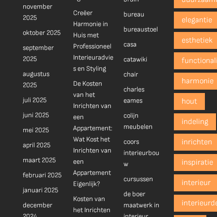
november
Creëer
bureau
2025
elegantie
Harmonie in
bureaustoel
oktober 2025
Huis met
esthetiek
casa
Professioneel
september
Interieuradvie
2025
catawiki
functionali
s en Styling
augustus
chair
harmonie
De Kosten
2025
charles
van het
juli 2025
eames
hout
Inrichten van
juni 2025
colijn
een
indeling
meubelen
Appartement:
mei 2025
Wat Kost het
coors
inrichten
april 2025
Inrichten van
interieurbou
maart 2025
een
inspiratie
w
Appartement
februari 2025
cursussen
interieur
Eigenlijk?
januari 2025
de boer
Kosten van
interieurd
december
maatwerk in
het Inrichten
2024
interieur