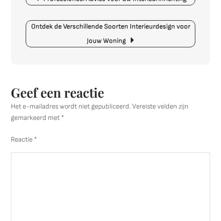
Rust:
Inspirerende
Slaapkamer
Ontdek de Verschillende Soorten Interieurdesign voor
Interieur
Jouw Woning
Ideeën
Geef een reactie
Het e-mailadres wordt niet gepubliceerd.
Vereiste velden zijn
gemarkeerd met
*
Reactie
*