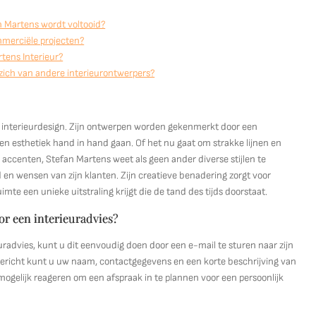
n Martens wordt voltooid?
mmerciële projecten?
rtens Interieur?
zich van andere interieurontwerpers?
 in interieurdesign. Zijn ontwerpen worden gekenmerkt door een
 en esthetiek hand in hand gaan. Of het nu gaat om strakke lijnen en
ccenten, Stefan Martens weet als geen ander diverse stijlen te
d en wensen van zijn klanten. Zijn creatieve benadering zorgt voor
imte een unieke uitstraling krijgt die de tand des tijds doorstaat.
r een interieuradvies?
radvies, kunt u dit eenvoudig doen door een e-mail te sturen naar zijn
bericht kunt u uw naam, contactgegevens en een korte beschrijving van
ogelijk reageren om een afspraak in te plannen voor een persoonlijk