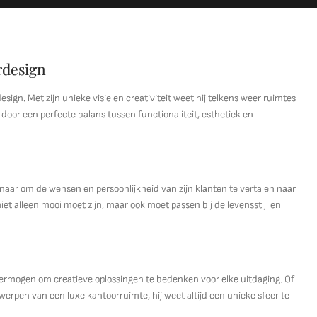
rdesign
ign. Met zijn unieke visie en creativiteit weet hij telkens weer ruimtes
door een perfecte balans tussen functionaliteit, esthetiek en
naar om de wensen en persoonlijkheid van zijn klanten te vertalen naar
et alleen mooi moet zijn, maar ook moet passen bij de levensstijl en
 vermogen om creatieve oplossingen te bedenken voor elke uitdaging. Of
werpen van een luxe kantoorruimte, hij weet altijd een unieke sfeer te