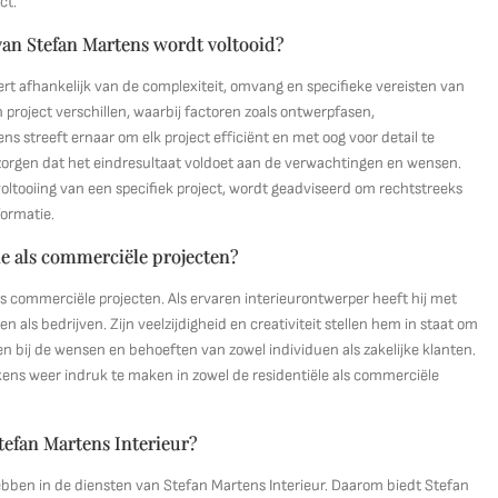
ct.
van Stefan Martens wordt voltooid?
ert afhankelijk van de complexiteit, omvang en specifieke vereisten van
project verschillen, waarbij factoren zoals ontwerpfasen,
ns streeft ernaar om elk project efficiënt en met oog voor detail te
 zorgen dat het eindresultaat voldoet aan de verwachtingen en wensen.
voltooiing van een specifiek project, wordt geadviseerd om rechtstreeks
formatie.
le als commerciële projecten?
ls commerciële projecten. Als ervaren interieurontwerper heeft hij met
n als bedrijven. Zijn veelzijdigheid en creativiteit stellen hem in staat om
n bij de wensen en behoeften van zowel individuen als zakelijke klanten.
lkens weer indruk te maken in zowel de residentiële als commerciële
Stefan Martens Interieur?
hebben in de diensten van Stefan Martens Interieur. Daarom biedt Stefan