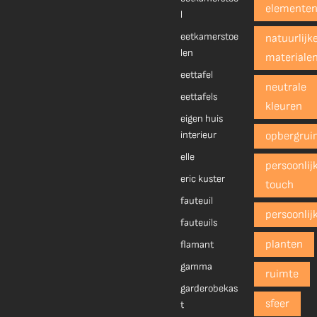
elemente
l
eetkamerstoe
natuurlijk
len
materiale
eettafel
neutrale
eettafels
kleuren
eigen huis
interieur
opbergrui
elle
persoonlij
eric kuster
touch
fauteuil
persoonlij
fauteuils
planten
flamant
gamma
ruimte
garderobekas
sfeer
t