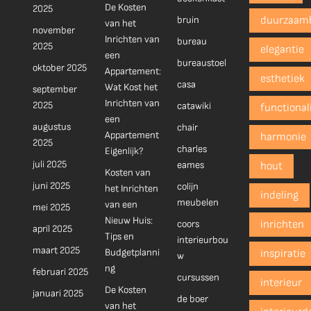
De Kosten
2025
bruin
duurzaam
van het
november
Inrichten van
bureau
2025
elegantie
een
bureaustoel
oktober 2025
Appartement:
esthetiek
casa
Wat Kost het
september
Inrichten van
2025
catawiki
functionali
een
augustus
chair
Appartement
harmonie
2025
charles
Eigenlijk?
juli 2025
eames
hout
Kosten van
juni 2025
colijn
het Inrichten
indeling
meubelen
van een
mei 2025
Nieuw Huis:
coors
inrichten
april 2025
Tips en
interieurbou
maart 2025
Budgetplanni
inspiratie
w
ng
februari 2025
cursussen
interieur
De Kosten
januari 2025
de boer
van het