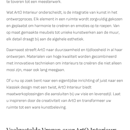
te toveren tot een meesterwerk.
Wat ArtO Interieur onderscheidt, is de integratie van kunst in het
ontwerpproces. Elk element in een ruimte wordt zorgvuldig gekozen
en geplaatst om harmonie te creëren en emoties op te roepen. Van
op maat gemaakte meubels tot unieke kunstwerken aan de muur,
elk detail draagt bij aan de algehele esthetiek.
Daarnaast streeft ArtO naar duurzaamheid en tijdloosheid in al haar
ontwerpen. Materialen van hoge kwaliteit worden gecombineerd
met innovatieve technieken om interieurs te creëren die niet alleen
mooi zijn, maar ook lang meegaan.
Of u nu op zoek bent naar een eigentijdse inrichting of juist naar een
klassiek design met een twist, ArtO Interieur biedt
maatwerkoplossingen die aansluiten bij uw visie en levensstijl. Laat
u inspireren door de creativiteit van ArtO en transformeer uw
ruimte tot een ware kunstbeleving.
Veelgestelde Vragen over ArtO Interieur: