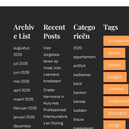
Archiv
Recent
Catego
Tags
e List
Posts
rieën
accessoire
augustus
Voor
2020
advies
2026
zorgeloos
appartement
lenen op
juli 2026
balans
artifort
maat, kies
juni 2026
Leemans
badkamer
budget
Kredieten!
mei 2026
bank
comfort
Creëer
april 2026
banken
Harmonie in
maart 2026
creativitei
bansse
Huis met
februari 2026
Professioneel
bedden
decoratie
Interieuradvie
januari 2026
blauw
s en Styling
design
december
boekenkast