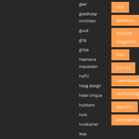
geel
stijl
goedkoop
texturen
inrichten
goud
tijdloze
grijs
elegantie
grijze
tips
heerkens
meubelen
trends
hoffz
vakmansc
hoog design
verlichtin
hotel chique
hubbers
warmte
huis
woonkame
huiskamer
ikea