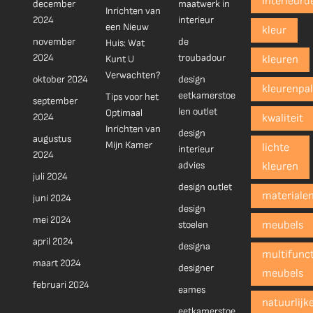
interieurd
december
maatwerk in
Inrichten van
2024
interieur
een Nieuw
kleur
november
de
Huis: Wat
2024
troubadour
Kunt U
kleuren
Verwachten?
oktober 2024
design
kleurenpal
eetkamerstoe
Tips voor het
september
len outlet
Optimaal
2024
kwaliteit
Inrichten van
design
augustus
Mijn Kamer
lichte
interieur
2024
advies
kleuren
juli 2024
design outlet
materiale
juni 2024
design
mei 2024
stoelen
meubels
april 2024
designa
multifunct
maart 2024
designer
meubels
februari 2024
eames
natuurlijk
eetkamerstoe