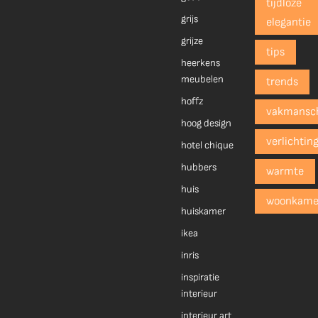
tijdloze
grijs
elegantie
grijze
tips
heerkens
meubelen
trends
hoffz
vakmansc
hoog design
verlichtin
hotel chique
hubbers
warmte
huis
woonkame
huiskamer
ikea
inris
inspiratie
interieur
interieur art