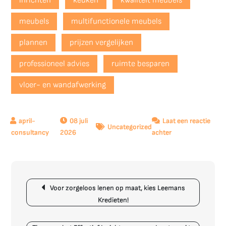
inrichten
keuken
kwaliteit meubels
meubels
multifunctionele meubels
plannen
prijzen vergelijken
professioneel advies
ruimte besparen
vloer- en wandafwerking
08 juli
Laat een reactie
Uncategorized
op
2026
achter
Kosten
voor
het
Berichtnavigatie
Inrichten
Voor zorgeloos lenen op maat, kies Leemans
van
Kredieten!
een
Appartement:
Wat