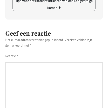
Tips voor het Effectief Inrichten van een Langwerpige
Kost
Kamer
het
Inrichten
van
Jouw
Geef een reactie
Woonruimte?
Het e-mailadres wordt niet gepubliceerd.
Vereiste velden zijn
gemarkeerd met
*
Reactie
*