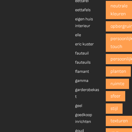
eettafel
neutrale
eettafels
kleuren
eigen huis
interieur
opbergrui
elle
persoonlij
eric kuster
touch
fauteuil
persoonlij
fauteuils
planten
flamant
gamma
ruimte
garderobekas
sfeer
t
geel
stijl
goedkoop
texturen
inrichten
goud