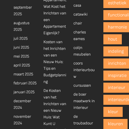
esthetiek
casa
Wat Kost het
september
Inrichten van
2025
catawiki
functionali
een
augustus
chair
Appartement
harmonie
2025
charles
Eigenlijk?
juli 2025
eames
hout
Kosten van
juni 2025
colijn
het Inrichten
indeling
meubelen
van een
mei 2025
Nieuw Huis:
coors
inrichten
april 2025
Tips en
interieurbou
maart 2025
Budgetplanni
inspiratie
w
ng
februari 2025
cursussen
interieur
De Kosten
januari 2025
de boer
van het
interieurd
december
maatwerk in
Inrichten van
2024
interieur
een Nieuw
kleur
november
de
Huis: Wat
2024
troubadour
Kunt U
kleuren