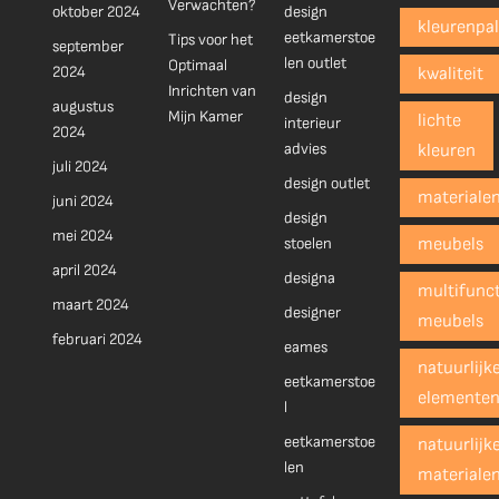
Verwachten?
oktober 2024
design
kleurenpal
eetkamerstoe
Tips voor het
september
len outlet
Optimaal
2024
kwaliteit
Inrichten van
design
augustus
Mijn Kamer
lichte
interieur
2024
advies
kleuren
juli 2024
design outlet
materiale
juni 2024
design
mei 2024
stoelen
meubels
april 2024
designa
multifunct
maart 2024
designer
meubels
februari 2024
eames
natuurlijk
eetkamerstoe
elemente
l
eetkamerstoe
natuurlijk
len
materiale