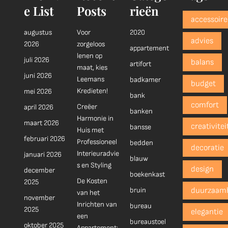
e List
Posts
rieën
accessoire
augustus
Voor
2020
advies
2026
zorgeloos
appartement
lenen op
juli 2026
balans
artifort
maat, kies
juni 2026
Leemans
badkamer
budget
Kredieten!
mei 2026
bank
comfort
Creëer
april 2026
banken
Harmonie in
maart 2026
creativitei
bansse
Huis met
februari 2026
Professioneel
bedden
decoratie
Interieuradvie
januari 2026
blauw
s en Styling
design
december
boekenkast
De Kosten
2025
bruin
duurzaam
van het
november
Inrichten van
bureau
2025
elegantie
een
bureaustoel
oktober 2025
Appartement: