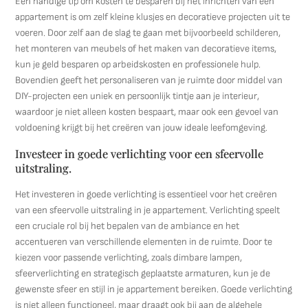
Een handige tip om kosten te besparen bij het inrichten van een
appartement is om zelf kleine klusjes en decoratieve projecten uit te
voeren. Door zelf aan de slag te gaan met bijvoorbeeld schilderen,
het monteren van meubels of het maken van decoratieve items,
kun je geld besparen op arbeidskosten en professionele hulp.
Bovendien geeft het personaliseren van je ruimte door middel van
DIY-projecten een uniek en persoonlijk tintje aan je interieur,
waardoor je niet alleen kosten bespaart, maar ook een gevoel van
voldoening krijgt bij het creëren van jouw ideale leefomgeving.
Investeer in goede verlichting voor een sfeervolle
uitstraling.
Het investeren in goede verlichting is essentieel voor het creëren
van een sfeervolle uitstraling in je appartement. Verlichting speelt
een cruciale rol bij het bepalen van de ambiance en het
accentueren van verschillende elementen in de ruimte. Door te
kiezen voor passende verlichting, zoals dimbare lampen,
sfeerverlichting en strategisch geplaatste armaturen, kun je de
gewenste sfeer en stijl in je appartement bereiken. Goede verlichting
is niet alleen functioneel, maar draagt ook bij aan de algehele