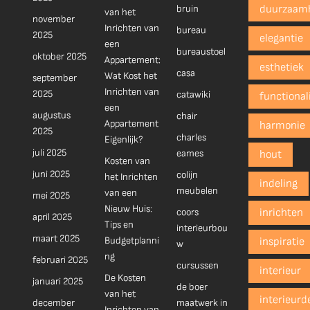
bruin
duurzaam
van het
november
Inrichten van
bureau
2025
elegantie
een
bureaustoel
oktober 2025
Appartement:
esthetiek
casa
Wat Kost het
september
Inrichten van
2025
catawiki
functionali
een
augustus
chair
Appartement
harmonie
2025
charles
Eigenlijk?
juli 2025
eames
hout
Kosten van
juni 2025
colijn
het Inrichten
indeling
meubelen
van een
mei 2025
Nieuw Huis:
coors
inrichten
april 2025
Tips en
interieurbou
maart 2025
Budgetplanni
inspiratie
w
ng
februari 2025
cursussen
interieur
De Kosten
januari 2025
de boer
van het
interieurd
december
maatwerk in
Inrichten van