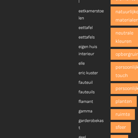
l
eetkamerstoe
natuurlijk
len
materiale
eettafel
neutrale
eettafels
kleuren
eigen huis
interieur
opbergrui
elle
persoonlij
eric kuster
touch
fauteuil
persoonlij
fauteuils
planten
flamant
gamma
ruimte
garderobekas
sfeer
t
geel