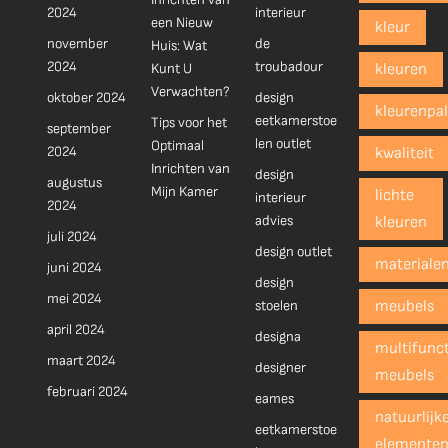
2024
interieur
een Nieuw
kleur
november
de
Huis: Wat
2024
troubadour
Kunt U
kleuren
Verwachten?
oktober 2024
design
kleurenpal
eetkamerstoe
Tips voor het
september
len outlet
Optimaal
2024
kwaliteit
Inrichten van
design
augustus
Mijn Kamer
lichte
interieur
2024
advies
kleuren
juli 2024
design outlet
materiale
juni 2024
design
mei 2024
stoelen
meubels
april 2024
designa
multifunct
maart 2024
designer
meubels
februari 2024
eames
natuurlijk
eetkamerstoe
elemente