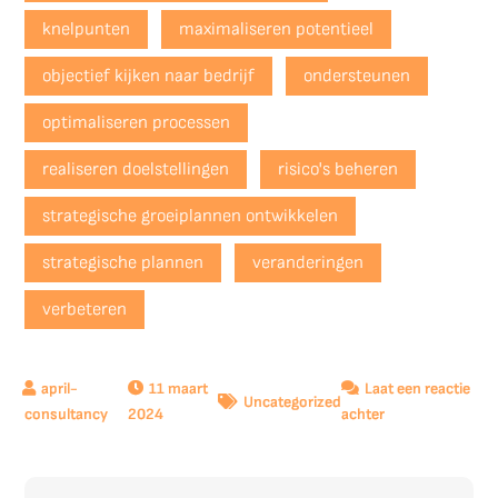
knelpunten
maximaliseren potentieel
objectief kijken naar bedrijf
ondersteunen
optimaliseren processen
realiseren doelstellingen
risico's beheren
strategische groeiplannen ontwikkelen
strategische plannen
veranderingen
verbeteren
11 maart
Laat een reactie
Uncategorized
op
2024
achter
Optimaliseer
Uw
Onderneming