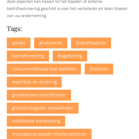
deze aspecten kan helpen bij het bepalen of externe
bedrijfsadvisering geschikt is voor het verbeteren en laten bloeien
van uw onderneming.
Tags:
advies
analyseren
bedrijfsadvies
bedrijfsvoering
begeleiding
concurrentievoordeel behalen
diensten
expertise en ervaring
groeikansen identificeren
groeistrategieën ontwikkelen
holistische benadering
innovatieve ideeën implementeren