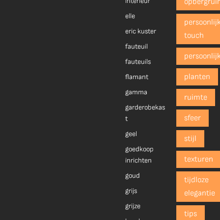
interieur
opbergrui
elle
persoonlij
eric kuster
touch
fauteuil
persoonlij
fauteuils
planten
flamant
gamma
ruimte
garderobekas
sfeer
t
geel
stijl
goedkoop
texturen
inrichten
goud
tijdloze
grijs
elegantie
grijze
tips