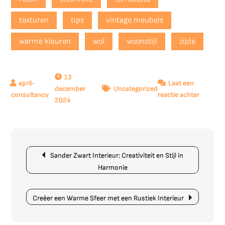
texturen
tips
vintage meubels
warme kleuren
wol
woonstijl
zijde
13
Laat een
december
Uncategorized
op
reactie achter
2024
Creëer
een
Sfeervol
Boho
Berichtnavigatie
Chic
Sander Zwart Interieur: Creativiteit en Stijl in
Interieu
Harmonie
met
Werelds
Invloed
Creëer een Warme Sfeer met een Rustiek Interieur