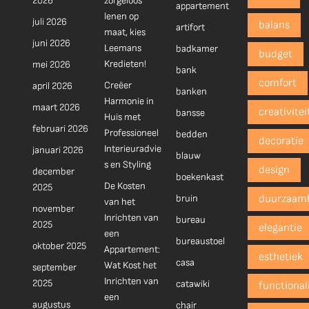
2026
zorgeloos
appartement
lenen op
juli 2026
balans
artifort
maat, kies
juni 2026
Leemans
badkamer
budget
Kredieten!
mei 2026
bank
comfort
Creëer
april 2026
banken
Harmonie in
maart 2026
creativitei
bansse
Huis met
februari 2026
Professioneel
bedden
decoratie
Interieuradvie
januari 2026
blauw
s en Styling
design
december
boekenkast
De Kosten
2025
bruin
duurzaam
van het
november
Inrichten van
bureau
2025
elegantie
een
bureaustoel
oktober 2025
Appartement:
esthetiek
casa
Wat Kost het
september
Inrichten van
2025
catawiki
functionali
een
augustus
chair