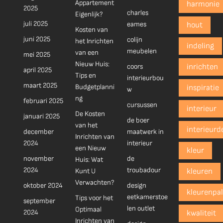
Appartement
harmonie
2025
charles
Eigenlijk?
juli 2025
eames
hout
Kosten van
juni 2025
colijn
het Inrichten
indeling
meubelen
van een
mei 2025
Nieuw Huis:
coors
inrichten
april 2025
Tips en
interieurbou
maart 2025
Budgetplanni
inspiratie
w
ng
februari 2025
cursussen
interieur
De Kosten
januari 2025
de boer
van het
interieurd
december
maatwerk in
Inrichten van
2024
interieur
een Nieuw
kleur
november
de
Huis: Wat
2024
troubadour
Kunt U
kleuren
Verwachten?
oktober 2024
design
kleurenpal
eetkamerstoe
Tips voor het
september
len outlet
Optimaal
2024
kwaliteit
Inrichten van