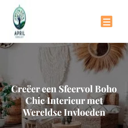
Naar
de
inhoud
gaan
Creëer een Sfeervol Boho
Chic Interieur met
Wereldse Invloeden