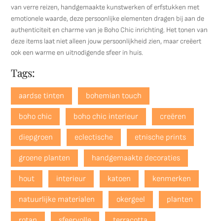
van verre reizen, handgemaakte kunstwerken of erfstukken met
emotionele waarde, deze persoonlijke elementen dragen bij aan de
authenticiteit en charme van je Boho Chic inrichting. Het tonen van
deze items laat niet alleen jouw persoonlijkheid zien, maar creëert
ook een warme en uitnodigende sfeer in huis.
Tags:
aardse tinten
bohemian touch
boho chic
boho chic interieur
creëren
diepgroen
eclectische
etnische prints
groene planten
handgemaakte decoraties
hout
interieur
katoen
kenmerken
natuurlijke materialen
okergeel
planten
rotan
sfeervolle
terracotta