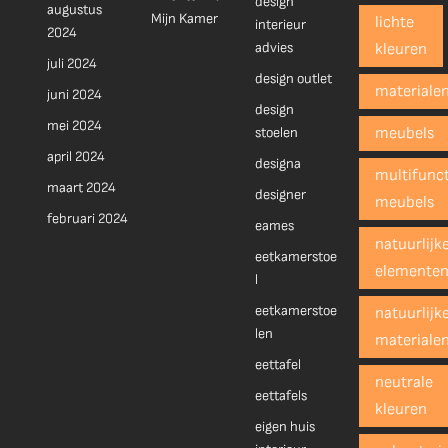
design
augustus
Mijn Kamer
lichte
interieur
2024
advies
kleuren
juli 2024
design outlet
materiale
juni 2024
design
mei 2024
stoelen
meubels
april 2024
designa
multifunct
maart 2024
designer
meubels
februari 2024
eames
natuurlijk
eetkamerstoe
elemente
l
eetkamerstoe
natuurlijk
len
materiale
eettafel
neutrale
eettafels
kleuren
eigen huis