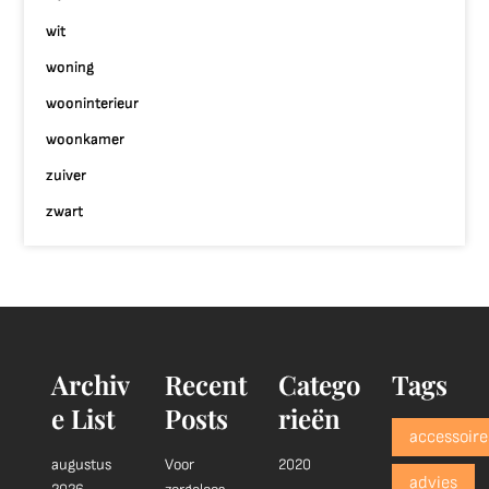
wit
woning
wooninterieur
woonkamer
zuiver
zwart
Archiv
Recent
Catego
Tags
e List
Posts
rieën
accessoire
augustus
Voor
2020
advies