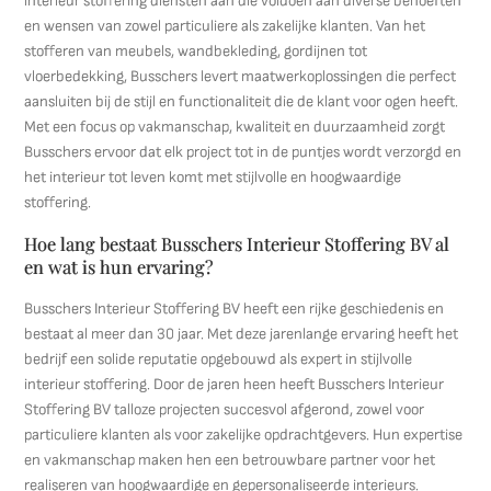
interieur stoffering diensten aan die voldoen aan diverse behoeften
en wensen van zowel particuliere als zakelijke klanten. Van het
stofferen van meubels, wandbekleding, gordijnen tot
vloerbedekking, Busschers levert maatwerkoplossingen die perfect
aansluiten bij de stijl en functionaliteit die de klant voor ogen heeft.
Met een focus op vakmanschap, kwaliteit en duurzaamheid zorgt
Busschers ervoor dat elk project tot in de puntjes wordt verzorgd en
het interieur tot leven komt met stijlvolle en hoogwaardige
stoffering.
Hoe lang bestaat Busschers Interieur Stoffering BV al
en wat is hun ervaring?
Busschers Interieur Stoffering BV heeft een rijke geschiedenis en
bestaat al meer dan 30 jaar. Met deze jarenlange ervaring heeft het
bedrijf een solide reputatie opgebouwd als expert in stijlvolle
interieur stoffering. Door de jaren heen heeft Busschers Interieur
Stoffering BV talloze projecten succesvol afgerond, zowel voor
particuliere klanten als voor zakelijke opdrachtgevers. Hun expertise
en vakmanschap maken hen een betrouwbare partner voor het
realiseren van hoogwaardige en gepersonaliseerde interieurs.