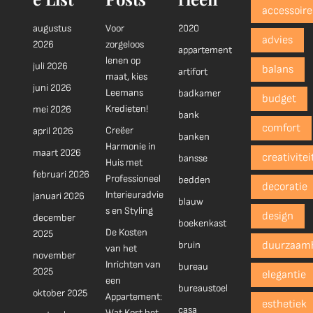
accessoire
augustus
Voor
2020
advies
2026
zorgeloos
appartement
lenen op
juli 2026
balans
artifort
maat, kies
juni 2026
Leemans
badkamer
budget
Kredieten!
mei 2026
bank
comfort
Creëer
april 2026
banken
Harmonie in
maart 2026
creativitei
bansse
Huis met
februari 2026
Professioneel
bedden
decoratie
Interieuradvie
januari 2026
blauw
s en Styling
design
december
boekenkast
De Kosten
2025
bruin
duurzaam
van het
november
Inrichten van
bureau
2025
elegantie
een
bureaustoel
oktober 2025
Appartement:
esthetiek
casa
Wat Kost het