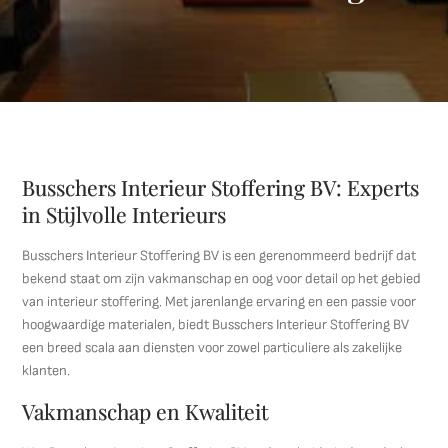
Busschers Interieur Stoffering BV: Experts
in Stijlvolle Interieurs
Busschers Interieur Stoffering BV is een gerenommeerd bedrijf dat
bekend staat om zijn vakmanschap en oog voor detail op het gebied
van interieur stoffering. Met jarenlange ervaring en een passie voor
hoogwaardige materialen, biedt Busschers Interieur Stoffering BV
een breed scala aan diensten voor zowel particuliere als zakelijke
klanten.
Vakmanschap en Kwaliteit