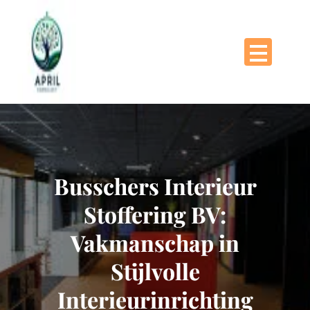
Naar
de
inhoud
gaan
Busschers Interieur
Stoffering BV:
Vakmanschap in
Stijlvolle
Interieurinrichting