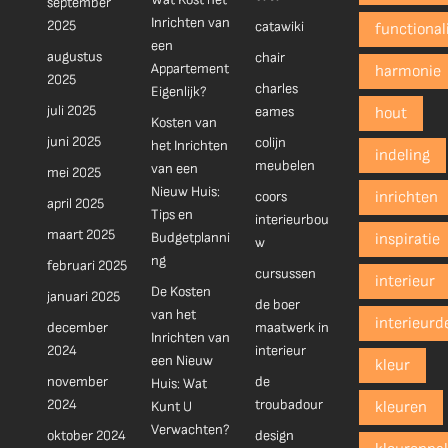
september
Inrichten van
2025
catawiki
functionali
een
augustus
chair
Appartement
harmonie
2025
charles
Eigenlijk?
juli 2025
eames
hout
Kosten van
juni 2025
colijn
het Inrichten
indeling
meubelen
van een
mei 2025
Nieuw Huis:
coors
inrichten
april 2025
Tips en
interieurbou
maart 2025
Budgetplanni
inspiratie
w
ng
februari 2025
cursussen
interieur
De Kosten
januari 2025
de boer
van het
interieurd
december
maatwerk in
Inrichten van
2024
interieur
een Nieuw
kleur
november
de
Huis: Wat
2024
troubadour
Kunt U
kleuren
Verwachten?
oktober 2024
design