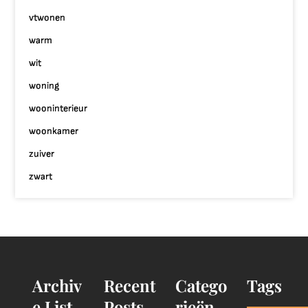
vtwonen
warm
wit
woning
wooninterieur
woonkamer
zuiver
zwart
Archiv
Recent
Catego
Tags
e List
Posts
rieën