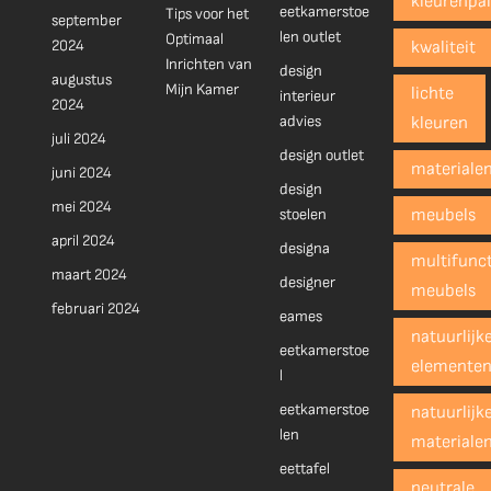
kleurenpal
eetkamerstoe
Tips voor het
september
len outlet
Optimaal
2024
kwaliteit
Inrichten van
design
augustus
Mijn Kamer
lichte
interieur
2024
advies
kleuren
juli 2024
design outlet
materiale
juni 2024
design
mei 2024
stoelen
meubels
april 2024
designa
multifunct
maart 2024
designer
meubels
februari 2024
eames
natuurlijk
eetkamerstoe
elemente
l
eetkamerstoe
natuurlijk
len
materiale
eettafel
neutrale