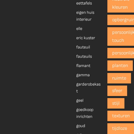
eettafels
kleuren
eigen huis
interieur
opbergrui
elle
persoonlij
eric kuster
touch
fauteuil
persoonlij
fauteuils
planten
flamant
gamma
ruimte
garderobekas
sfeer
t
geel
stijl
goedkoop
texturen
inrichten
goud
tijdloze