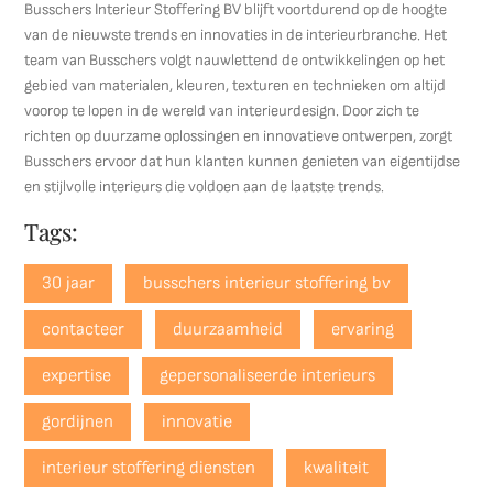
Busschers Interieur Stoffering BV blijft voortdurend op de hoogte
van de nieuwste trends en innovaties in de interieurbranche. Het
team van Busschers volgt nauwlettend de ontwikkelingen op het
gebied van materialen, kleuren, texturen en technieken om altijd
voorop te lopen in de wereld van interieurdesign. Door zich te
richten op duurzame oplossingen en innovatieve ontwerpen, zorgt
Busschers ervoor dat hun klanten kunnen genieten van eigentijdse
en stijlvolle interieurs die voldoen aan de laatste trends.
Tags:
30 jaar
busschers interieur stoffering bv
contacteer
duurzaamheid
ervaring
expertise
gepersonaliseerde interieurs
gordijnen
innovatie
interieur stoffering diensten
kwaliteit