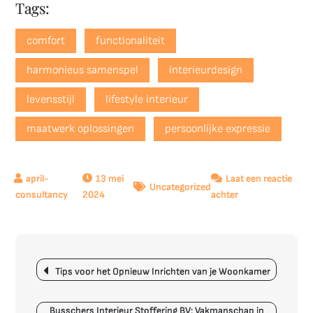
Tags:
comfort
functionaliteit
harmonieus samenspel
interieurdesign
levensstijl
lifestyle interieur
maatwerk oplossingen
persoonlijke expressie
13 mei
Laat een reactie
Uncategorized
op
2024
achter
Trendy
Lifestyle
Interieur:
Berichtnavigatie
Jouw
Tips voor het Opnieuw Inrichten van je Woonkamer
Persoonlijke
Leefomgeving
Busschers Interieur Stoffering BV: Vakmanschap in