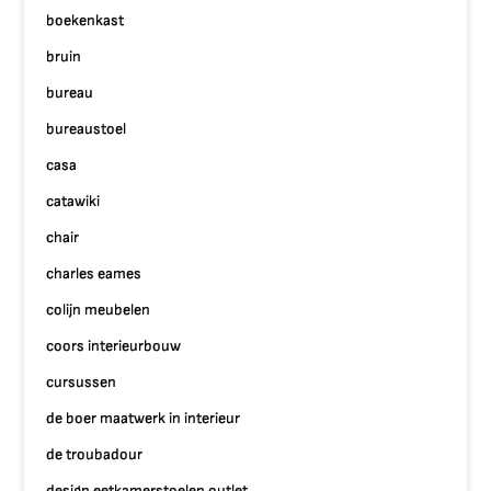
boekenkast
bruin
bureau
bureaustoel
casa
catawiki
chair
charles eames
colijn meubelen
coors interieurbouw
cursussen
de boer maatwerk in interieur
de troubadour
design eetkamerstoelen outlet