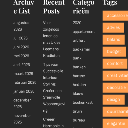
Archiv
Recent
Catego
Tags
e List
Posts
rieën
accessoire
augustus
Voor
2020
advies
2026
zorgeloos
appartement
lenen op
juli 2026
balans
artifort
maat, kies
juni 2026
Leemans
badkamer
budget
Kredieten!
mei 2026
bank
comfort
Tips voor
april 2026
banken
Succesvolle
maart 2026
creativitei
bansse
Interieur
februari 2026
Styling:
bedden
decoratie
Creëer een
januari 2026
blauw
Sfeervolle
design
december
boekenkast
Woonomgevi
2025
ng
bruin
duurzaam
november
Creëer
bureau
2025
elegantie
Harmonie in