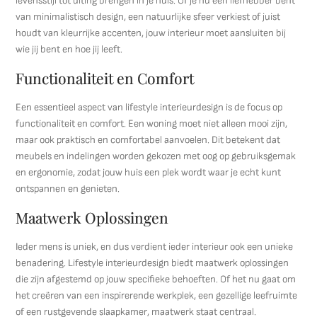
levensstijl tot uiting brengen in je huis. Of je nu een liefhebber bent
van minimalistisch design, een natuurlijke sfeer verkiest of juist
houdt van kleurrijke accenten, jouw interieur moet aansluiten bij
wie jij bent en hoe jij leeft.
Functionaliteit en Comfort
Een essentieel aspect van lifestyle interieurdesign is de focus op
functionaliteit en comfort. Een woning moet niet alleen mooi zijn,
maar ook praktisch en comfortabel aanvoelen. Dit betekent dat
meubels en indelingen worden gekozen met oog op gebruiksgemak
en ergonomie, zodat jouw huis een plek wordt waar je echt kunt
ontspannen en genieten.
Maatwerk Oplossingen
Ieder mens is uniek, en dus verdient ieder interieur ook een unieke
benadering. Lifestyle interieurdesign biedt maatwerk oplossingen
die zijn afgestemd op jouw specifieke behoeften. Of het nu gaat om
het creëren van een inspirerende werkplek, een gezellige leefruimte
of een rustgevende slaapkamer, maatwerk staat centraal.