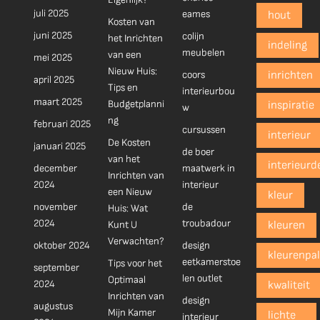
juli 2025
eames
hout
Kosten van
juni 2025
colijn
het Inrichten
indeling
meubelen
van een
mei 2025
Nieuw Huis:
coors
inrichten
april 2025
Tips en
interieurbou
maart 2025
Budgetplanni
inspiratie
w
ng
februari 2025
cursussen
interieur
De Kosten
januari 2025
de boer
van het
interieurd
december
maatwerk in
Inrichten van
2024
interieur
een Nieuw
kleur
november
de
Huis: Wat
2024
troubadour
Kunt U
kleuren
Verwachten?
oktober 2024
design
kleurenpal
eetkamerstoe
Tips voor het
september
len outlet
Optimaal
2024
kwaliteit
Inrichten van
design
augustus
Mijn Kamer
lichte
interieur