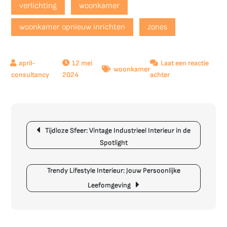
verlichting
woonkamer
woonkamer opnieuw inrichten
zones
12 mei
Laat een reactie
woonkamer
op
2024
achter
Tips
voor
het
Berichtnavigatie
Opnieuw
Tijdloze Sfeer: Vintage Industrieel Interieur in de
Inrichten
Spotlight
van
je
Woonkamer
Trendy Lifestyle Interieur: Jouw Persoonlijke
Leefomgeving