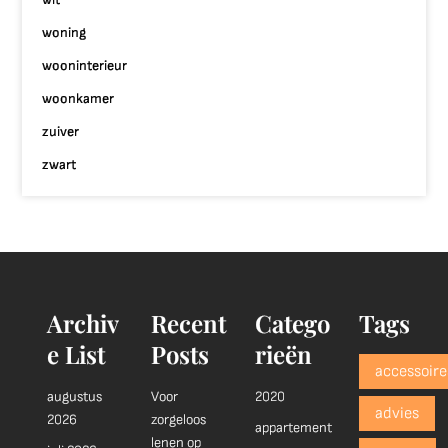
woning
wooninterieur
woonkamer
zuiver
zwart
Archiv
Recent
Catego
Tags
e List
Posts
rieën
accessoire
augustus
Voor
2020
advies
2026
zorgeloos
appartement
lenen op