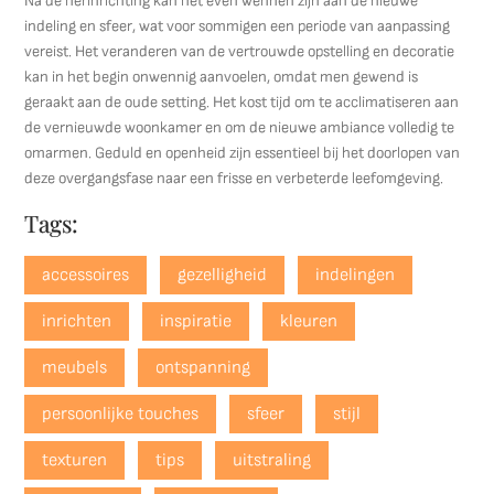
Na de herinrichting kan het even wennen zijn aan de nieuwe
indeling en sfeer, wat voor sommigen een periode van aanpassing
vereist. Het veranderen van de vertrouwde opstelling en decoratie
kan in het begin onwennig aanvoelen, omdat men gewend is
geraakt aan de oude setting. Het kost tijd om te acclimatiseren aan
de vernieuwde woonkamer en om de nieuwe ambiance volledig te
omarmen. Geduld en openheid zijn essentieel bij het doorlopen van
deze overgangsfase naar een frisse en verbeterde leefomgeving.
Tags:
accessoires
gezelligheid
indelingen
inrichten
inspiratie
kleuren
meubels
ontspanning
persoonlijke touches
sfeer
stijl
texturen
tips
uitstraling