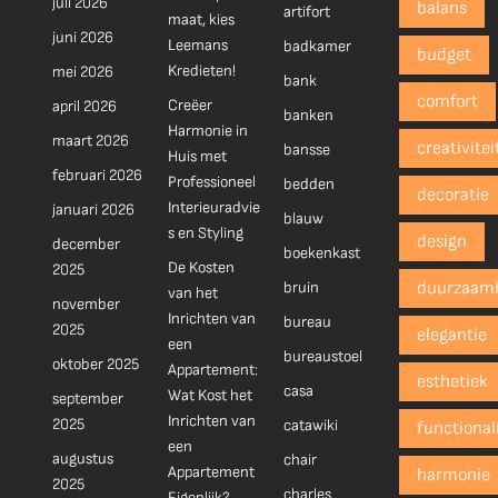
juli 2026
balans
artifort
maat, kies
juni 2026
Leemans
badkamer
budget
Kredieten!
mei 2026
bank
comfort
Creëer
april 2026
banken
Harmonie in
maart 2026
creativitei
bansse
Huis met
februari 2026
Professioneel
bedden
decoratie
Interieuradvie
januari 2026
blauw
s en Styling
design
december
boekenkast
De Kosten
2025
bruin
duurzaam
van het
november
Inrichten van
bureau
2025
elegantie
een
bureaustoel
oktober 2025
Appartement:
esthetiek
casa
Wat Kost het
september
Inrichten van
2025
catawiki
functionali
een
augustus
chair
Appartement
harmonie
2025
charles
Eigenlijk?