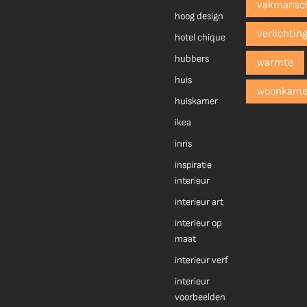
vakmansc
hoog design
verlichtin
hotel chique
hubbers
warmte
huis
woonkame
huiskamer
ikea
inris
inspiratie
interieur
interieur art
interieur op
maat
interieur verf
interieur
voorbeelden