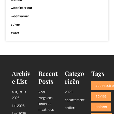
wooninterieur
woonkamer
zuiver
zwart
Archiv
Recent
Catego
Tags
e List
Posts
rieën
accessoire
augustus
Voor
2020
advies
2026
zorgeloos
appartement
lenen op
juli 2026
balans
artifort
maat, kies
juni 2026