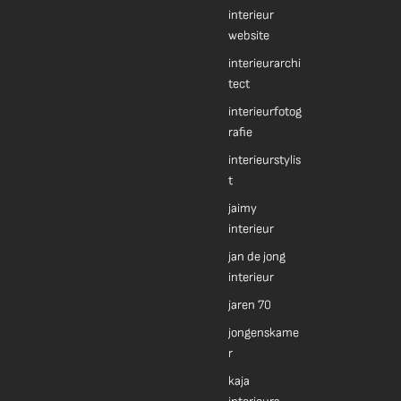
interieur
website
interieurarchi
tect
interieurfotog
rafie
interieurstylis
t
jaimy
interieur
jan de jong
interieur
jaren 70
jongenskame
r
kaja