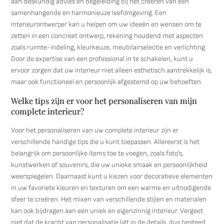
aan deskundig advies en begeleiding bij het creëren van een
samenhangende en harmonieuze leefomgeving. Een
interieurontwerper kan u helpen om uw ideeën en wensen om te
zetten in een concreet ontwerp, rekening houdend met aspecten
zoals ruimte-indeling, kleurkeuze, meubilairselectie en verlichting.
Door de expertise van een professional in te schakelen, kunt u
ervoor zorgen dat uw interieur niet alleen esthetisch aantrekkelijk is,
maar ook functioneel en persoonlijk afgestemd op uw behoeften.
Welke tips zijn er voor het personaliseren van mijn
complete interieur?
Voor het personaliseren van uw complete interieur zijn er
verschillende handige tips die u kunt toepassen. Allereerst is het
belangrijk om persoonlijke items toe te voegen, zoals foto’s,
kunstwerken of souvenirs, die uw unieke smaak en persoonlijkheid
weerspiegelen. Daarnaast kunt u kiezen voor decoratieve elementen
in uw favoriete kleuren en texturen om een warme en uitnodigende
sfeer te creëren. Het mixen van verschillende stijlen en materialen
kan ook bijdragen aan een uniek en eigenzinnig interieur. Vergeet
niet dat de kracht van personalisatie ligt in de details, dus besteed