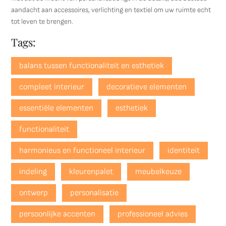
aandacht aan accessoires, verlichting en textiel om uw ruimte echt
tot leven te brengen.
Tags:
balans tussen functionaliteit en esthetiek
compleet interieur
decoratieve elementen
essentiële elementen
esthetiek
functionaliteit
harmonieus en functioneel interieur
identiteit
indeling
kleurenpalet
meubelkeuze
ontwerp
personalisatie
persoonlijke accenten
professioneel advies