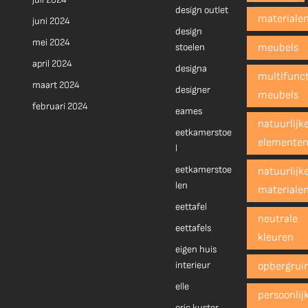
design outlet
materiale
juni 2024
design
mei 2024
stoelen
meubels
april 2024
designa
multifunct
maart 2024
designer
meubels
februari 2024
eames
natuurlijk
eetkamerstoe
elemente
l
eetkamerstoe
natuurlijk
len
materiale
eettafel
neutrale
eettafels
kleuren
eigen huis
interieur
opbergrui
elle
persoonlij
eric kuster