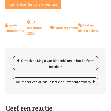
samenhangende elementen
31
Laat een
december
Uncategorized
op
reactie achter
2024
Creëer
Jouw
Droom
met
Berichtnavigatie
een
Ontdek de Magie van Binnenkijken in het Perfecte
Complee
Interieur
Interieu
Ontwer
De Impact van 3D Visualisatie op Interieurontwerp
Geef een reactie