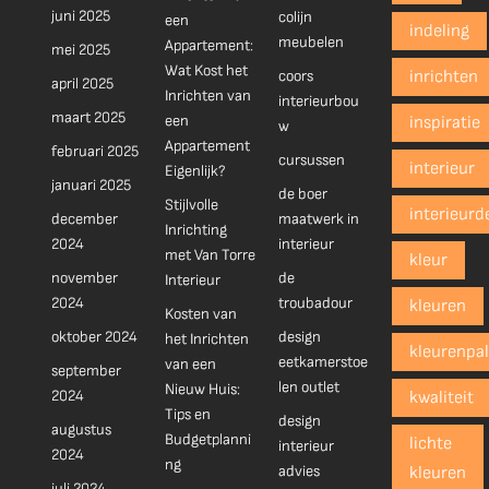
juni 2025
colijn
een
indeling
meubelen
Appartement:
mei 2025
Wat Kost het
coors
inrichten
april 2025
Inrichten van
interieurbou
maart 2025
een
inspiratie
w
Appartement
februari 2025
cursussen
interieur
Eigenlijk?
januari 2025
de boer
Stijlvolle
interieurd
december
maatwerk in
Inrichting
2024
interieur
met Van Torre
kleur
november
de
Interieur
2024
troubadour
kleuren
Kosten van
oktober 2024
design
het Inrichten
kleurenpal
eetkamerstoe
van een
september
len outlet
Nieuw Huis:
2024
kwaliteit
Tips en
design
augustus
Budgetplanni
lichte
interieur
2024
ng
advies
kleuren
juli 2024