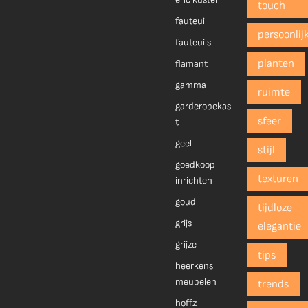
touch
fauteuil
persoonlij
fauteuils
planten
flamant
gamma
ruimte
garderobekas
sfeer
t
geel
stijl
goedkoop
texturen
inrichten
goud
tijdloze
grijs
elegantie
grijze
tips
heerkens
meubelen
trends
hoffz