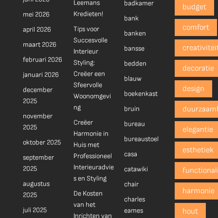
Leemans
badkamer
budget
Kredieten!
mei 2026
bank
comfort
Tips voor
april 2026
banken
Succesvolle
maart 2026
creativitei
bansse
Interieur
februari 2026
Styling:
bedden
decoratie
Creëer een
januari 2026
blauw
Sfeervolle
design
december
boekenkast
Woonomgevi
2025
ng
bruin
duurzaam
november
Creëer
bureau
2025
elegantie
Harmonie in
bureaustoel
oktober 2025
Huis met
esthetiek
casa
Professioneel
september
Interieuradvie
2025
catawiki
functionali
s en Styling
augustus
chair
harmonie
De Kosten
2025
charles
van het
juli 2025
eames
hout
Inrichten van