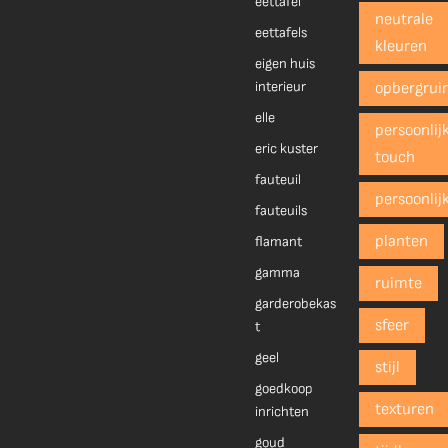
eettafel
neutrale
eettafels
kleuren
eigen huis
interieur
opbergrui
elle
persoonlij
eric kuster
touch
fauteuil
persoonlij
fauteuils
planten
flamant
gamma
ruimte
garderobekas
sfeer
t
geel
stijl
goedkoop
texturen
inrichten
goud