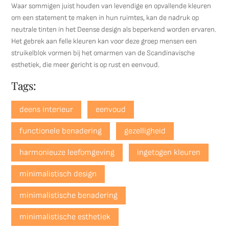
Waar sommigen juist houden van levendige en opvallende kleuren
om een statement te maken in hun ruimtes, kan de nadruk op
neutrale tinten in het Deense design als beperkend worden ervaren.
Het gebrek aan felle kleuren kan voor deze groep mensen een
struikelblok vormen bij het omarmen van de Scandinavische
esthetiek, die meer gericht is op rust en eenvoud.
Tags:
deens interieur
eenvoud
functionele benadering
gezelligheid
harmonieuze leefomgeving
ingetogen kleuren
minimalistisch design
minimalistische benadering
minimalistische esthetiek