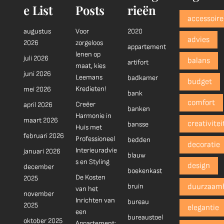
e List
Posts
rieën
accessoire
augustus
Voor
2020
advies
2026
zorgeloos
appartement
lenen op
juli 2026
balans
artifort
maat, kies
juni 2026
Leemans
badkamer
budget
Kredieten!
mei 2026
bank
comfort
Creëer
april 2026
banken
Harmonie in
maart 2026
creativitei
bansse
Huis met
februari 2026
Professioneel
bedden
decoratie
Interieuradvie
januari 2026
blauw
s en Styling
design
december
boekenkast
De Kosten
2025
bruin
duurzaam
van het
november
Inrichten van
bureau
2025
elegantie
een
bureaustoel
oktober 2025
Appartement: