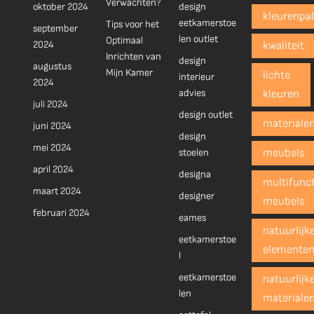
Verwachten?
oktober 2024
design
kleurenpal
eetkamerstoe
Tips voor het
september
len outlet
Optimaal
2024
kwaliteit
Inrichten van
design
augustus
Mijn Kamer
lichte
interieur
2024
advies
kleuren
juli 2024
design outlet
materiale
juni 2024
design
mei 2024
stoelen
meubels
april 2024
designa
multifunct
maart 2024
designer
meubels
februari 2024
eames
natuurlijk
eetkamerstoe
elemente
l
eetkamerstoe
natuurlijk
len
materiale