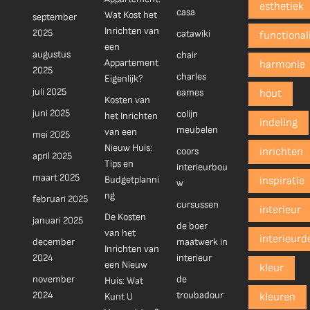
esthetiek
casa
Wat Kost het
september
Inrichten van
2025
catawiki
functionali
een
augustus
chair
Appartement
harmonie
2025
charles
Eigenlijk?
juli 2025
eames
hout
Kosten van
juni 2025
colijn
het Inrichten
indeling
meubelen
van een
mei 2025
Nieuw Huis:
coors
inrichten
april 2025
Tips en
interieurbou
maart 2025
Budgetplanni
inspiratie
w
ng
februari 2025
cursussen
interieur
De Kosten
januari 2025
de boer
van het
interieurd
december
maatwerk in
Inrichten van
2024
interieur
een Nieuw
kleur
november
de
Huis: Wat
2024
troubadour
Kunt U
kleuren