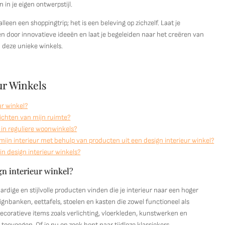
in je eigen ontwerpstijl.
leen een shoppingtrip; het is een beleving op zichzelf. Laat je
en door innovatieve ideeën en laat je begeleiden naar het creëren van
 deze unieke winkels.
ur Winkels
ur winkel?
richten van mijn ruimte?
 in reguliere woonwinkels?
n mijn interieur met behulp van producten uit een design interieur winkel?
 in design interieur winkels?
gn interieur winkel?
rdige en stijlvolle producten vinden die je interieur naar een hoger
gnbanken, eettafels, stoelen en kasten die zowel functioneel als
ecoratieve items zoals verlichting, vloerkleden, kunstwerken en
toevoegen. Of je nu op zoek bent naar tijdloze klassiekers,