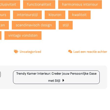
clusiviteit
functionaliteit
harmonieus interieur
eurs
interieurstijl
kleuren
kwaliteit
ten
scandinavisch design
stijl
vintage vondsten
o
Uncategorized
Laat een reactie achter
O
d
M
Trendy Kamer Interieur: Creëer Jouw Persoonlijke Oase
v
d
met Stijl
D
In
W