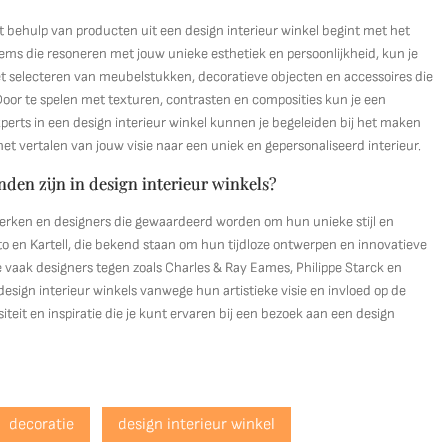
 met behulp van producten uit een design interieur winkel begint met het
ems die resoneren met jouw unieke esthetiek en persoonlijkheid, kun je
et selecteren van meubelstukken, decoratieve objecten en accessoires die
Door te spelen met texturen, contrasten en composities kun je een
erts in een design interieur winkel kunnen je begeleiden bij het maken
j het vertalen van jouw visie naar een uniek en gepersonaliseerd interieur.
inden zijn in design interieur winkels?
 merken en designers die gewaardeerd worden om hun unieke stijl en
 en Kartell, die bekend staan om hun tijdloze ontwerpen en innovatieve
vaak designers tegen zoals Charles & Ray Eames, Philippe Starck en
 design interieur winkels vanwege hun artistieke visie en invloed op de
teit en inspiratie die je kunt ervaren bij een bezoek aan een design
decoratie
design interieur winkel