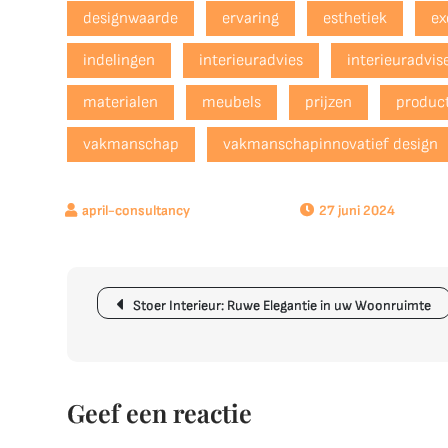
designwaarde
ervaring
esthetiek
ex
indelingen
interieuradvies
interieuradvis
materialen
meubels
prijzen
produc
vakmanschap
vakmanschapinnovatief design
27 juni 2024
Berichtnavigatie
Stoer Interieur: Ruwe Elegantie in uw Woonruimte
Geef een reactie