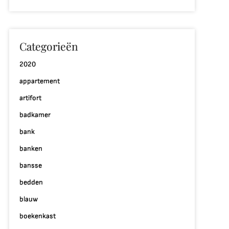
Categorieën
2020
appartement
artifort
p
badkamer
ntdek
e
bank
agie
banken
an
bansse
e
esign
bedden
terieur
blauw
inkel
boekenkast