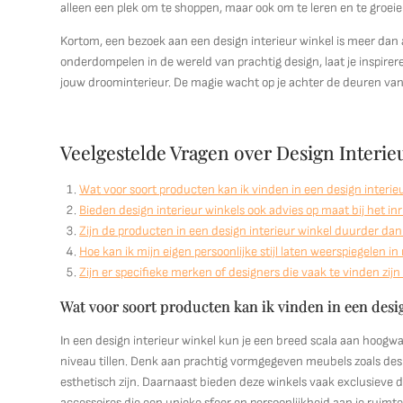
alleen een plek om te shoppen, maar ook om te leren en te groeien 
Kortom, een bezoek aan een design interieur winkel is meer dan al
onderdompelen in de wereld van prachtig design, laat je inspirer
jouw droominterieur. De magie wacht op je achter de deuren van
Veelgestelde Vragen over Design Interie
Wat voor soort producten kan ik vinden in een design interie
Bieden design interieur winkels ook advies op maat bij het in
Zijn de producten in een design interieur winkel duurder dan
Hoe kan ik mijn eigen persoonlijke stijl laten weerspiegelen i
Zijn er specifieke merken of designers die vaak te vinden zijn
Wat voor soort producten kan ik vinden in een desi
In een design interieur winkel kun je een breed scala aan hoogwaa
niveau tillen. Denk aan prachtig vormgegeven meubels zoals desi
esthetisch zijn. Daarnaast bieden deze winkels vaak exclusieve d
accessoires die een unieke sfeer en persoonlijkheid aan je ruimte 