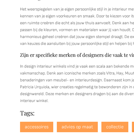
Het weerspiegelen van je eigen persoonlijke stijl in je interieur
kennen van je eigen voorkeuren en smaak. Door te kiezen voor it
een ruimte creëren die echt als jouw thuis aanvoelt. Denk aan h
passen bij de kleuren, vormen en materialen waar jij van houdt. 
harmonieus geheel creëren dat jouw eigen stempel draagt. De exp
van keuzes die aansluiten bij jouw persoonlijke stijl en helpen bi
Zijn er specifieke merken of designers die vaak te v
In design interieur winkels vind je vaak een scala aan bekende
vakmanschap. Denk aan iconische merken zoals Vitra, Hay, Muuto
benaderingen van meubel- en interieurdesign. Daarnaast kom je 
Patricia Urquiola, wier creaties regelmatig te bewonderen zijn in
designwereld. Deze merken en designers dragen bij aan de diversi
interieur winkel.
Tags:
accessoires
advies op maat
collectie