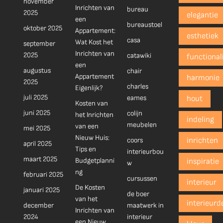
november
Inrichten van
bureau
2025
elegantie
een
bureaustoel
oktober 2025
Appartement:
esthetiek
casa
Wat Kost het
september
Inrichten van
2025
catawiki
functionali
een
augustus
chair
Appartement
harmonie
2025
charles
Eigenlijk?
juli 2025
eames
hout
Kosten van
juni 2025
colijn
het Inrichten
indeling
meubelen
van een
mei 2025
Nieuw Huis:
coors
inrichten
april 2025
Tips en
interieurbou
maart 2025
Budgetplanni
inspiratie
w
ng
februari 2025
cursussen
interieur
De Kosten
januari 2025
de boer
van het
interieurd
december
maatwerk in
Inrichten van
2024
interieur
een Nieuw