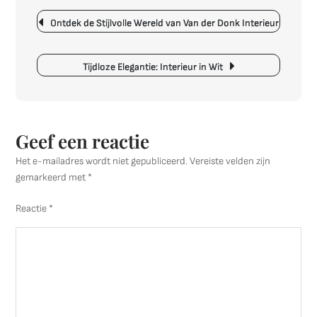
Design
Berichtnavigatie
Slaapka
Ontdek de Stijlvolle Wereld van Van der Donk Interieur
Tips
en
Inspirat
Tijdloze Elegantie: Interieur in Wit
Geef een reactie
Het e-mailadres wordt niet gepubliceerd.
Vereiste velden zijn
gemarkeerd met
*
Reactie
*