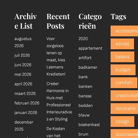
Archiv
Recent
Catego
Tags
e List
Posts
rieën
accessoire
augustus
Voor
2020
advies
2026
zorgeloos
appartement
lenen op
juli 2026
balans
artifort
maat, kies
juni 2026
Leemans
badkamer
budget
Kredieten!
mei 2026
bank
comfort
Creëer
april 2026
banken
Harmonie in
maart 2026
creativitei
bansse
Huis met
februari 2026
Professioneel
bedden
decoratie
Interieuradvie
januari 2026
blauw
s en Styling
design
december
boekenkast
De Kosten
2025
bruin
duurzaam
van het