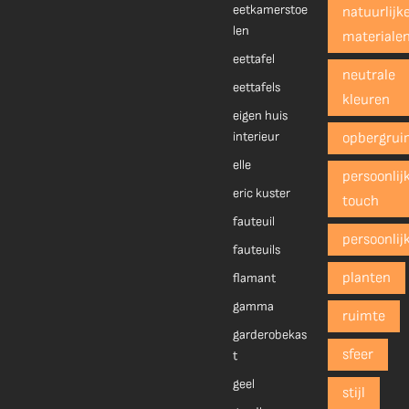
eetkamerstoe
natuurlijk
len
materiale
eettafel
neutrale
eettafels
kleuren
eigen huis
interieur
opbergrui
elle
persoonlij
eric kuster
touch
fauteuil
persoonlij
fauteuils
planten
flamant
gamma
ruimte
garderobekas
sfeer
t
geel
stijl