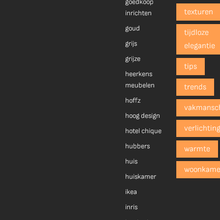
goedkoop
texturen
inrichten
goud
tijdloze
grijs
elegantie
grijze
tips
heerkens
meubelen
trends
hoffz
vakmansc
hoog design
verlichtin
hotel chique
hubbers
warmte
huis
woonkame
huiskamer
ikea
inris