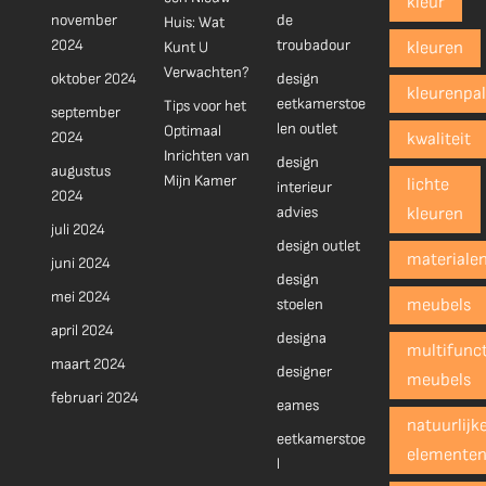
kleur
november
de
Huis: Wat
2024
troubadour
Kunt U
kleuren
Verwachten?
oktober 2024
design
kleurenpal
eetkamerstoe
Tips voor het
september
len outlet
Optimaal
2024
kwaliteit
Inrichten van
design
augustus
Mijn Kamer
lichte
interieur
2024
advies
kleuren
juli 2024
design outlet
materiale
juni 2024
design
mei 2024
stoelen
meubels
april 2024
designa
multifunct
maart 2024
designer
meubels
februari 2024
eames
natuurlijk
eetkamerstoe
elemente
l