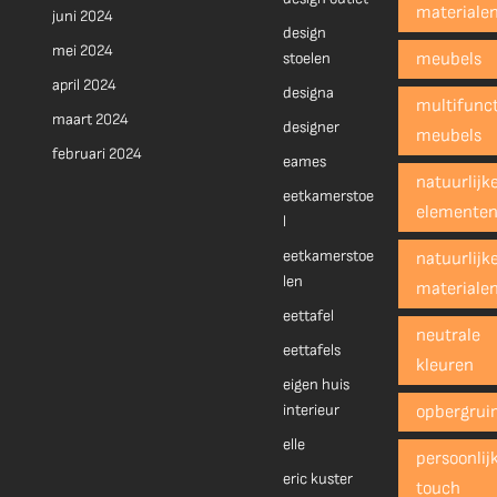
materiale
juni 2024
design
mei 2024
stoelen
meubels
april 2024
designa
multifunct
maart 2024
designer
meubels
februari 2024
eames
natuurlijk
eetkamerstoe
elemente
l
eetkamerstoe
natuurlijk
len
materiale
eettafel
neutrale
eettafels
kleuren
eigen huis
interieur
opbergrui
elle
persoonlij
eric kuster
touch