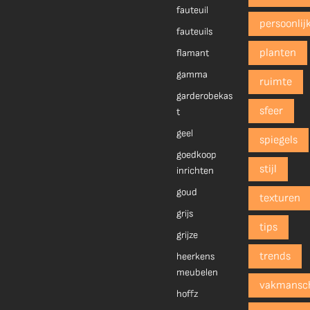
fauteuil
persoonlij
fauteuils
planten
flamant
gamma
ruimte
garderobekas
sfeer
t
geel
spiegels
goedkoop
stijl
inrichten
goud
texturen
grijs
tips
grijze
trends
heerkens
meubelen
vakmansc
hoffz