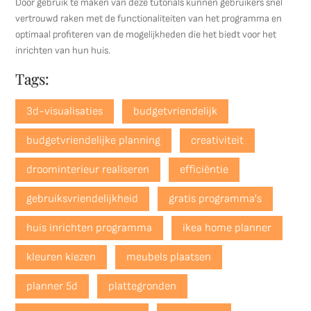
Door gebruik te maken van deze tutorials kunnen gebruikers snel
vertrouwd raken met de functionaliteiten van het programma en
optimaal profiteren van de mogelijkheden die het biedt voor het
inrichten van hun huis.
Tags:
3d-visualisaties
budgetvriendelijk
budgetvriendelijke planning
creativiteit
droominterieur realiseren
efficiëntie
gebruiksvriendelijkheid
gratis programma's
huis inrichten programma
ikea home planner
kleuren kiezen
meubels plaatsen
planner 5d
plattegronden