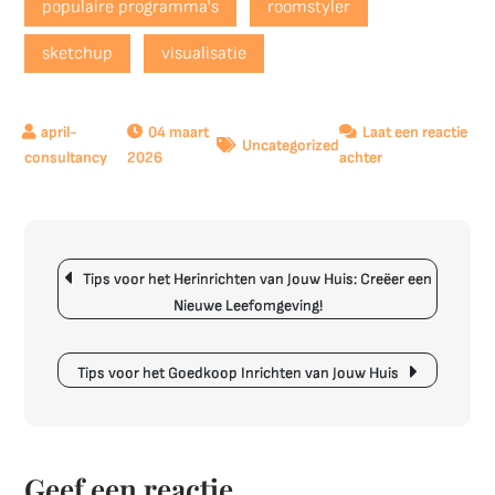
populaire programma's
roomstyler
sketchup
visualisatie
04 maart
Laat een reactie
Uncategorized
op
2026
achter
Het
Ideale
Huis
Berichtnavigatie
Inrichten
Tips voor het Herinrichten van Jouw Huis: Creëer een
Programma
Nieuwe Leefomgeving!
voor
Jouw
Interieurontwer
Tips voor het Goedkoop Inrichten van Jouw Huis
Geef een reactie