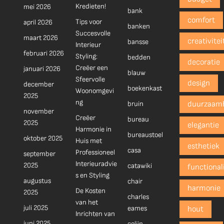
Kredieten!
mei 2026
bank
comfort
Tips voor
april 2026
banken
Succesvolle
maart 2026
creativitei
bansse
Interieur
februari 2026
Styling:
bedden
decoratie
Creëer een
januari 2026
blauw
Sfeervolle
design
december
boekenkast
Woonomgevi
2025
ng
bruin
duurzaam
november
Creëer
bureau
2025
elegantie
Harmonie in
bureaustoel
oktober 2025
Huis met
esthetiek
casa
Professioneel
september
Interieuradvie
2025
catawiki
functionali
s en Styling
augustus
chair
harmonie
De Kosten
2025
charles
van het
juli 2025
eames
hout
Inrichten van
juni 2025
colijn