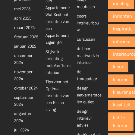
een
indeling
meubelen
Appartement:
mei 2025
Wat Kost het
coors
inrichten
april 2025
Inrichten van
interieurbou
maart 2025
een
inspiratie
w
Appartement
februari 2025
cursussen
interieur
Eigenlijk?
januari 2025
de boer
Stijlvolle
interieurd
december
maatwerk in
Inrichting
2024
interieur
met Van Torre
kleur
november
de
Interieur
2024
troubadour
kleuren
Tips voor het
oktober 2024
design
Optimaal
kleurenpal
eetkamerstoe
Inrichten van
september
len outlet
een Kleine
2024
kwaliteit
Living
design
augustus
lichte
interieur
2024
advies
kleuren
juli 2024
design outlet