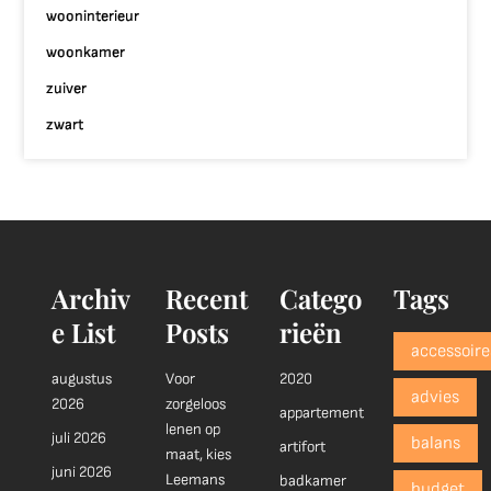
wooninterieur
woonkamer
zuiver
zwart
Archiv
Recent
Catego
Tags
e List
Posts
rieën
accessoire
augustus
Voor
2020
advies
2026
zorgeloos
appartement
lenen op
juli 2026
balans
artifort
maat, kies
juni 2026
Leemans
badkamer
budget