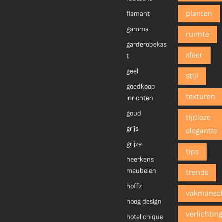
planten
flamant
gamma
ruimte
garderobekas
sfeer
t
geel
stijl
goedkoop
texturen
inrichten
goud
tijdloze
grijs
elegantie
grijze
tips
heerkens
meubelen
trends
hoffz
vakmansc
hoog design
verlichtin
hotel chique