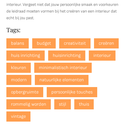
interieur. Vergeet niet dat jouw persoonlijke smaak en voorkeuren
de leidraad moeten vormen bij het creëren van een interieur dat
echt bij jou past.
Tags:
balans
budget
creativiteit
creëren
huis inrichting
huisinrichting
interieur
kleuren
minimalistisch interieur
modern
natuurlijke elementen
opbergruimte
persoonlijke touches
rommelig worden
stijl
thuis
vintage