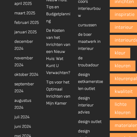
coors
inrichten
april 2025
Tips en
interieurbou
maart 2025
Budgetplanni
inspiratie
w
ng
februari 2025
cursussen
interieur
De Kosten
januari 2025
de boer
van het
interieurd
december
maatwerk in
Inrichten van
2024
interieur
een Nieuw
kleur
november
de
Huis: Wat
2024
troubadour
Kunt U
kleuren
Verwachten?
oktober 2024
design
kleurenpal
eetkamerstoe
Tips voor het
september
len outlet
Optimaal
2024
kwaliteit
Inrichten van
design
augustus
Mijn Kamer
lichte
interieur
2024
advies
kleuren
juli 2024
design outlet
materiale
juni 2024
design
mei 2024