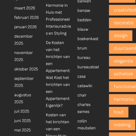
banken
Harmonie in
maart 2026
creativitei
bansse
Huis met
februari 2026
Professioneel
bedden
decoratie
Interieuradvie
januari 2026
blauw
s en Styling
design
december
boekenkast
De Kosten
2025
bruin
duurzaam
van het
november
Inrichten van
bureau
2025
elegantie
een
bureaustoel
oktober 2025
Appartement:
esthetiek
casa
Wat Kost het
september
Inrichten van
2025
catawiki
functionali
een
augustus
chair
Appartement
harmonie
2025
charles
Eigenlijk?
juli 2025
eames
hout
Kosten van
juni 2025
colijn
het Inrichten
indeling
meubelen
van een
mei 2025
Nieuw Huis: