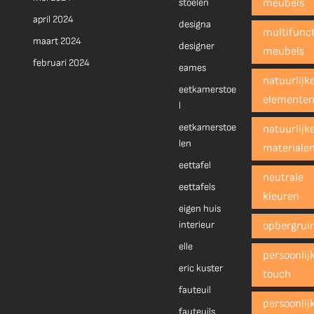
stoelen
meubels
april 2024
designa
multifunct
maart 2024
designer
meubels
februari 2024
eames
natuurlijk
eetkamerstoe
elemente
l
eetkamerstoe
natuurlijk
len
materiale
eettafel
neutrale
eettafels
kleuren
eigen huis
interieur
opbergrui
elle
persoonlij
eric kuster
touch
fauteuil
persoonlij
fauteuils