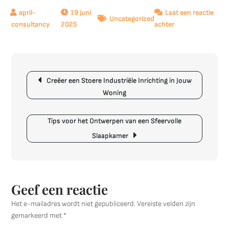
19 juni
Laat een reactie
Uncategorized
op
2025
achter
Tips
voor
een
Berichtnavigatie
Stijlvolle
Creëer een Stoere Industriële Inrichting in Jouw
Huisinrichting:
Woning
Creëer
Jouw
Ideale
Tips voor het Ontwerpen van een Sfeervolle
Thuis
Slaapkamer
Geef een reactie
Het e-mailadres wordt niet gepubliceerd.
Vereiste velden zijn
gemarkeerd met
*