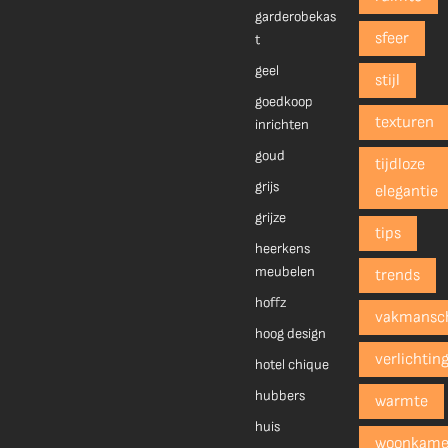
garderobekas
sfeer
t
geel
stijl
goedkoop
texturen
inrichten
goud
tijdloze
grijs
elegantie
grijze
tips
heerkens
meubelen
trends
hoffz
vakmansc
hoog design
verlichtin
hotel chique
hubbers
warmte
huis
woonkame