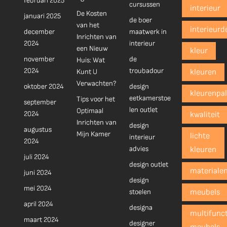
februari 2025
cursussen
interieur
De Kosten
januari 2025
de boer
van het
interieurd
december
maatwerk in
Inrichten van
2024
interieur
een Nieuw
kleur
november
de
Huis: Wat
2024
troubadour
Kunt U
kleuren
Verwachten?
oktober 2024
design
kleurenpal
eetkamerstoe
Tips voor het
september
len outlet
Optimaal
2024
kwaliteit
Inrichten van
design
augustus
Mijn Kamer
lichte
interieur
2024
advies
kleuren
juli 2024
design outlet
materiale
juni 2024
design
mei 2024
stoelen
meubels
april 2024
designa
multifunct
maart 2024
designer