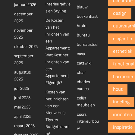
decoratie
Interieuradvie
januari 2026
blauw
s en Styling
design
december
boekenkast
De Kosten
2025
bruin
duurzaam
van het
november
Inrichten van
bureau
2025
elegantie
een
bureaustoel
oktober 2025
Appartement:
esthetiek
casa
Wat Kost het
september
Inrichten van
2025
catawiki
functionali
een
augustus
chair
Appartement
harmonie
2025
charles
Eigenlijk?
juli 2025
eames
hout
Kosten van
juni 2025
colijn
het Inrichten
indeling
meubelen
van een
mei 2025
Nieuw Huis:
coors
inrichten
april 2025
Tips en
interieurbou
maart 2025
Budgetplanni
inspiratie
w
ng