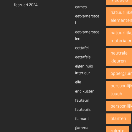
meubels
februari 2024
eames
natuurlijk
eetkamerstoe
elemente
l
eetkamerstoe
natuurlijk
len
materiale
eettafel
neutrale
eettafels
kleuren
eigen huis
interieur
opbergrui
elle
persoonlij
eric kuster
touch
fauteuil
persoonlij
fauteuils
planten
flamant
gamma
ruimte