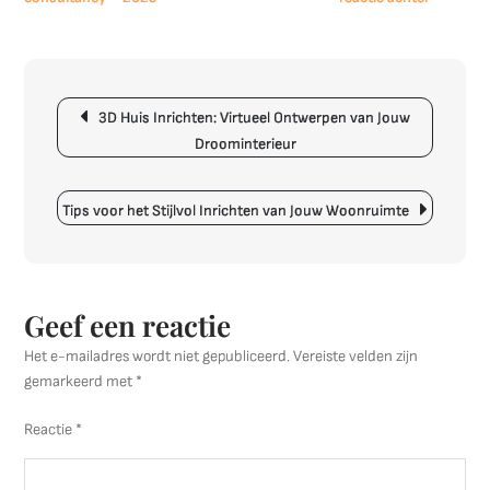
Tips
voor
een
Berichtnavigatie
Stijlvolle
3D Huis Inrichten: Virtueel Ontwerpen van Jouw
Inrichtin
Droominterieur
van
Jouw
Woonka
Tips voor het Stijlvol Inrichten van Jouw Woonruimte
Geef een reactie
Het e-mailadres wordt niet gepubliceerd.
Vereiste velden zijn
gemarkeerd met
*
Reactie
*