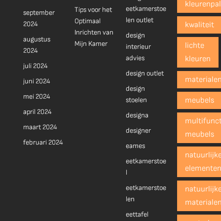
kleurenpal
eetkamerstoe
Tips voor het
september
len outlet
Optimaal
2024
kwaliteit
Inrichten van
design
augustus
Mijn Kamer
lichte
interieur
2024
advies
kleuren
juli 2024
design outlet
materiale
juni 2024
design
mei 2024
stoelen
meubels
april 2024
designa
multifunct
maart 2024
designer
meubels
februari 2024
eames
natuurlijk
eetkamerstoe
elemente
l
eetkamerstoe
natuurlijk
len
materiale
eettafel