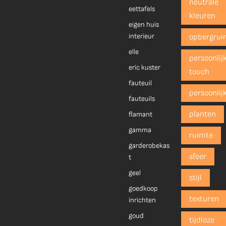
neutrale
eettafels
kleuren
eigen huis
interieur
opbergrui
elle
persoonlij
eric kuster
touch
fauteuil
persoonlij
fauteuils
planten
flamant
gamma
ruimte
garderobekas
sfeer
t
geel
stijl
goedkoop
texturen
inrichten
goud
tijdloze