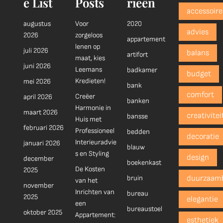
e List
Posts
rieën
accessoire
augustus
Voor
2020
advies
2026
zorgeloos
appartement
lenen op
juli 2026
balans
artifort
maat, kies
juni 2026
Leemans
badkamer
budget
Kredieten!
mei 2026
bank
comfort
Creëer
april 2026
banken
Harmonie in
maart 2026
creativitei
bansse
Huis met
februari 2026
Professioneel
bedden
decoratie
Interieuradvie
januari 2026
blauw
s en Styling
design
december
boekenkast
De Kosten
2025
bruin
duurzaam
van het
november
Inrichten van
bureau
2025
elegantie
een
bureaustoel
oktober 2025
Appartement:
esthetiek