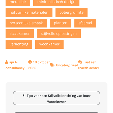
meubilair
minimalistisch design
natuurlijke materialen
opbergruimte
persoonlijke smaak
planten
sfeervol
slaapkamer
stijlvolle oplossingen
verlichting
woonkamer
10 oktober
Laat een
Uncategorized
op
2025
reactie achter
Tips
voor
het
Berichtnavigatie
Stijlvol
Tips voor een Stijlvolle Inrichting van Jouw
Inrichten
Woonkamer
van
Jouw