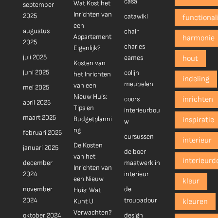
casa
Wat Kost het
september
Inrichten van
2025
catawiki
functionali
een
augustus
chair
Appartement
harmonie
2025
charles
Eigenlijk?
juli 2025
eames
hout
Kosten van
juni 2025
colijn
het Inrichten
indeling
meubelen
van een
mei 2025
Nieuw Huis:
coors
inrichten
april 2025
Tips en
interieurbou
maart 2025
Budgetplanni
inspiratie
w
ng
februari 2025
cursussen
interieur
De Kosten
januari 2025
de boer
van het
interieurd
december
maatwerk in
Inrichten van
2024
interieur
een Nieuw
kleur
november
de
Huis: Wat
2024
troubadour
Kunt U
kleuren
Verwachten?
oktober 2024
design