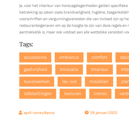
Ja, voor het interieur van horecagelegenheden gelden specifiek
betrekking op zaken zoals brandveiligheid, hygiëne, toegankelijk
voorschriften en vergunningsvereisten die van invloed zijn op he
restauranteigenaren om op de hoogte te zijn van deze regels en ri
aantrekkelijk is, maar ook voldoet aan alle wettelijke vereisten vo
Tags:
accessoires
ambiance
comfort
deco
gastvrijheid
innovatie
interieur
inte
kunstwerken
lay-out
meubilair
pla
tafelsettingen
texturen
trends
verb
26 januari 2025