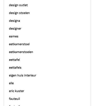
design outlet
design stoelen
designa
designer
eames
eetkamerstoel
eetkamerstoelen
eettafel
eettafels
eigen huis interieur
elle
eric kuster
p
rendy
fauteuil
terieur