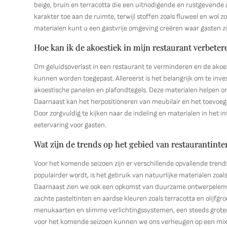
beige, bruin en terracotta die een uitnodigende en rustgeven
karakter toe aan de ruimte, terwijl stoffen zoals fluweel en wol 
materialen kunt u een gastvrije omgeving creëren waar gasten zic
Hoe kan ik de akoestiek in mijn restaurant verbete
Om geluidsoverlast in een restaurant te verminderen en de akoest
kunnen worden toegepast. Allereerst is het belangrijk om te inves
akoestische panelen en plafondtegels. Deze materialen helpen 
Daarnaast kan het herpositioneren van meubilair en het toevoeg
Door zorgvuldig te kijken naar de indeling en materialen in het
eetervaring voor gasten.
Wat zijn de trends op het gebied van restaurantint
Voor het komende seizoen zijn er verschillende opvallende trends
populairder wordt, is het gebruik van natuurlijke materialen zoa
Daarnaast zien we ook een opkomst van duurzame ontwerpelement
zachte pasteltinten en aardse kleuren zoals terracotta en olijfgro
menukaarten en slimme verlichtingssystemen, een steeds grotere
voor het komende seizoen kunnen we ons verheugen op een mix 