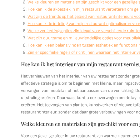
Welke kleuren en materialen zijn geschikt voor een gezellige 
Hoe kan ik de akoestiek in mijn restaurant verbeteren om ge
Wat zijn de trends op het gebied van restaurantinterieurs v
Hoe kan ik de indeling van mijn restaurant optimaliseren voo
Welke verlichtingsopties zijn ideaal voor verschillende ruimte
Wat zijn duurzame en milieuvriendelijke opties voor meubilair
Hoe kan ik een balans vinden tussen esthetiek en functionali
Zijn er specifieke regels of richtlijnen waaraan het interie
Hoe kan ik het interieur van mijn restaurant vern
Het vernieuwen van het interieur van uw restaurant zonder gr
effectieve strategie is om te beginnen met kleine, maar impactv
vervangen van meubilair of het aanpassen van de verlichting. Doo
uitstraling creëren. Daarnaast kunt u ook overwegen om de lay-
creëren. Het toevoegen van planten, kunstwerken of nieuwe tafe
restaurantinterieur, zonder dat daar grote verbouwingen voor nod
Welke kleuren en materialen zijn geschikt voor een g
Voor een gezellige sfeer in uw restaurant zijn warme kleuren en 