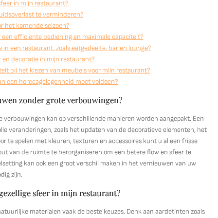
sfeer in mijn restaurant?
luidsoverlast te verminderen?
oor het komende seizoen?
r een efficiënte bediening en maximale capaciteit?
s in een restaurant, zoals eetgedeelte, bar en lounge?
 en decoratie in mijn restaurant?
teit bij het kiezen van meubels voor mijn restaurant?
ur van een horecagelegenheid moet voldoen?
ieuwen zonder grote verbouwingen?
ote verbouwingen kan op verschillende manieren worden aangepakt. Een
olle veranderingen, zoals het updaten van de decoratieve elementen, het
r te spelen met kleuren, texturen en accessoires kunt u al een frisse
out van de ruimte te herorganiseren om een betere flow en sfeer te
lsetting kan ook een groot verschil maken in het vernieuwen van uw
ig zijn.
ezellige sfeer in mijn restaurant?
natuurlijke materialen vaak de beste keuzes. Denk aan aardetinten zoals