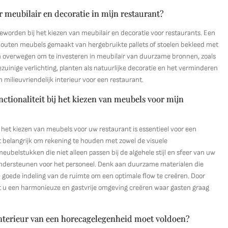
r meubilair en decoratie in mijn restaurant?
geworden bij het kiezen van meubilair en decoratie voor restaurants. Een
s houten meubels gemaakt van hergebruikte pallets of stoelen bekleed met
n overwegen om te investeren in meubilair van duurzame bronnen, zoals
uinige verlichting, planten als natuurlijke decoratie en het verminderen
lieuvriendelijk interieur voor een restaurant.
nctionaliteit bij het kiezen van meubels voor mijn
j het kiezen van meubels voor uw restaurant is essentieel voor een
et belangrijk om rekening te houden met zowel de visuele
eubelstukken die niet alleen passen bij de algehele stijl en sfeer van uw
 ondersteunen voor het personeel. Denk aan duurzame materialen die
n goede indeling van de ruimte om een optimale flow te creëren. Door
unt u een harmonieuze en gastvrije omgeving creëren waar gasten graag
t interieur van een horecagelegenheid moet voldoen?