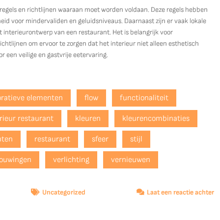
e regels en richtlijnen waaraan moet worden voldaan. Deze regels hebben
heid voor mindervaliden en geluidsniveaus. Daarnaast zijn er vaak lokale
t interieurontwerp van een restaurant. Het is belangrijk voor
chtlijnen om ervoor te zorgen dat het interieur niet alleen esthetisch
or een veilige en gastvrije eetervaring.
ratieve elementen
flow
functionaliteit
rieur restaurant
kleuren
kleurencombinaties
nten
restaurant
sfeer
stijl
ouwingen
verlichting
vernieuwen
o
Uncategorized
Laat een reactie achter
T
In