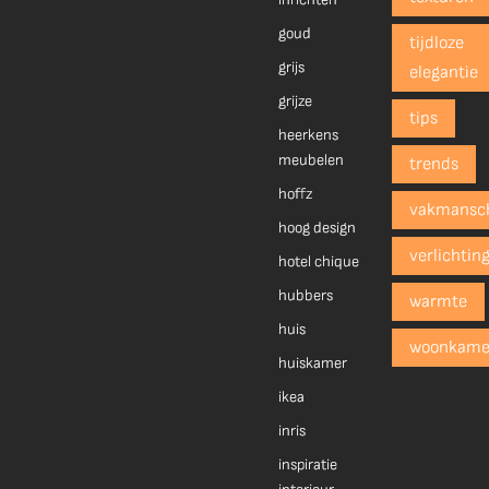
goud
tijdloze
grijs
elegantie
grijze
tips
heerkens
meubelen
trends
hoffz
vakmansc
hoog design
verlichtin
hotel chique
hubbers
warmte
huis
woonkame
huiskamer
ikea
inris
inspiratie