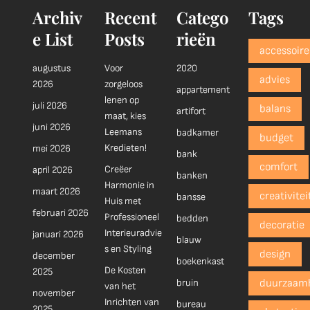
Archiv
Recent
Catego
Tags
e List
Posts
rieën
accessoire
augustus
Voor
2020
advies
2026
zorgeloos
appartement
lenen op
juli 2026
balans
artifort
maat, kies
juni 2026
Leemans
badkamer
budget
Kredieten!
mei 2026
bank
comfort
Creëer
april 2026
banken
Harmonie in
maart 2026
creativitei
bansse
Huis met
februari 2026
Professioneel
bedden
decoratie
Interieuradvie
januari 2026
blauw
s en Styling
design
december
boekenkast
De Kosten
2025
bruin
duurzaam
van het
november
Inrichten van
bureau
2025