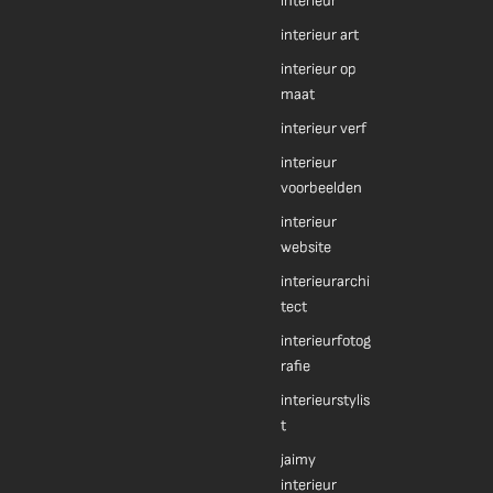
interieur
interieur art
interieur op
maat
interieur verf
interieur
voorbeelden
interieur
website
interieurarchi
tect
interieurfotog
rafie
interieurstylis
t
jaimy
interieur