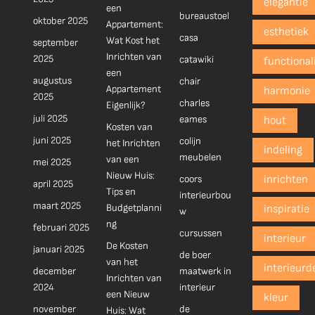
elegantie
een
bureaustoel
oktober 2025
Appartement:
esthetiek
casa
Wat Kost het
september
Inrichten van
2025
catawiki
functionali
een
augustus
chair
Appartement
harmonie
2025
charles
Eigenlijk?
juli 2025
eames
hout
Kosten van
juni 2025
colijn
het Inrichten
indeling
meubelen
van een
mei 2025
Nieuw Huis:
coors
inrichten
april 2025
Tips en
interieurbou
maart 2025
Budgetplanni
inspiratie
w
ng
februari 2025
cursussen
interieur
De Kosten
januari 2025
de boer
van het
interieurd
december
maatwerk in
Inrichten van
2024
interieur
een Nieuw
kleur
november
de
Huis: Wat