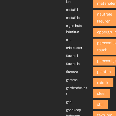
len
materiale
eettafel
neutrale
eettafels
kleuren
eigen huis
interieur
opbergrui
elle
persoonlij
eric kuster
touch
fauteuil
persoonlij
fauteuils
planten
flamant
gamma
ruimte
garderobekas
sfeer
t
geel
stijl
goedkoop
texturen
inrichten