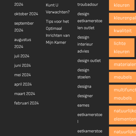
2024
troubadour
Kunt U
kleuren
Verwachten?
oktober 2024
design
kleurenpal
eetkamerstoe
Tips voor het
september
len outlet
Optimaal
2024
kwaliteit
Inrichten van
design
augustus
Mijn Kamer
lichte
interieur
2024
advies
kleuren
juli 2024
design outlet
materiale
juni 2024
design
mei 2024
stoelen
meubels
april 2024
designa
multifunct
maart 2024
designer
meubels
februari 2024
eames
natuurlijk
eetkamerstoe
elemente
l
eetkamerstoe
natuurlijk