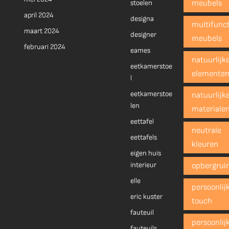
stoelen
meubels
april 2024
designa
multifunct
maart 2024
designer
meubels
februari 2024
eames
natuurlijk
eetkamerstoe
elemente
l
eetkamerstoe
natuurlijk
len
materiale
eettafel
neutrale
eettafels
kleuren
eigen huis
interieur
opbergrui
elle
persoonlij
eric kuster
touch
fauteuil
persoonlij
fauteuils