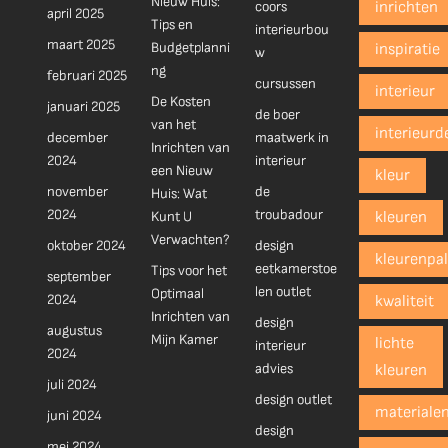
Nieuw Huis:
coors
inrichten
april 2025
Tips en
interieurbou
maart 2025
Budgetplanni
inspiratie
w
ng
februari 2025
cursussen
interieur
De Kosten
januari 2025
de boer
van het
interieurd
december
maatwerk in
Inrichten van
2024
interieur
een Nieuw
kleur
november
de
Huis: Wat
2024
troubadour
Kunt U
kleuren
Verwachten?
oktober 2024
design
kleurenpal
eetkamerstoe
Tips voor het
september
len outlet
Optimaal
2024
kwaliteit
Inrichten van
design
augustus
Mijn Kamer
lichte
interieur
2024
advies
kleuren
juli 2024
design outlet
materiale
juni 2024
design
mei 2024