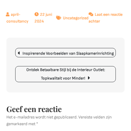
22 juni
Laat een reactie
Uncategorized
op
2024
achter
Creëer
de
Perfecte
Berichtnavigatie
Sfeer
Inspirerende Voorbeelden van Slaapkamerinrichting
met
Interieurverlichti
Ontdek Betaalbare Stijl bij de Interieur Outlet:
Topkwaliteit voor Minder!
Geef een reactie
Het e-mailadres wordt niet gepubliceerd.
Vereiste velden zijn
gemarkeerd met
*