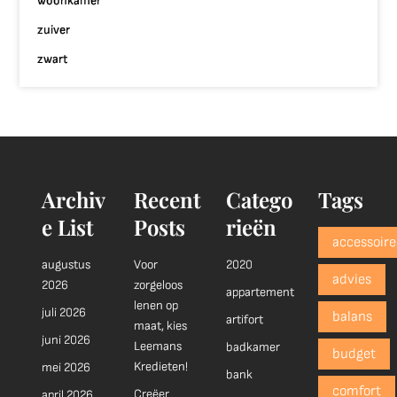
woonkamer
zuiver
zwart
Archiv
Recent
Catego
Tags
e List
Posts
rieën
accessoire
augustus
Voor
2020
advies
2026
zorgeloos
appartement
lenen op
juli 2026
balans
artifort
maat, kies
juni 2026
Leemans
badkamer
budget
Kredieten!
mei 2026
bank
comfort
Creëer
april 2026