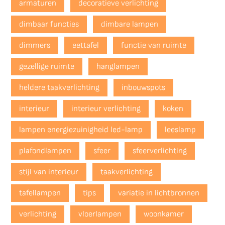
armaturen
decoratieve verlichting
dimbaar functies
dimbare lampen
dimmers
eettafel
functie van ruimte
gezellige ruimte
hanglampen
heldere taakverlichting
inbouwspots
interieur
interieur verlichting
koken
lampen energiezuinigheid led-lamp
leeslamp
plafondlampen
sfeer
sfeerverlichting
stijl van interieur
taakverlichting
tafellampen
tips
variatie in lichtbronnen
verlichting
vloerlampen
woonkamer