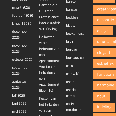
banken
Harmonie in
maart 2026
creativitei
bansse
Huis met
februari 2026
Professioneel
bedden
decoratie
Interieuradvie
januari 2026
blauw
s en Styling
design
december
boekenkast
De Kosten
2025
bruin
duurzaam
van het
november
Inrichten van
bureau
2025
elegantie
een
bureaustoel
oktober 2025
Appartement:
esthetiek
casa
Wat Kost het
september
Inrichten van
2025
catawiki
functionali
een
augustus
chair
Appartement
harmonie
2025
charles
Eigenlijk?
juli 2025
eames
hout
Kosten van
juni 2025
colijn
het Inrichten
indeling
meubelen
van een
mei 2025