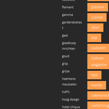
planten
flamant
gamma
ruimte
garderobekas
sfeer
t
geel
stijl
goedkoop
texturen
inrichten
goud
tijdloze
grijs
elegantie
grijze
tips
heerkens
meubelen
trends
hoffz
vakmansc
hoog design
verlichtin
hotel chique