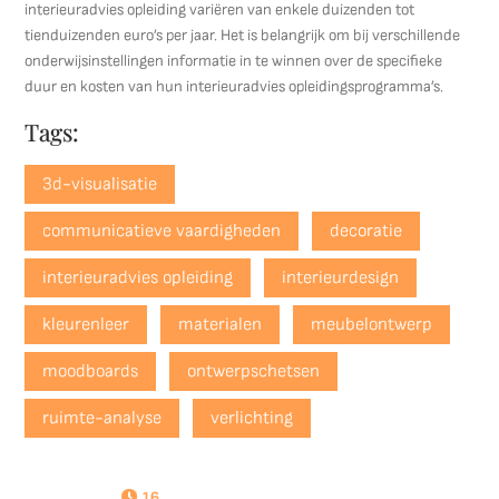
interieuradvies opleiding variëren van enkele duizenden tot
tienduizenden euro’s per jaar. Het is belangrijk om bij verschillende
onderwijsinstellingen informatie in te winnen over de specifieke
duur en kosten van hun interieuradvies opleidingsprogramma’s.
Tags:
3d-visualisatie
communicatieve vaardigheden
decoratie
interieuradvies opleiding
interieurdesign
kleurenleer
materialen
meubelontwerp
moodboards
ontwerpschetsen
ruimte-analyse
verlichting
16