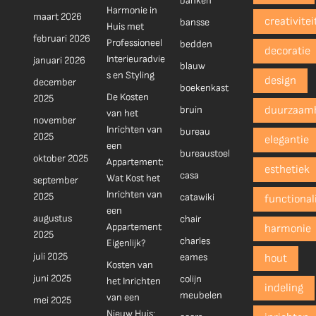
banken
Harmonie in
maart 2026
creativitei
bansse
Huis met
februari 2026
Professioneel
bedden
decoratie
Interieuradvie
januari 2026
blauw
s en Styling
design
december
boekenkast
De Kosten
2025
bruin
duurzaam
van het
november
Inrichten van
bureau
2025
elegantie
een
bureaustoel
oktober 2025
Appartement:
esthetiek
casa
Wat Kost het
september
Inrichten van
2025
catawiki
functionali
een
augustus
chair
Appartement
harmonie
2025
charles
Eigenlijk?
juli 2025
eames
hout
Kosten van
juni 2025
colijn
het Inrichten
indeling
meubelen
van een
mei 2025
Nieuw Huis: