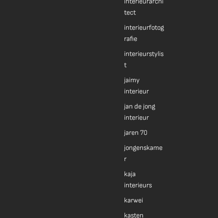
interieurarchi
tect
interieurfotog
rafie
interieurstylis
t
jaimy
interieur
jan de jong
interieur
jaren 70
jongenskame
r
kaja
interieurs
karwei
kasten