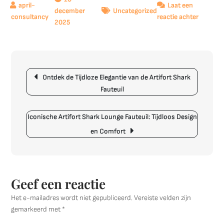
Laat een
december
Uncategorized
op
reactie achter
2025
Ontdek
de
Meerwaa
van
Berichtnavigatie
een
Ontdek de Tijdloze Elegantie van de Artifort Shark
Interieu
Fauteuil
Opleidin
voor
Iconische Artifort Shark Lounge Fauteuil: Tijdloos Design
Jouw
Toekom
en Comfort
in
Design
Geef een reactie
Het e-mailadres wordt niet gepubliceerd.
Vereiste velden zijn
gemarkeerd met
*