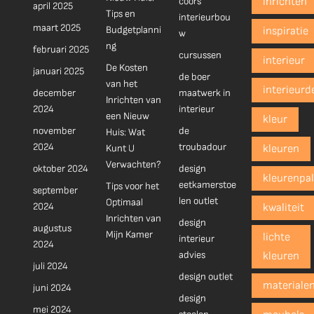
coors
inrichten
april 2025
Tips en
interieurbou
maart 2025
Budgetplanni
inspiratie
w
ng
februari 2025
cursussen
interieur
De Kosten
januari 2025
de boer
van het
interieurd
december
maatwerk in
Inrichten van
2024
interieur
een Nieuw
kleur
november
de
Huis: Wat
2024
troubadour
Kunt U
kleuren
Verwachten?
oktober 2024
design
kleurenpal
eetkamerstoe
Tips voor het
september
len outlet
Optimaal
2024
kwaliteit
Inrichten van
design
augustus
Mijn Kamer
lichte
interieur
2024
advies
kleuren
juli 2024
design outlet
materiale
juni 2024
design
mei 2024