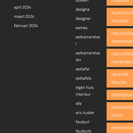
stoelen
meubels
april 2024
designa
multifunct
maart 2024
designer
meubels
februari 2024
eames
natuurlijk
eetkamerstoe
elemente
l
eetkamerstoe
natuurlijk
len
materiale
eettafel
neutrale
eettafels
kleuren
eigen huis
interieur
opbergrui
elle
persoonlij
eric kuster
touch
fauteuil
persoonlij
fauteuils