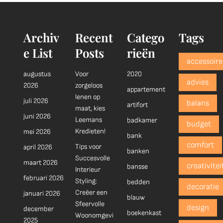
Archiv
Recent
Catego
Tags
e List
Posts
rieën
accessoire
augustus
Voor
2020
advies
2026
zorgeloos
appartement
lenen op
juli 2026
balans
artifort
maat, kies
juni 2026
Leemans
badkamer
budget
Kredieten!
mei 2026
bank
comfort
Tips voor
april 2026
banken
Succesvolle
maart 2026
creativitei
bansse
Interieur
februari 2026
Styling:
bedden
decoratie
Creëer een
januari 2026
blauw
Sfeervolle
design
december
boekenkast
Woonomgevi
2025