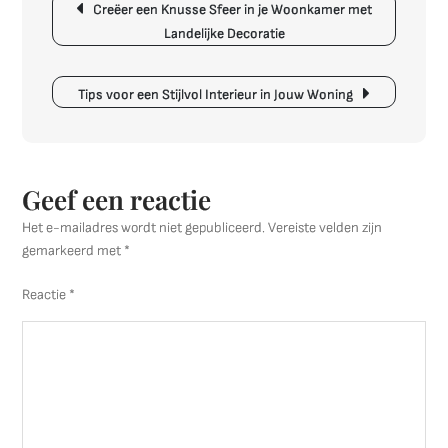
Creëer een Knusse Sfeer in je Woonkamer met
Ervaren
Landelijke Decoratie
Interieurdesigner
bij
het
Tips voor een Stijlvol Interieur in Jouw Woning
Creëren
van
Jouw
Droominterieur
Geef een reactie
Het e-mailadres wordt niet gepubliceerd.
Vereiste velden zijn
gemarkeerd met
*
Reactie
*