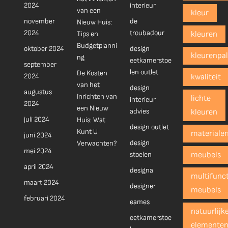
2024
interieur
van een
kleur
november
de
Nieuw Huis:
2024
troubadour
Tips en
kleuren
Budgetplanni
oktober 2024
design
kleurenpal
ng
eetkamerstoe
september
len outlet
De Kosten
2024
kwaliteit
van het
design
augustus
Inrichten van
lichte
interieur
2024
een Nieuw
advies
kleuren
juli 2024
Huis: Wat
design outlet
Kunt U
materiale
juni 2024
design
Verwachten?
mei 2024
stoelen
meubels
april 2024
designa
multifunct
maart 2024
designer
meubels
februari 2024
eames
natuurlijk
eetkamerstoe
elemente