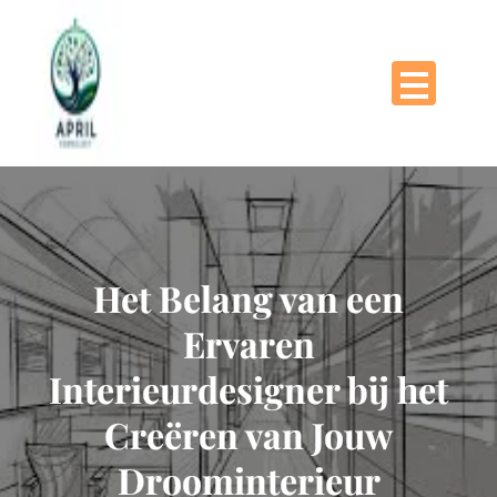
Naar
de
inhoud
gaan
Het Belang van een
Ervaren
Interieurdesigner bij het
Creëren van Jouw
Droominterieur