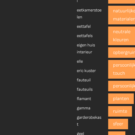
l
eetkamerstoe
natuurlijk
len
materiale
eettafel
neutrale
eettafels
kleuren
eigen huis
interieur
opbergrui
elle
persoonlij
eric kuster
touch
fauteuil
persoonlij
fauteuils
planten
flamant
gamma
ruimte
garderobekas
sfeer
t
geel