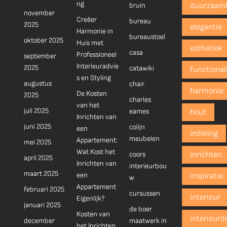
ng
bruin
duurzaam
november
Creëer
bureau
2025
elegantie
Harmonie in
bureaustoel
oktober 2025
Huis met
esthetiek
casa
Professioneel
september
Interieuradvie
2025
catawiki
functionali
s en Styling
augustus
chair
harmonie
De Kosten
2025
charles
van het
juli 2025
eames
hout
Inrichten van
juni 2025
colijn
een
indeling
meubelen
Appartement:
mei 2025
Wat Kost het
coors
inrichten
april 2025
Inrichten van
interieurbou
maart 2025
een
inspiratie
w
Appartement
februari 2025
cursussen
interieur
Eigenlijk?
januari 2025
de boer
Kosten van
interieurd
december
maatwerk in
het Inrichten