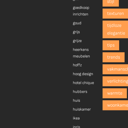
stijl
goedkoop
texturen
inrichten
goud
tijdloze
grijs
elegantie
grijze
tips
heerkens
meubelen
trends
hoffz
vakmansc
hoog design
verlichtin
hotel chique
hubbers
warmte
huis
woonkame
huiskamer
ikea
inris