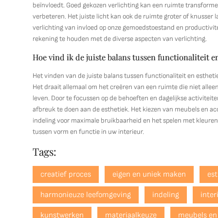
beïnvloedt. Goed gekozen verlichting kan een ruimte transform
verbeteren. Het juiste licht kan ook de ruimte groter of knusser l
verlichting van invloed op onze gemoedstoestand en productivitei
rekening te houden met de diverse aspecten van verlichting.
Hoe vind ik de juiste balans tussen functionaliteit e
Het vinden van de juiste balans tussen functionaliteit en esthet
Het draait allemaal om het creëren van een ruimte die niet alleen
leven. Door te focussen op de behoeften en dagelijkse activitei
afbreuk te doen aan de esthetiek. Het kiezen van meubels en acces
indeling voor maximale bruikbaarheid en het spelen met kleuren
tussen vorm en functie in uw interieur.
Tags:
creatief proces
eigen en uniek maken
est
harmonieuze leefomgeving
indeling
inte
kunstwerken
materiaalkeuze
meubels en 