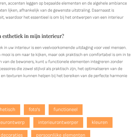
eren, accenten leggen op bepaalde elementen en de algehele ambiance
aten lijken, afhankelijk van de gewenste uitstraling. Daarnaast is
t, waardoor het essentieel is om bij het ontwerpen van een interieur
n esthetiek in mijn interieur?
iek in uw interieur is een veelvoorkomende uitdaging voor veel mensen.
 mooi is om naar te kijken, maar ook praktisch en comfortabel is om in te
ten van de bewoners, kunt u functionele elementen integreren zonder
soires die zowel stijlvol als praktisch zijn, het optimaliseren van de
 en texturen kunnen helpen bij het bereiken van de perfecte harmonie
hetisch
foto's
functioneel
rieurontwerp
interieurontwerper
kleuren
decoraties
persoonlijke elementen