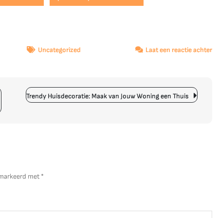
o
Uncategorized
Laat een reactie achter
D
K
v
In
Trendy Huisdecoratie: Maak van Jouw Woning een Thuis
C
J
D
gemarkeerd met
*