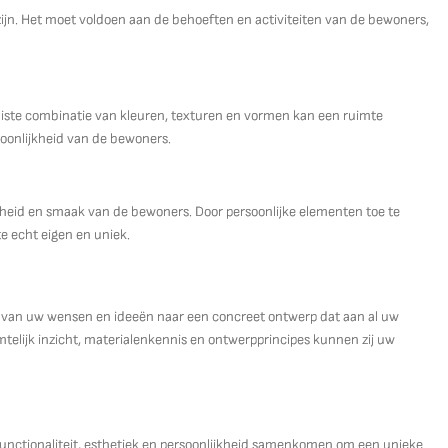
zijn. Het moet voldoen aan de behoeften en activiteiten van de bewoners,
 juiste combinatie van kleuren, texturen en vormen kan een ruimte
soonlijkheid van de bewoners.
jkheid en smaak van de bewoners. Door persoonlijke elementen toe te
e echt eigen en uniek.
en van uw wensen en ideeën naar een concreet ontwerp dat aan al uw
telijk inzicht, materialenkennis en ontwerpprincipes kunnen zij uw
 functionaliteit, esthetiek en persoonlijkheid samenkomen om een unieke