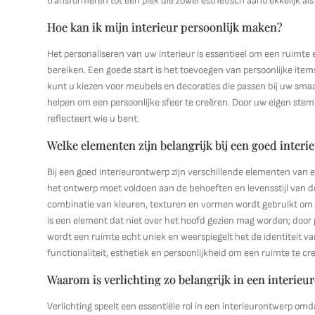
transformeren tot een plek die zowel esthetisch aantrekkelijk als
Hoe kan ik mijn interieur persoonlijk maken?
Het personaliseren van uw interieur is essentieel om een ruimte 
bereiken. Een goede start is het toevoegen van persoonlijke items
kunt u kiezen voor meubels en decoraties die passen bij uw smaak
helpen om een persoonlijke sfeer te creëren. Door uw eigen stem
reflecteert wie u bent.
Welke elementen zijn belangrijk bij een goed inter
Bij een goed interieurontwerp zijn verschillende elementen van ess
het ontwerp moet voldoen aan de behoeften en levensstijl van de 
combinatie van kleuren, texturen en vormen wordt gebruikt om e
is een element dat niet over het hoofd gezien mag worden; door p
wordt een ruimte echt uniek en weerspiegelt het de identiteit 
functionaliteit, esthetiek en persoonlijkheid om een ruimte te creë
Waarom is verlichting zo belangrijk in een interie
Verlichting speelt een essentiële rol in een interieurontwerp omda