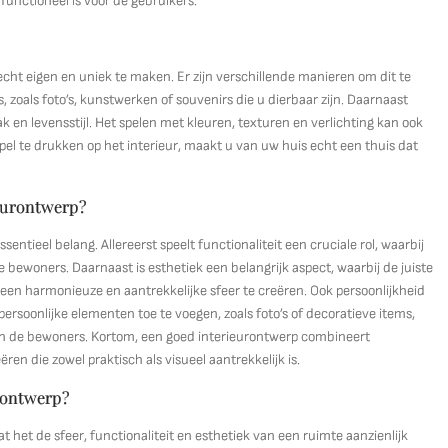
 functioneel is voor de gebruikers.
echt eigen en uniek te maken. Er zijn verschillende manieren om dit te
, zoals foto’s, kunstwerken of souvenirs die u dierbaar zijn. Daarnaast
 en levensstijl. Het spelen met kleuren, texturen en verlichting kan ook
pel te drukken op het interieur, maakt u van uw huis echt een thuis dat
ieurontwerp?
entieel belang. Allereerst speelt functionaliteit een cruciale rol, waarbij
bewoners. Daarnaast is esthetiek een belangrijk aspect, waarbij de juiste
en harmonieuze en aantrekkelijke sfeer te creëren. Ook persoonlijkheid
ersoonlijke elementen toe te voegen, zoals foto’s of decoratieve items,
van de bewoners. Kortom, een goed interieurontwerp combineert
ren die zowel praktisch als visueel aantrekkelijk is.
urontwerp?
t het de sfeer, functionaliteit en esthetiek van een ruimte aanzienlijk