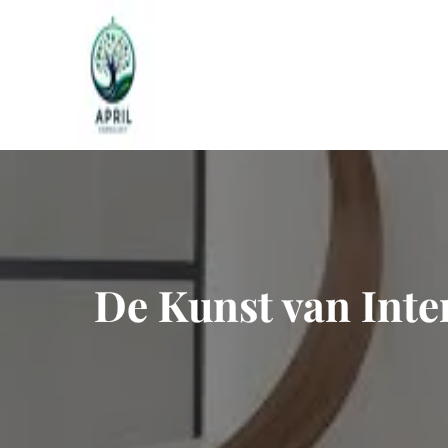
Naar
de
inhoud
gaan
De Kunst van Int