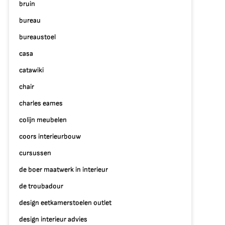
bruin
bureau
bureaustoel
p
casa
e
catawiki
unst
an
chair
terieurontwerp:
charles eames
reëer
colijn meubelen
ouw
roomruimte!
coors interieurbouw
cursussen
de boer maatwerk in interieur
de troubadour
design eetkamerstoelen outlet
design interieur advies