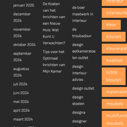
interieur
De Kosten
januari 2025
de boer
van het
interieurd
december
maatwerk in
Inrichten van
2024
interieur
een Nieuw
kleur
november
de
Huis: Wat
2024
troubadour
Kunt U
kleuren
Verwachten?
oktober 2024
design
kleurenpal
eetkamerstoe
Tips voor het
september
len outlet
Optimaal
2024
kwaliteit
Inrichten van
design
augustus
Mijn Kamer
lichte
interieur
2024
advies
kleuren
juli 2024
design outlet
materiale
juni 2024
design
mei 2024
stoelen
meubels
april 2024
designa
multifunct
maart 2024
designer
meubels