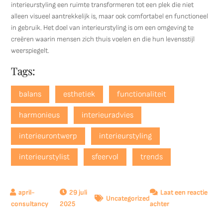
interieurstyling een ruimte transformeren tot een plek die niet
alleen visueel aantrekkelijk is, maar ook comfortabel en functioneel
in gebruik. Het doel van interieurstyling is om een omgeving te
creëren waarin mensen zich thuis voelen en die hun levensstijl
weerspiegelt.
Tags:
balans
esthetiek
functionaliteit
harmonieus
interieuradvies
interieurontwerp
interieurstyling
interieurstylist
sfeervol
trends
29 juli
Laat een reactie
Uncategorized
op
2025
achter
Ontdek