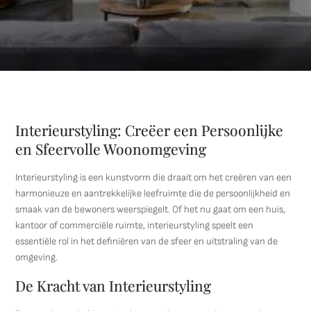
Interieurstyling: Creëer een Persoonlijke
en Sfeervolle Woonomgeving
Interieurstyling is een kunstvorm die draait om het creëren van een
harmonieuze en aantrekkelijke leefruimte die de persoonlijkheid en
smaak van de bewoners weerspiegelt. Of het nu gaat om een huis,
kantoor of commerciële ruimte, interieurstyling speelt een
essentiële rol in het definiëren van de sfeer en uitstraling van de
omgeving.
De Kracht van Interieurstyling