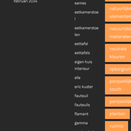
februari 2024
eames
natuurlijk
eetkamerstoe
elemente
l
eetkamerstoe
natuurlijk
len
materiale
eettafel
neutrale
eettafels
kleuren
eigen huis
interieur
opbergrui
elle
persoonlij
eric kuster
touch
fauteuil
persoonlij
fauteuils
planten
flamant
gamma
ruimte