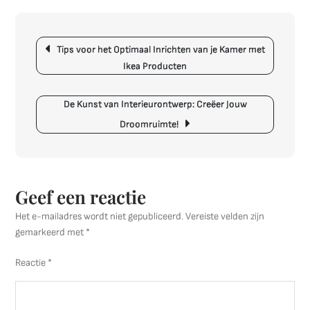
de
Kunst
Berichtnavigatie
van
Tips voor het Optimaal Inrichten van je Kamer met
Interieurstyling:
Ikea Producten
Creëer
een
Sfeervolle
De Kunst van Interieurontwerp: Creëer Jouw
Woonomgeving
Droomruimte!
Geef een reactie
Het e-mailadres wordt niet gepubliceerd.
Vereiste velden zijn
gemarkeerd met
*
Reactie
*