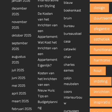
Interieuradvie
januari 2026
blauw
s en Styling
design
december
boekenkast
De Kosten
2025
bruin
duurzaam
van het
november
Inrichten van
bureau
2025
elegantie
een
bureaustoel
oktober 2025
Appartement:
esthetiek
casa
Wat Kost het
september
Inrichten van
2025
catawiki
functionali
een
augustus
chair
Appartement
harmonie
2025
charles
Eigenlijk?
juli 2025
eames
hout
Kosten van
juni 2025
colijn
het Inrichten
indeling
meubelen
van een
mei 2025
Nieuw Huis:
coors
inrichten
april 2025
Tips en
interieurbou
maart 2025
Budgetplanni
inspiratie
w
ng
februari 2025
cursussen