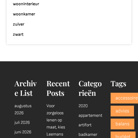
wooninterieur
woonkamer
zuiver
zwart
Archiv
Recent
Catego
Tags
e List
Posts
rieën
accessoire
augustus
Voor
2020
advies
2026
zorgeloos
appartement
lenen op
juli 2026
balans
artifort
maat, kies
juni 2026
Leemans
badkamer
budget