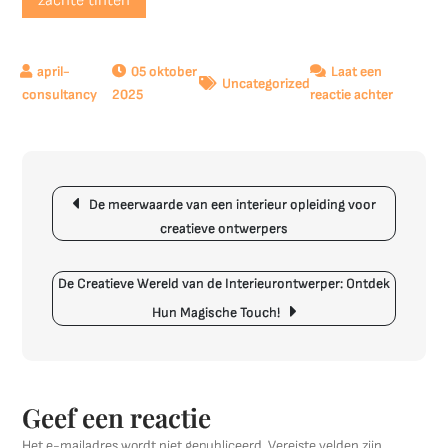
zachte tinten
05 oktober
Laat een
Uncategorized
op
2025
reactie achter
Tips
voor
het
Berichtnavigatie
Effectief
De meerwaarde van een interieur opleiding voor
Inrichten
creatieve ontwerpers
van
Jouw
Kamer
De Creatieve Wereld van de Interieurontwerper: Ontdek
Hun Magische Touch!
Geef een reactie
Het e-mailadres wordt niet gepubliceerd.
Vereiste velden zijn