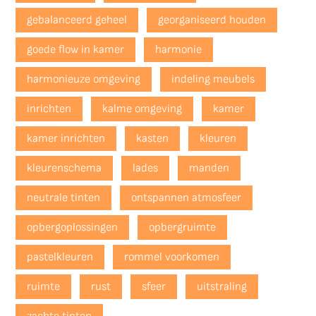
gebalanceerd geheel
georganiseerd houden
goede flow in kamer
harmonie
harmonieuze omgeving
indeling meubels
inrichten
kalme omgeving
kamer
kamer inrichten
kasten
kleuren
kleurenschema
lades
manden
neutrale tinten
ontspannen atmosfeer
opbergoplossingen
opbergruimte
pastelkleuren
rommel voorkomen
ruimte
rust
sfeer
uitstraling