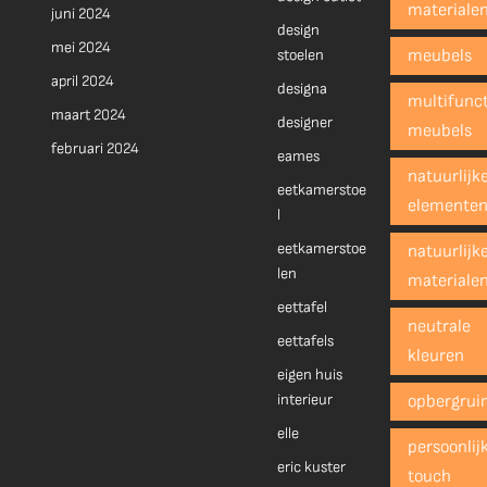
materiale
juni 2024
design
mei 2024
stoelen
meubels
april 2024
designa
multifunct
maart 2024
designer
meubels
februari 2024
eames
natuurlijk
eetkamerstoe
elemente
l
eetkamerstoe
natuurlijk
len
materiale
eettafel
neutrale
eettafels
kleuren
eigen huis
interieur
opbergrui
elle
persoonlij
eric kuster
touch