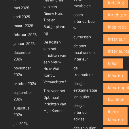
het Inrichten
indeling
meubelen
van een
mei 2025
Nieuw Huis:
coors
inrichten
april 2025
Tips en
interieurbou
maart 2025
Budgetplanni
inspiratie
w
ng
februari 2025
cursussen
interieur
De Kosten
januari 2025
de boer
van het
interieurd
december
maatwerk in
Inrichten van
2024
interieur
een Nieuw
kleur
november
de
Huis: Wat
2024
troubadour
Kunt U
kleuren
Verwachten?
oktober 2024
design
kleurenpal
eetkamerstoe
Tips voor het
september
len outlet
Optimaal
2024
kwaliteit
Inrichten van
design
augustus
Mijn Kamer
lichte
interieur
2024
advies
kleuren
juli 2024
design outlet