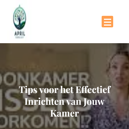
Naar
de
inhoud
gaan
Tips voor het Effectief
Inrichten van Jouw
Kamer