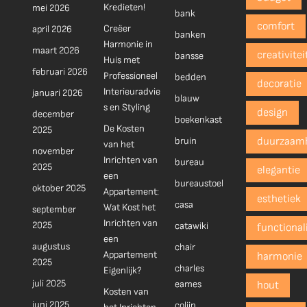
Kredieten!
mei 2026
bank
comfort
Creëer
april 2026
banken
Harmonie in
maart 2026
creativitei
bansse
Huis met
februari 2026
Professioneel
bedden
decoratie
Interieuradvie
januari 2026
blauw
s en Styling
design
december
boekenkast
De Kosten
2025
bruin
duurzaam
van het
november
Inrichten van
bureau
2025
elegantie
een
bureaustoel
oktober 2025
Appartement:
esthetiek
casa
Wat Kost het
september
Inrichten van
2025
catawiki
functionali
een
augustus
chair
Appartement
harmonie
2025
charles
Eigenlijk?
juli 2025
eames
hout
Kosten van
juni 2025
colijn