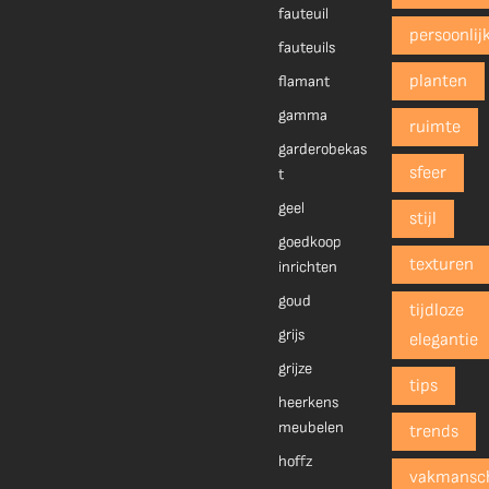
fauteuil
persoonlij
fauteuils
planten
flamant
gamma
ruimte
garderobekas
sfeer
t
geel
stijl
goedkoop
texturen
inrichten
goud
tijdloze
grijs
elegantie
grijze
tips
heerkens
meubelen
trends
hoffz
vakmansc