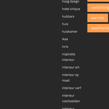
hoog design
verlichtin
hotel chique
hubbers
warmte
huis
woonkame
huiskamer
ikea
inris
inspiratie
interieur
interieur art
interieur op
maat
interieur verf
interieur
voorbeelden
interieur