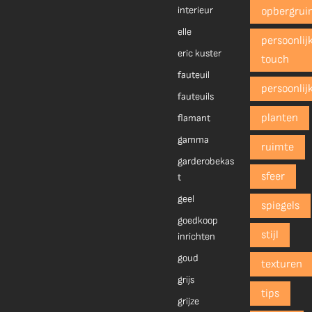
interieur
opbergrui
elle
persoonlij
eric kuster
touch
fauteuil
persoonlij
fauteuils
planten
flamant
gamma
ruimte
garderobekas
sfeer
t
geel
spiegels
goedkoop
stijl
inrichten
goud
texturen
grijs
tips
grijze