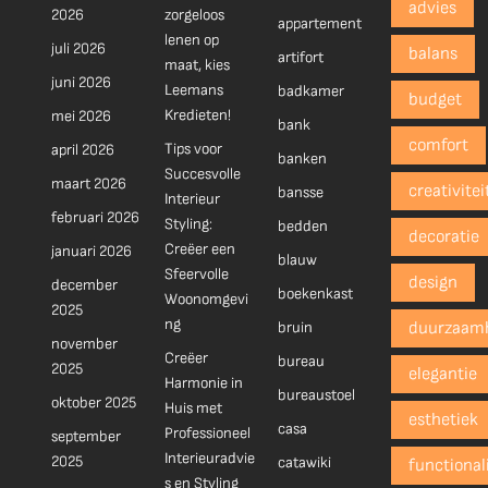
advies
2026
zorgeloos
appartement
lenen op
juli 2026
balans
artifort
maat, kies
juni 2026
Leemans
badkamer
budget
Kredieten!
mei 2026
bank
comfort
Tips voor
april 2026
banken
Succesvolle
maart 2026
creativitei
bansse
Interieur
februari 2026
Styling:
bedden
decoratie
Creëer een
januari 2026
blauw
Sfeervolle
design
december
boekenkast
Woonomgevi
2025
ng
bruin
duurzaam
november
Creëer
bureau
2025
elegantie
Harmonie in
bureaustoel
oktober 2025
Huis met
esthetiek
casa
Professioneel
september
Interieuradvie
2025
catawiki
functionali
s en Styling