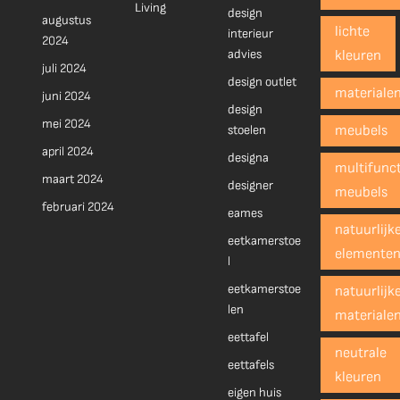
Living
design
augustus
lichte
interieur
2024
advies
kleuren
juli 2024
design outlet
materiale
juni 2024
design
mei 2024
stoelen
meubels
april 2024
designa
multifunct
maart 2024
designer
meubels
februari 2024
eames
natuurlijk
eetkamerstoe
elemente
l
eetkamerstoe
natuurlijk
len
materiale
eettafel
neutrale
eettafels
kleuren
eigen huis