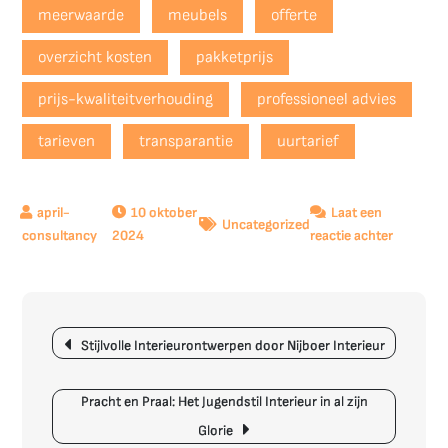
meerwaarde
meubels
offerte
overzicht kosten
pakketprijs
prijs-kwaliteitverhouding
professioneel advies
tarieven
transparantie
uurtarief
10 oktober
Laat een
Uncategorized
op
2024
reactie achter
De
Kosten
van
Berichtnavigatie
Interieur
Stijlvolle Interieurontwerpen door Nijboer Interieur
Wat
kunt
u
Pracht en Praal: Het Jugendstil Interieur in al zijn
verwach
Glorie