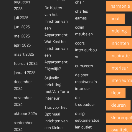
augustus
chair
harmonie
De Kosten
2025
charles
van het
juli 2025
eames
hout
Inrichten van
juni 2025
colijn
een
indeling
meubelen
Appartement:
mei 2025
Wat Kost het
coors
inrichten
april 2025
Inrichten van
interieurbou
maart 2025
een
inspiratie
w
Appartement
februari 2025
cursussen
interieur
Eigenlijk?
januari 2025
de boer
Stijlvolle
interieurd
december
maatwerk in
Inrichting
2024
interieur
met Van Torre
kleur
november
de
Interieur
2024
troubadour
kleuren
Tips voor het
oktober 2024
design
Optimaal
kleurenpal
eetkamerstoe
Inrichten van
september
len outlet
een Kleine
2024
kwaliteit