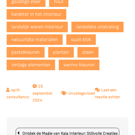
gezellige sfeer
hout
karakter in het interieur
landelijk wonen interieur
landelijke uitstraling
natuurlijke materialen
oude klok
pastelkleuren
planten
steen
vintage elementen
warme kleuren
25
Laat een
september
Uncategorized
op
reactie achter
2024
Creëer
Een
Sfeervol
Landelij
Berichtnavigatie
Wonen
Ontdek de Magie van Kaja Interieur: Stijlvolle Creaties