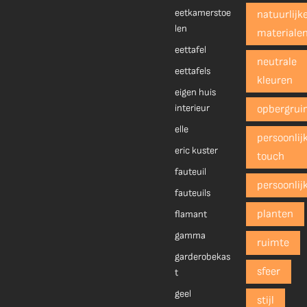
eetkamerstoe
natuurlijk
len
materiale
eettafel
neutrale
eettafels
kleuren
eigen huis
interieur
opbergrui
elle
persoonlij
eric kuster
touch
fauteuil
persoonlij
fauteuils
planten
flamant
gamma
ruimte
garderobekas
sfeer
t
geel
stijl