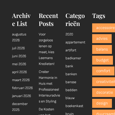
Archiv
Recent
Catego
Tags
e List
Posts
rieën
accessoire
augustus
Voor
2020
advies
2026
zorgeloos
appartement
lenen op
juli 2026
balans
artifort
maat, kies
juni 2026
Leemans
badkamer
budget
Kredieten!
mei 2026
bank
comfort
Creëer
april 2026
banken
Harmonie in
maart 2026
creativitei
bansse
Huis met
februari 2026
Professioneel
bedden
decoratie
Interieuradvie
januari 2026
blauw
s en Styling
design
december
boekenkast
De Kosten
2025
bruin
duurzaam