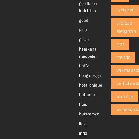
goedkoop
texturen
inrichten
goud
tijdloze
grijs
elegantie
grijze
tips
heerkens
meubelen
trends
hoffz
vakmansc
hoog design
verlichtin
hotel chique
hubbers
warmte
huis
woonkame
huiskamer
ikea
inris