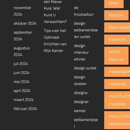
een Nieuw
kleur
november
de
Huis: Wat
2024
troubadour
Kunt U
kleuren
Verwachten?
oktober 2024
design
kleurenpal
eetkamerstoe
Tips voor het
september
len outlet
Optimaal
2024
kwaliteit
Inrichten van
design
augustus
Mijn Kamer
lichte
interieur
2024
advies
kleuren
juli 2024
design outlet
materiale
juni 2024
design
mei 2024
stoelen
meubels
april 2024
designa
multifunct
maart 2024
designer
meubels
februari 2024
eames
natuurlijk
eetkamerstoe
elemente
l