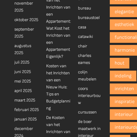
van het
november
Inrichten van
bureau
2025
elegantie
een
bureaustoel
oktober 2025
Appartement:
esthetiek
casa
Wat Kost het
september
Inrichten van
2025
catawiki
functionali
een
augustus
chair
Appartement
harmonie
2025
charles
Eigenlijk?
juli 2025
eames
hout
Kosten van
juni 2025
colijn
het Inrichten
indeling
meubelen
van een
mei 2025
Nieuw Huis:
coors
inrichten
april 2025
Tips en
interieurbou
maart 2025
Budgetplanni
inspiratie
w
ng
februari 2025
cursussen
interieur
De Kosten
januari 2025
de boer
van het
interieurd
december
maatwerk in
Inrichten van
2024
interieur