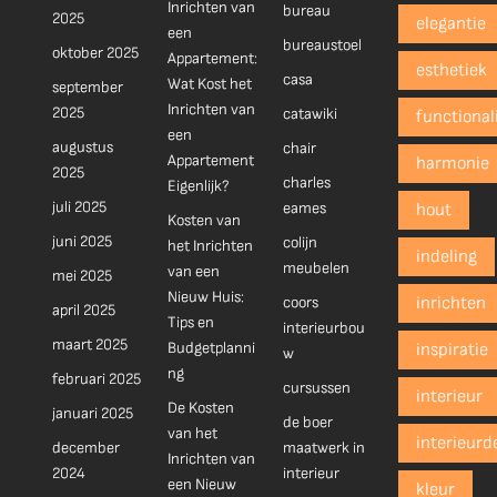
Inrichten van
bureau
2025
elegantie
een
bureaustoel
oktober 2025
Appartement:
esthetiek
casa
Wat Kost het
september
Inrichten van
2025
catawiki
functionali
een
augustus
chair
Appartement
harmonie
2025
charles
Eigenlijk?
juli 2025
eames
hout
Kosten van
juni 2025
colijn
het Inrichten
indeling
meubelen
van een
mei 2025
Nieuw Huis:
coors
inrichten
april 2025
Tips en
interieurbou
maart 2025
Budgetplanni
inspiratie
w
ng
februari 2025
cursussen
interieur
De Kosten
januari 2025
de boer
van het
interieurd
december
maatwerk in
Inrichten van
2024
interieur
een Nieuw
kleur