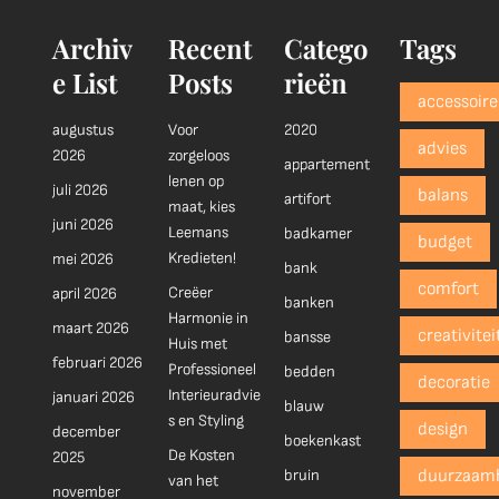
Archiv
Recent
Catego
Tags
e List
Posts
rieën
accessoire
augustus
Voor
2020
advies
2026
zorgeloos
appartement
lenen op
juli 2026
balans
artifort
maat, kies
juni 2026
Leemans
badkamer
budget
Kredieten!
mei 2026
bank
comfort
Creëer
april 2026
banken
Harmonie in
maart 2026
creativitei
bansse
Huis met
februari 2026
Professioneel
bedden
decoratie
Interieuradvie
januari 2026
blauw
s en Styling
design
december
boekenkast
De Kosten
2025
bruin
duurzaam
van het
november