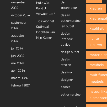
november
de
Huis: Wat
2024
troubadour
Kunt U
kleuren
Verwachten?
oktober 2024
design
kleurenpal
eetkamerstoe
Tips voor het
september
len outlet
Optimaal
2024
kwaliteit
Inrichten van
design
augustus
Mijn Kamer
lichte
interieur
2024
advies
kleuren
juli 2024
design outlet
materiale
juni 2024
design
mei 2024
stoelen
meubels
april 2024
designa
multifunct
maart 2024
designer
meubels
februari 2024
eames
natuurlijk
eetkamerstoe
elemente
l