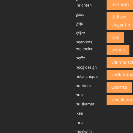
texturen
inrichten
goud
tijdloze
grijs
elegantie
grijze
tips
heerkens
meubelen
trends
hoffz
vakmansc
hoog design
verlichtin
hotel chique
hubbers
warmte
huis
woonkame
huiskamer
ikea
inris
inspiratie