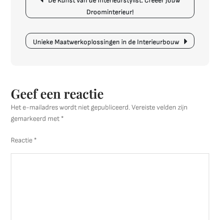
De Kunst van de Interieurstylist: Creëer Jouw
van
Droominterieur!
de
Landelijke
Woonstijl
Unieke Maatwerkoplossingen in de Interieurbouw
Geef een reactie
Het e-mailadres wordt niet gepubliceerd.
Vereiste velden zijn
gemarkeerd met
*
Reactie
*