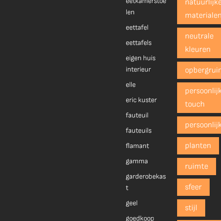
eetkamerstoe
natuurlijk
len
materiale
eettafel
neutrale
eettafels
kleuren
eigen huis
interieur
opbergrui
elle
persoonlij
eric kuster
touch
fauteuil
persoonlij
fauteuils
planten
flamant
gamma
ruimte
garderobekas
sfeer
t
geel
stijl
goedkoop