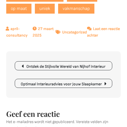
op maat
uniek
vakmanschap
27 maart
Laat een reactie
Uncategorized
op
2025
achter
Unieke
Maatwerk
Interieurbouw
Berichtnavigatie
Oplossingen
Ontdek de Stijlvolle Wereld van Nijhof Interieur
voor
uw
Woonruimte
Optimaal Interieuradvies voor Jouw Slaapkamer
Geef een reactie
Het e-mailadres wordt niet gepubliceerd.
Vereiste velden zijn