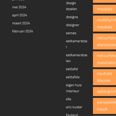
design
mei 2024
stoelen
meubels
april 2024
designa
multifunct
maart 2024
designer
meubels
februari 2024
eames
natuurlijk
eetkamerstoe
elemente
l
eetkamerstoe
natuurlijk
len
materiale
eettafel
neutrale
eettafels
kleuren
eigen huis
interieur
opbergrui
elle
persoonlij
eric kuster
touch
fauteuil