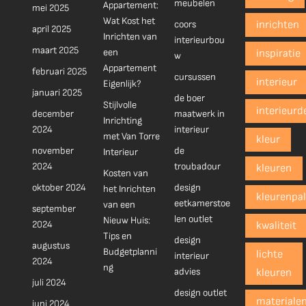
meubelen
Appartement:
mei 2025
Wat Kost het
coors
inrichten
april 2025
Inrichten van
interieurbou
maart 2025
een
inspiratie
w
Appartement
februari 2025
cursussen
interieur
Eigenlijk?
januari 2025
de boer
Stijlvolle
interieurd
december
maatwerk in
Inrichting
2024
interieur
met Van Torre
kleur
november
de
Interieur
2024
troubadour
kleuren
Kosten van
oktober 2024
design
het Inrichten
kleurenpal
eetkamerstoe
van een
september
len outlet
Nieuw Huis:
2024
kwaliteit
Tips en
design
augustus
Budgetplanni
lichte
interieur
2024
ng
advies
kleuren
juli 2024
design outlet
materiale
juni 2024