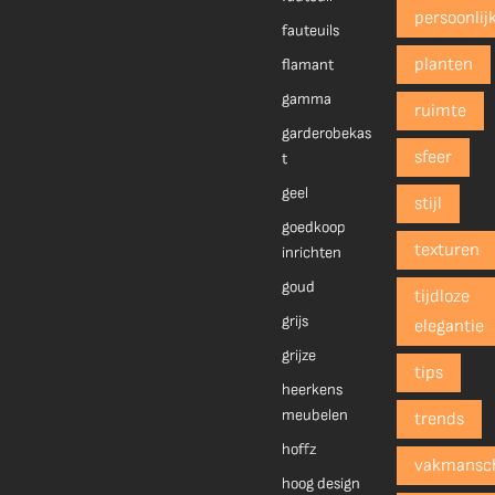
persoonlij
fauteuils
planten
flamant
gamma
ruimte
garderobekas
sfeer
t
geel
stijl
goedkoop
texturen
inrichten
goud
tijdloze
grijs
elegantie
grijze
tips
heerkens
meubelen
trends
hoffz
vakmansc
hoog design