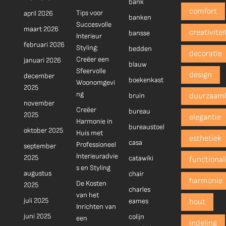
bank
comfort
Tips voor
april 2026
banken
Succesvolle
maart 2026
creativitei
bansse
Interieur
februari 2026
Styling:
bedden
decoratie
Creëer een
januari 2026
blauw
Sfeervolle
design
december
boekenkast
Woonomgevi
2025
ng
bruin
duurzaam
november
Creëer
bureau
2025
elegantie
Harmonie in
bureaustoel
oktober 2025
Huis met
esthetiek
casa
Professioneel
september
Interieuradvie
2025
catawiki
functionali
s en Styling
augustus
chair
harmonie
De Kosten
2025
charles
van het
juli 2025
eames
hout
Inrichten van
juni 2025
colijn
een
indeling