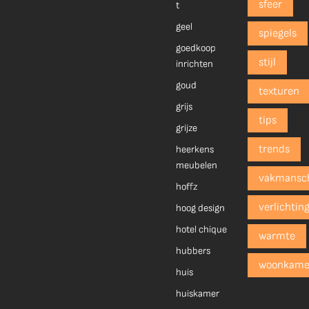
sfeer
t
geel
spiegels
goedkoop
stijl
inrichten
goud
texturen
grijs
tips
grijze
trends
heerkens
meubelen
vakmansc
hoffz
verlichtin
hoog design
hotel chique
warmte
hubbers
woonkame
huis
huiskamer