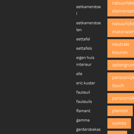
natuurlijk
eetkamerstoe
elemente
l
eetkamerstoe
natuurlijk
len
materiale
eettafel
neutrale
eettafels
kleuren
eigen huis
interieur
opbergrui
elle
persoonlij
eric kuster
touch
fauteuil
persoonlij
fauteuils
planten
flamant
gamma
ruimte
garderobekas