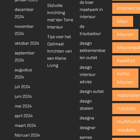
de boer
Stijlvolle
interieurd
december
maatwerk in
Inrichting
2024
interieur
met Van Torre
kleur
november
de
Interieur
2024
troubadour
kleuren
Tips voor het
oktober 2024
design
Optimaal
kleurenpal
eetkamerstoe
Inrichten van
september
len outlet
een Kleine
2024
kwaliteit
Living
design
augustus
lichte
interieur
2024
advies
kleuren
juli 2024
design outlet
materiale
juni 2024
design
mei 2024
stoelen
meubels
april 2024
designa
multifunct
maart 2024
designer
meubels
februari 2024
eames