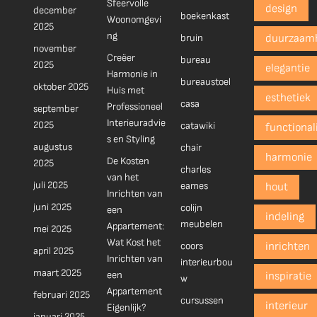
Sfeervolle
design
december
boekenkast
Woonomgevi
2025
ng
bruin
duurzaam
november
Creëer
bureau
2025
elegantie
Harmonie in
bureaustoel
oktober 2025
Huis met
esthetiek
casa
Professioneel
september
Interieuradvie
2025
catawiki
functionali
s en Styling
augustus
chair
harmonie
De Kosten
2025
charles
van het
juli 2025
eames
hout
Inrichten van
juni 2025
colijn
een
indeling
meubelen
Appartement:
mei 2025
Wat Kost het
coors
inrichten
april 2025
Inrichten van
interieurbou
maart 2025
een
inspiratie
w
Appartement
februari 2025
cursussen
interieur
Eigenlijk?
januari 2025