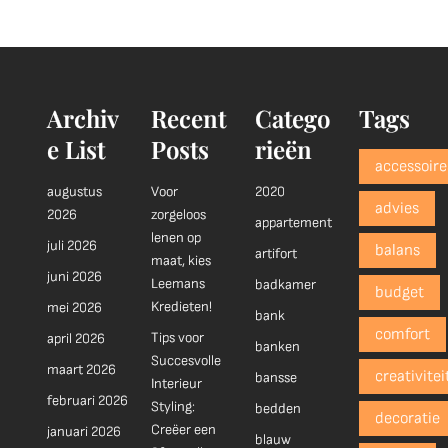
Archiv
Recent
Catego
Tags
e List
Posts
rieën
accessoire
augustus
Voor
2020
advies
2026
zorgeloos
appartement
lenen op
juli 2026
balans
artifort
maat, kies
juni 2026
Leemans
badkamer
budget
Kredieten!
mei 2026
bank
comfort
Tips voor
april 2026
banken
Succesvolle
maart 2026
creativitei
bansse
Interieur
februari 2026
Styling:
bedden
decoratie
Creëer een
januari 2026
blauw