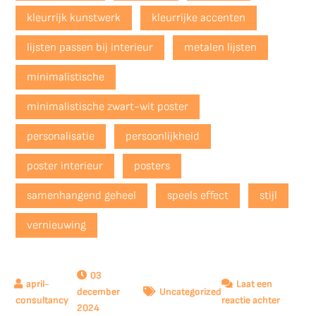
kleurrijk kunstwerk
kleurrijke accenten
lijsten passen bij interieur
metalen lijsten
minimalistische
minimalistische zwart-wit poster
personalisatie
persoonlijkheid
poster interieur
posters
samenhangend geheel
speels effect
stijl
vernieuwing
03
Laat een
december
Uncategorized
op
reactie achter
2024
De