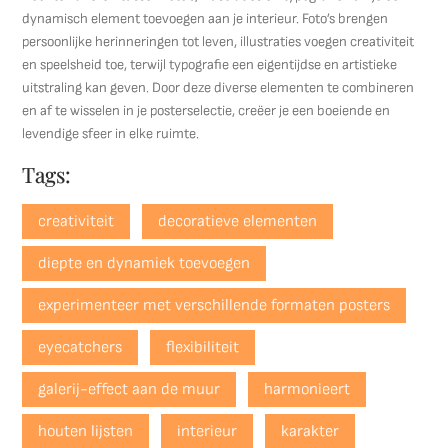
dynamisch element toevoegen aan je interieur. Foto’s brengen
persoonlijke herinneringen tot leven, illustraties voegen creativiteit
en speelsheid toe, terwijl typografie een eigentijdse en artistieke
uitstraling kan geven. Door deze diverse elementen te combineren
en af te wisselen in je posterselectie, creëer je een boeiende en
levendige sfeer in elke ruimte.
Tags:
creativiteit
decoratieve elementen
diepte en dynamiek toevoegen
experimenteer met verschillende formaten posters
eyecatchers
flexibiliteit
galerij-effect aan de muur
harmonieert
houten lijsten
interieur
karakter