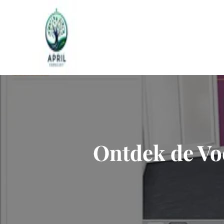
Naar
de
inhoud
gaan
Ontdek de Vo