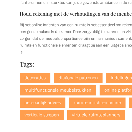
lichtbronnen en -sterktes kun je de gewenste ambiance in de rui
Houd rekening met de verhoudingen van de meubels
Bij het online inrichten van een ruimte is het essentieel om re
een goede balans in de kamer. Door zorgvuldig te plannen en vir
zorgen dat de meubels proportioneel zijn en harmonieus samen
ruimte en functionele elementen draagt bij aan een uitgebalance
is.
Tags:
decoraties
diagonale patronen
indelinge
multifunctionele meubelstukken
online platfo
persoonlijk advies
ruimte inrichten online
verticale strepen
virtuele ruimteplanners