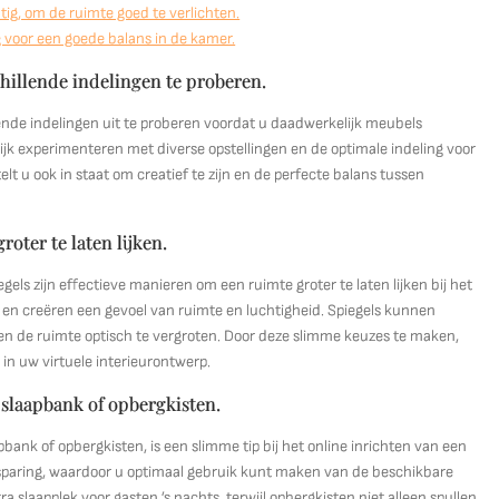
tig, om de ruimte goed te verlichten.
voor een goede balans in de kamer.
hillende indelingen te proberen.
ende indelingen uit te proberen voordat u daadwerkelijk meubels
ijk experimenteren met diverse opstellingen en de optimale indeling voor
elt u ook in staat om creatief te zijn en de perfecte balans tussen
oter te laten lijken.
gels zijn effectieve manieren om een ruimte groter te laten lijken bij het
ht en creëren een gevoel van ruimte en luchtigheid. Spiegels kunnen
n en de ruimte optisch te vergroten. Door deze slimme keuzes te maken,
in uw virtuele interieurontwerp.
slaapbank of opbergkisten.
ank of opbergkisten, is een slimme tip bij het online inrichten van een
sparing, waardoor u optimaal gebruik kunt maken van de beschikbare
a slaapplek voor gasten ’s nachts, terwijl opbergkisten niet alleen spullen