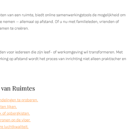
ten van een ruimte, biedt online samenwerkingstools de mogelijkheid om
te nemen – allemaal op afstand. Of u nu met familieleden, vrienden of
samen te creëren.
den voor iedereen die zijn leef- of werkomgeving wil transformeren. Met
rking op afstand wordt het proces van inrichting niet alleen praktischer en
n van Ruimtes
ndelingen te proberen.
ten lijken.
 of opbergkisten.
tronen op de vloer.
re luchtkwaliteit.