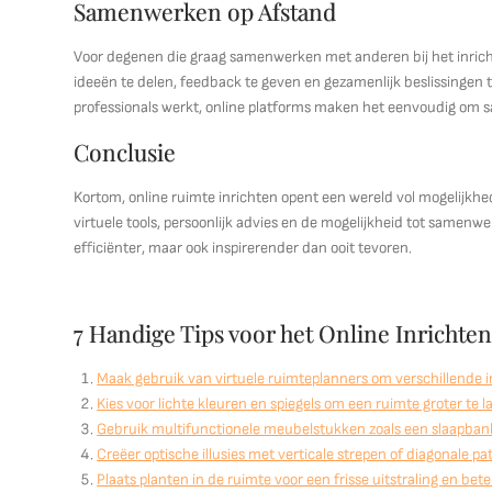
Samenwerken op Afstand
Voor degenen die graag samenwerken met anderen bij het inrich
ideeën te delen, feedback te geven en gezamenlijk beslissingen 
professionals werkt, online platforms maken het eenvoudig om 
Conclusie
Kortom, online ruimte inrichten opent een wereld vol mogelijkhe
virtuele tools, persoonlijk advies en de mogelijkheid tot samenwe
efficiënter, maar ook inspirerender dan ooit tevoren.
7 Handige Tips voor het Online Inrichte
Maak gebruik van virtuele ruimteplanners om verschillende i
Kies voor lichte kleuren en spiegels om een ruimte groter te la
Gebruik multifunctionele meubelstukken zoals een slaapbank
Creëer optische illusies met verticale strepen of diagonale pa
Plaats planten in de ruimte voor een frisse uitstraling en bete