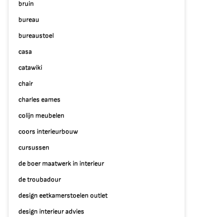
p
bruin
ntdek
bureau
e
bureaustoel
oordelen
an
casa
uimte
catawiki
richten
line
chair
charles eames
colijn meubelen
coors interieurbouw
cursussen
de boer maatwerk in interieur
de troubadour
design eetkamerstoelen outlet
design interieur advies