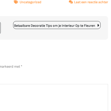
o
Uncategorized
Laat een reactie achter
O
d
V
v
Betaalbare Decoratie Tips om je Interieur Op te Fleuren
R
In
On
gemarkeerd met
*