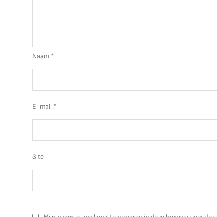
Naam
*
E-mail
*
Site
Mijn naam, e-mail en site bewaren in deze browser voor de v