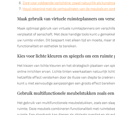
Zorg voor voldoende verlichting, zowel natuurlijk als kunstma
Houd rekening met de verhoudingen van de meubels en zorg 
Maak gebruik van virtuele ruimteplanners om versc
Maak optimaal gebruik van virtuele ruimteplanners om verschill
verplaatst of aanschaft. Met deze handige tools kunt u gemakkel
uw ruimte vinden. Dit bespaart niet alleen tijd en moeite, maar st
functionaliteit en esthetiek te bereiken.
Kies voor lichte kleuren en spiegels om een ruimte gr
Het kiezen van lichte kleuren en het strategisch plaatsen van spie
online inrichten ervan. Lichte tinten weerkaatsen natuurlijk lic
hetzelfde effect versterken door de illusie van diepte te creëre
kunt u met eenvoudige aanpassingen een groots effect bereiken 
Gebruik multifunctionele meubelstukken zoals een 
Het gebruik van multifunctionele meubelstukken, zoals een slaapb
ruimte. Deze meubels combineren functionaliteit met ruimtebe
ruimte. Een slaapbank kan dienen als zitplaats overdag en als extr