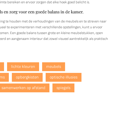
mte bereiken en ervoor zorgen dat elke hoek goed belicht is.
 en zorg voor een goede balans in de kamer.
kening te houden met de verhoudingen van de meubels en te streven naar
tueel te experimenteren met verschillende opstellingen, kunt u ervoor
komen. Een goede balans tussen grote en kleine meubelstukken, open
erd en aangenaam interieur dat zowel visueel aantrekkelijk als praktisch
n
lichte kleuren
meubels
rms
opbergkisten
optische illusies
samenwerken op afstand
spiegels