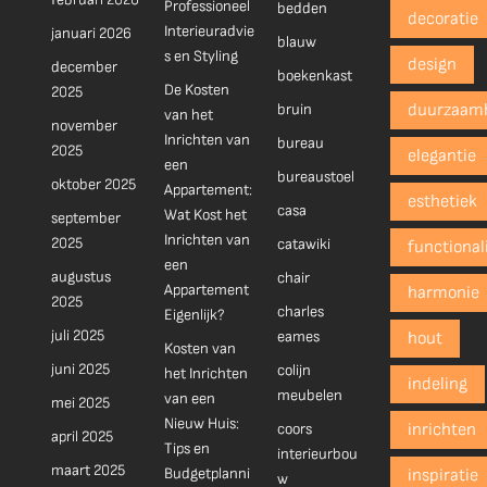
Professioneel
bedden
decoratie
Interieuradvie
januari 2026
blauw
s en Styling
design
december
boekenkast
De Kosten
2025
bruin
duurzaam
van het
november
Inrichten van
bureau
2025
elegantie
een
bureaustoel
oktober 2025
Appartement:
esthetiek
casa
Wat Kost het
september
Inrichten van
2025
catawiki
functionali
een
augustus
chair
Appartement
harmonie
2025
charles
Eigenlijk?
juli 2025
eames
hout
Kosten van
juni 2025
colijn
het Inrichten
indeling
meubelen
van een
mei 2025
Nieuw Huis:
coors
inrichten
april 2025
Tips en
interieurbou
maart 2025
Budgetplanni
inspiratie
w