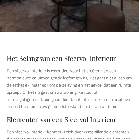
Het Belang van een Sfeervol Interieur
Een sfeervol interieur is essentieel voor het creëren van een
harmonieuze en uitnodigende leefomgeving. Het gaat niet alleen om
de esthetiek, maar ook om de beleving en het gevoel dat een ruimte
oproept. Of het nu gaat om uw woning, kantoor of
horecagelegenheid, een goed doordacht interieur kan een positieve
invloed hebben op uw gemoedstoestand en die van anderen.
Elementen van een Sfeervol Interieur
Een sfeervol interieur kenmerkt zich door verschillende elementen