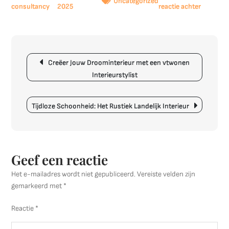
Uncategorized
op
2025
reactie achter
Creëer
een
Warm
Berichtnavigatie
en
Creëer Jouw Droominterieur met een vtwonen
Sfeervol
Interieurstylist
Interieur:
Tips
en
Tijdloze Schoonheid: Het Rustiek Landelijk Interieur
Inspirati
Geef een reactie
Het e-mailadres wordt niet gepubliceerd.
Vereiste velden zijn
gemarkeerd met
*
Reactie
*