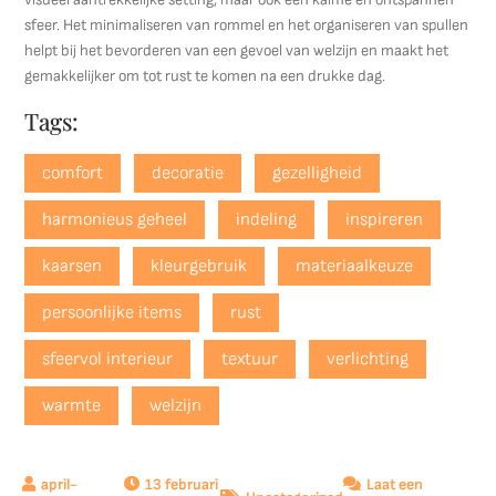
sfeer. Het minimaliseren van rommel en het organiseren van spullen
helpt bij het bevorderen van een gevoel van welzijn en maakt het
gemakkelijker om tot rust te komen na een drukke dag.
Tags:
comfort
decoratie
gezelligheid
harmonieus geheel
indeling
inspireren
kaarsen
kleurgebruik
materiaalkeuze
persoonlijke items
rust
sfeervol interieur
textuur
verlichting
warmte
welzijn
13 februari
Laat een