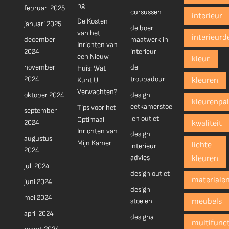
ng
februari 2025
cursussen
interieur
De Kosten
januari 2025
de boer
van het
interieurd
december
maatwerk in
Inrichten van
2024
interieur
een Nieuw
kleur
november
de
Huis: Wat
2024
troubadour
Kunt U
kleuren
Verwachten?
oktober 2024
design
kleurenpal
eetkamerstoe
Tips voor het
september
len outlet
Optimaal
2024
kwaliteit
Inrichten van
design
augustus
Mijn Kamer
lichte
interieur
2024
advies
kleuren
juli 2024
design outlet
materiale
juni 2024
design
mei 2024
stoelen
meubels
april 2024
designa
multifunct