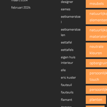
maart 2024
designer
meubels
februari 2024
eames
natuurlijk
eetkamerstoe
elemente
l
eetkamerstoe
natuurlijk
len
materiale
eettafel
neutrale
eettafels
kleuren
eigen huis
interieur
opbergrui
elle
persoonlij
eric kuster
touch
fauteuil
persoonlij
fauteuils
planten
flamant