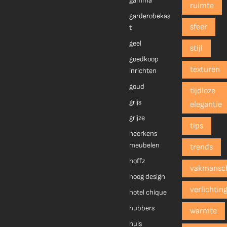
gamma
ruimte
garderobekas
sfeer
t
geel
stijl
goedkoop
texturen
inrichten
goud
tijdloze
grijs
elegantie
grijze
tips
heerkens
meubelen
trends
hoffz
vakmansc
hoog design
verlichtin
hotel chique
hubbers
warmte
huis