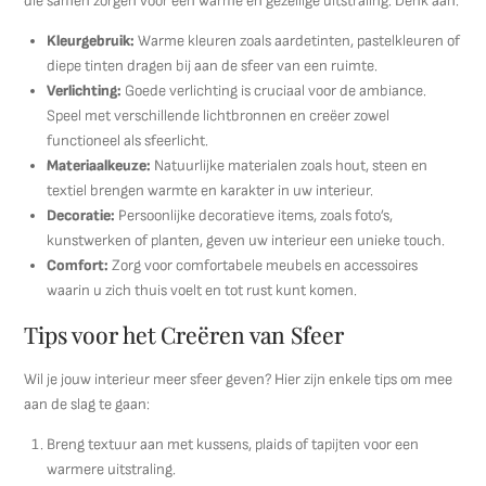
die samen zorgen voor een warme en gezellige uitstraling. Denk aan:
Kleurgebruik:
Warme kleuren zoals aardetinten, pastelkleuren of
diepe tinten dragen bij aan de sfeer van een ruimte.
Verlichting:
Goede verlichting is cruciaal voor de ambiance.
Speel met verschillende lichtbronnen en creëer zowel
functioneel als sfeerlicht.
Materiaalkeuze:
Natuurlijke materialen zoals hout, steen en
textiel brengen warmte en karakter in uw interieur.
Decoratie:
Persoonlijke decoratieve items, zoals foto’s,
kunstwerken of planten, geven uw interieur een unieke touch.
Comfort:
Zorg voor comfortabele meubels en accessoires
waarin u zich thuis voelt en tot rust kunt komen.
Tips voor het Creëren van Sfeer
Wil je jouw interieur meer sfeer geven? Hier zijn enkele tips om mee
aan de slag te gaan:
Breng textuur aan met kussens, plaids of tapijten voor een
warmere uitstraling.