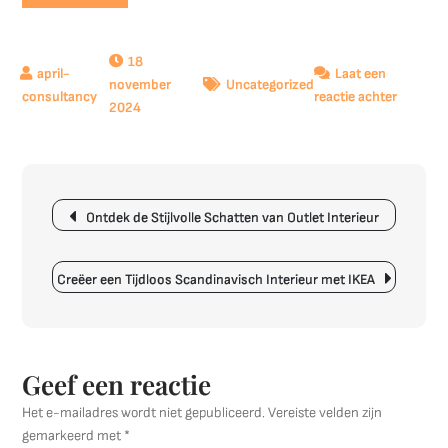
18
Laat een
november
Uncategorized
op
reactie achter
2024
Professi
Styling
Advies
voor
Berichtnavigatie
uw
Ontdek de Stijlvolle Schatten van Outlet Interieur
Interieur
Transfo
uw
Creëer een Tijdloos Scandinavisch Interieur met IKEA
Woonom
met
Stijl
Geef een reactie
Het e-mailadres wordt niet gepubliceerd.
Vereiste velden zijn
gemarkeerd met
*