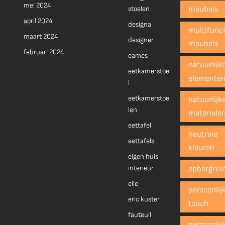
mei 2024
stoelen
meubels
april 2024
designa
multifunct
maart 2024
designer
meubels
februari 2024
eames
natuurlijk
eetkamerstoe
elemente
l
eetkamerstoe
natuurlijk
len
materiale
eettafel
neutrale
eettafels
kleuren
eigen huis
interieur
opbergrui
elle
persoonlij
eric kuster
touch
fauteuil
persoonlij