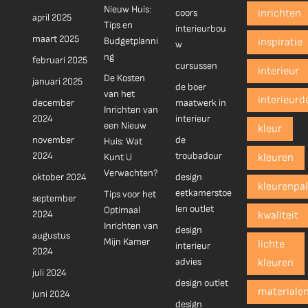
Nieuw Huis:
coors
inrichten
april 2025
Tips en
interieurbou
maart 2025
Budgetplanni
inspiratie
w
ng
februari 2025
cursussen
interieur
De Kosten
januari 2025
de boer
van het
interieurd
december
maatwerk in
Inrichten van
2024
interieur
een Nieuw
kleur
november
de
Huis: Wat
2024
troubadour
Kunt U
kleuren
Verwachten?
oktober 2024
design
kleurenpal
eetkamerstoe
Tips voor het
september
len outlet
Optimaal
2024
kwaliteit
Inrichten van
design
augustus
Mijn Kamer
lichte
interieur
2024
advies
kleuren
juli 2024
design outlet
materiale
juni 2024
design