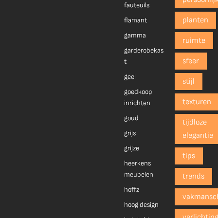
fauteuils
planten
flamant
gamma
ruimte
garderobekas
sfeer
t
geel
stijl
goedkoop
texturen
inrichten
goud
tijdloze
grijs
elegantie
grijze
tips
heerkens
meubelen
trends
hoffz
vakmansc
hoog design
verlichtin