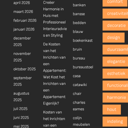
comfort
Creëer
april 2026
banken
Harmonie in
maart 2026
creativitei
bansse
Huis met
februari 2026
Professioneel
bedden
decoratie
Interieuradvie
januari 2026
blauw
s en Styling
design
december
boekenkast
De Kosten
2025
bruin
duurzaam
van het
november
Inrichten van
bureau
2025
elegantie
een
bureaustoel
oktober 2025
Appartement:
esthetiek
casa
Wat Kost het
september
Inrichten van
2025
catawiki
functionali
een
augustus
chair
Appartement
harmonie
2025
charles
Eigenlijk?
juli 2025
eames
hout
Kosten van
juni 2025
colijn
het Inrichten
indeling
meubelen
van een
mei 2025