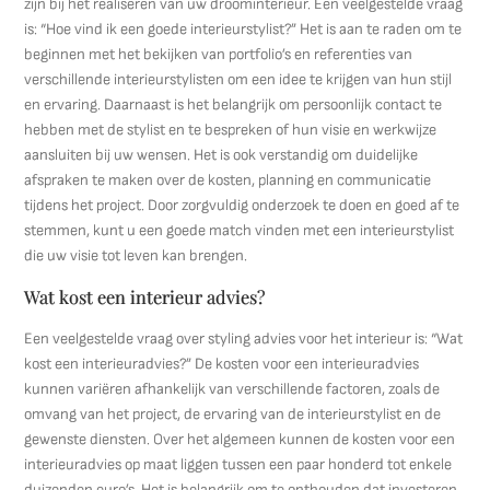
zijn bij het realiseren van uw droominterieur. Een veelgestelde vraag
is: “Hoe vind ik een goede interieurstylist?” Het is aan te raden om te
beginnen met het bekijken van portfolio’s en referenties van
verschillende interieurstylisten om een idee te krijgen van hun stijl
en ervaring. Daarnaast is het belangrijk om persoonlijk contact te
hebben met de stylist en te bespreken of hun visie en werkwijze
aansluiten bij uw wensen. Het is ook verstandig om duidelijke
afspraken te maken over de kosten, planning en communicatie
tijdens het project. Door zorgvuldig onderzoek te doen en goed af te
stemmen, kunt u een goede match vinden met een interieurstylist
die uw visie tot leven kan brengen.
Wat kost een interieur advies?
Een veelgestelde vraag over styling advies voor het interieur is: “Wat
kost een interieuradvies?” De kosten voor een interieuradvies
kunnen variëren afhankelijk van verschillende factoren, zoals de
omvang van het project, de ervaring van de interieurstylist en de
gewenste diensten. Over het algemeen kunnen de kosten voor een
interieuradvies op maat liggen tussen een paar honderd tot enkele
duizenden euro’s. Het is belangrijk om te onthouden dat investeren