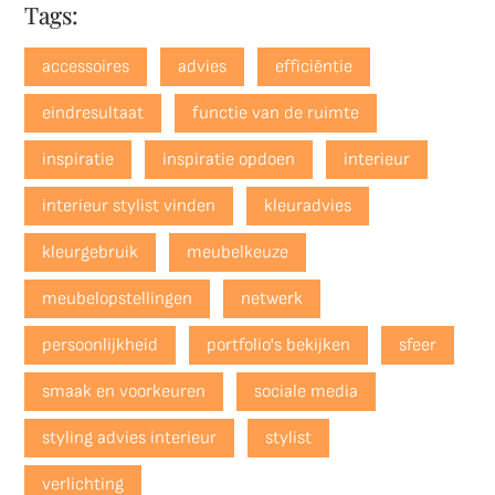
Tags:
accessoires
advies
efficiëntie
eindresultaat
functie van de ruimte
inspiratie
inspiratie opdoen
interieur
interieur stylist vinden
kleuradvies
kleurgebruik
meubelkeuze
meubelopstellingen
netwerk
persoonlijkheid
portfolio's bekijken
sfeer
smaak en voorkeuren
sociale media
styling advies interieur
stylist
verlichting