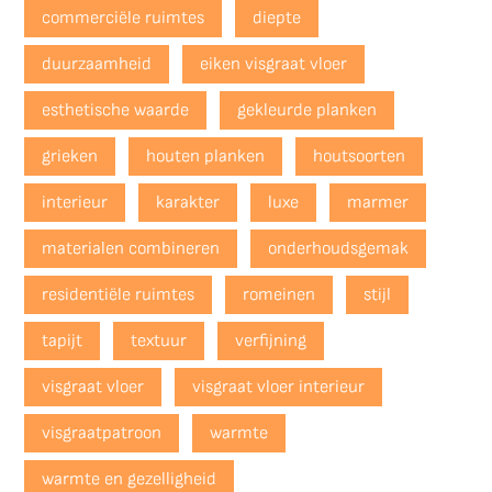
commerciële ruimtes
diepte
duurzaamheid
eiken visgraat vloer
esthetische waarde
gekleurde planken
grieken
houten planken
houtsoorten
interieur
karakter
luxe
marmer
materialen combineren
onderhoudsgemak
residentiële ruimtes
romeinen
stijl
tapijt
textuur
verfijning
visgraat vloer
visgraat vloer interieur
visgraatpatroon
warmte
warmte en gezelligheid