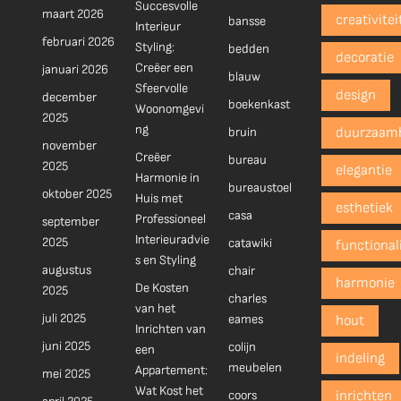
Succesvolle
maart 2026
creativitei
bansse
Interieur
februari 2026
Styling:
bedden
decoratie
Creëer een
januari 2026
blauw
Sfeervolle
design
december
boekenkast
Woonomgevi
2025
ng
bruin
duurzaam
november
Creëer
bureau
2025
elegantie
Harmonie in
bureaustoel
oktober 2025
Huis met
esthetiek
casa
Professioneel
september
Interieuradvie
2025
catawiki
functionali
s en Styling
augustus
chair
harmonie
De Kosten
2025
charles
van het
juli 2025
eames
hout
Inrichten van
juni 2025
colijn
een
indeling
meubelen
Appartement:
mei 2025
Wat Kost het
coors
inrichten