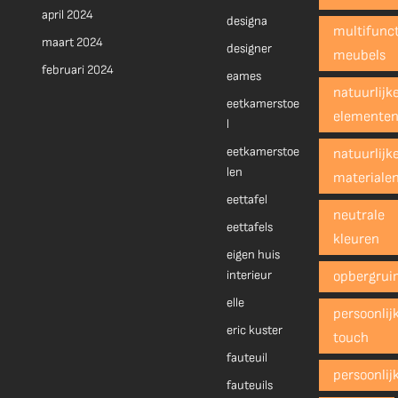
april 2024
designa
multifunct
maart 2024
designer
meubels
februari 2024
eames
natuurlijk
eetkamerstoe
elemente
l
eetkamerstoe
natuurlijk
len
materiale
eettafel
neutrale
eettafels
kleuren
eigen huis
interieur
opbergrui
elle
persoonlij
eric kuster
touch
fauteuil
persoonlij
fauteuils