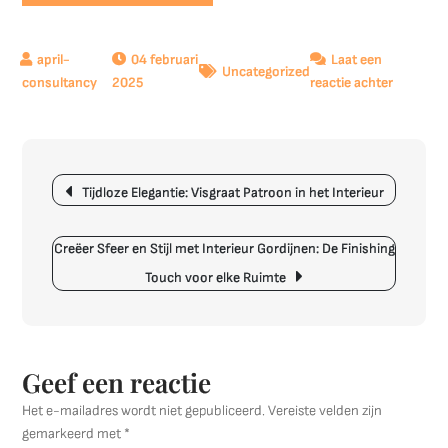
04 februari
Laat een
Uncategorized
op
2025
reactie achter
Tijdloze
elegantie
Visgraat
Berichtnavigatie
vloer
Tijdloze Elegantie: Visgraat Patroon in het Interieur
in
het
interieur
Creëer Sfeer en Stijl met Interieur Gordijnen: De Finishing
Touch voor elke Ruimte
Geef een reactie
Het e-mailadres wordt niet gepubliceerd.
Vereiste velden zijn
gemarkeerd met
*