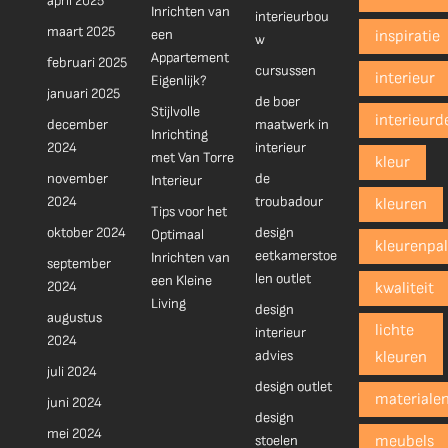
april 2025
Inrichten van
interieurbou
maart 2025
een
inspiratie
w
Appartement
februari 2025
cursussen
interieur
Eigenlijk?
januari 2025
de boer
Stijlvolle
interieurd
december
maatwerk in
Inrichting
2024
interieur
met Van Torre
kleur
november
de
Interieur
2024
troubadour
kleuren
Tips voor het
oktober 2024
design
Optimaal
kleurenpal
eetkamerstoe
Inrichten van
september
len outlet
een Kleine
2024
kwaliteit
Living
design
augustus
lichte
interieur
2024
advies
kleuren
juli 2024
design outlet
materiale
juni 2024
design
mei 2024
stoelen
meubels