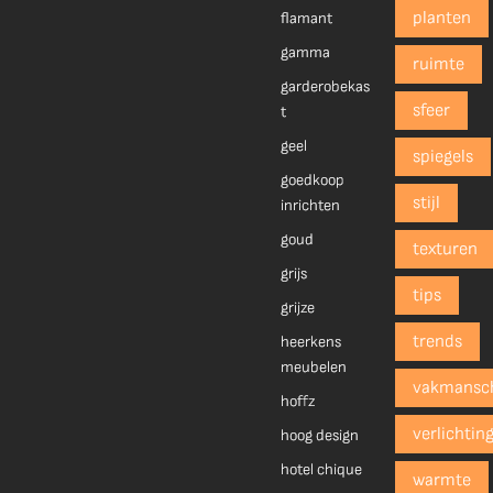
planten
flamant
gamma
ruimte
garderobekas
sfeer
t
geel
spiegels
goedkoop
stijl
inrichten
goud
texturen
grijs
tips
grijze
trends
heerkens
meubelen
vakmansc
hoffz
verlichtin
hoog design
hotel chique
warmte