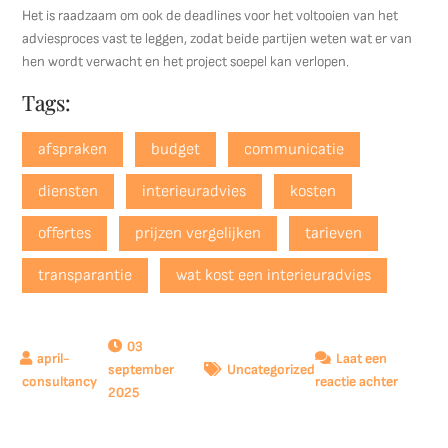
Het is raadzaam om ook de deadlines voor het voltooien van het
adviesproces vast te leggen, zodat beide partijen weten wat er van
hen wordt verwacht en het project soepel kan verlopen.
Tags:
afspraken
budget
communicatie
diensten
interieuradvies
kosten
offertes
prijzen vergelijken
tarieven
transparantie
wat kost een interieuradvies
03
Laat een
september
Uncategorized
op
reactie achter
2025
Kosten
van