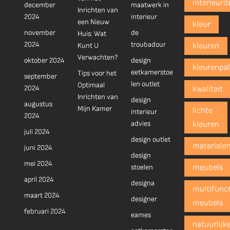
interieurd
december
maatwerk in
Inrichten van
2024
interieur
een Nieuw
kleur
november
de
Huis: Wat
2024
troubadour
Kunt U
kleuren
Verwachten?
oktober 2024
design
kleurenpal
eetkamerstoe
Tips voor het
september
len outlet
Optimaal
2024
kwaliteit
Inrichten van
design
augustus
Mijn Kamer
lichte
interieur
2024
advies
kleuren
juli 2024
design outlet
materiale
juni 2024
design
mei 2024
stoelen
meubels
april 2024
designa
multifunct
maart 2024
designer
meubels
februari 2024
eames
natuurlijk