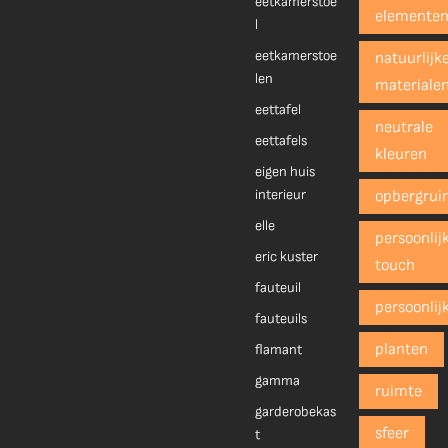
eetkamerstoe
elemente
l
eetkamerstoe
natuurlijk
len
materiale
eettafel
neutrale
eettafels
kleuren
eigen huis
interieur
opbergrui
elle
persoonlij
eric kuster
touch
fauteuil
persoonlij
fauteuils
planten
flamant
gamma
ruimte
garderobekas
sfeer
t