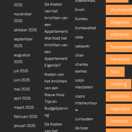
boekenkast
De Kosten
2025
bruin
duurzaam
van het
november
Inrichten van
bureau
2025
elegantie
een
bureaustoel
oktober 2025
Appartement:
esthetiek
casa
Wat Kost het
september
Inrichten van
2025
catawiki
functionali
een
augustus
chair
Appartement
harmonie
2025
charles
Eigenlijk?
juli 2025
eames
hout
Kosten van
juni 2025
colijn
het Inrichten
indeling
meubelen
van een
mei 2025
Nieuw Huis:
coors
inrichten
april 2025
Tips en
interieurbou
maart 2025
Budgetplanni
inspiratie
w
ng
februari 2025
cursussen
interieur
De Kosten
januari 2025
de boer
van het