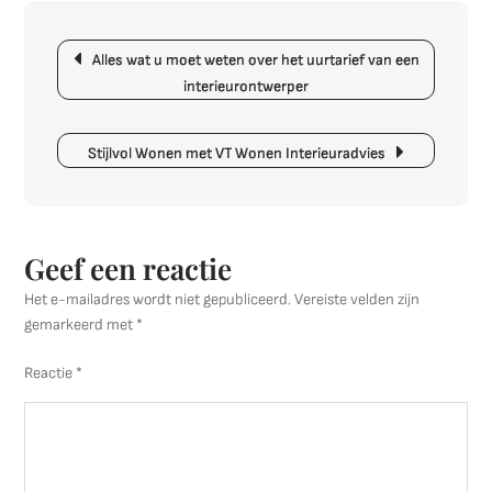
een
Interieu
Berichtnavigatie
Wat
Alles wat u moet weten over het uurtarief van een
Kost
interieurontwerper
het
om
uw
Stijlvol Wonen met VT Wonen Interieuradvies
Ruimte
te
Transfo
Geef een reactie
Het e-mailadres wordt niet gepubliceerd.
Vereiste velden zijn
gemarkeerd met
*
Reactie
*