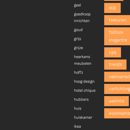
geel
stijl
goedkoop
texturen
inrichten
goud
tijdloze
grijs
elegantie
grijze
tips
heerkens
meubelen
trends
hoffz
vakmansc
hoog design
verlichtin
hotel chique
hubbers
warmte
huis
woonkame
huiskamer
ikea