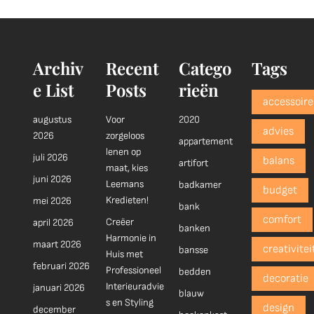
Archiv
Recent
Catego
Tags
e List
Posts
rieën
accessoire
augustus
Voor
2020
advies
2026
zorgeloos
appartement
lenen op
juli 2026
balans
artifort
maat, kies
juni 2026
Leemans
badkamer
budget
Kredieten!
mei 2026
bank
comfort
Creëer
april 2026
banken
Harmonie in
maart 2026
creativitei
bansse
Huis met
februari 2026
Professioneel
bedden
decoratie
Interieuradvie
januari 2026
blauw
s en Styling
design
december