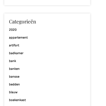
Categorieën
2020
appartement
p
aliseer
artifort
ouw
badkamer
roominterieur
et
bank
ens
banken
terieur
bansse
bedden
blauw
boekenkast