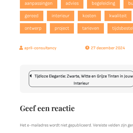
aanpassingen
advies
begeleiding
b
gereed
interieur
kosten
kwaliteit
ontwerp
project
tarieven
tijdsbeste
27 december 2024
Berichtnavigatie
Tijdloze Elegantie: Zwarte, Witte en Grijze Tinten in Jou
Interieur
Geef een reactie
Het e-mailadres wordt niet gepubliceerd.
Vereiste velden zijn 