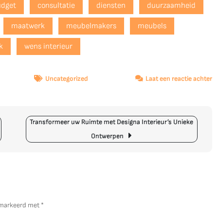
udget
consultatie
diensten
duurzaamheid
maatwerk
meubelmakers
meubels
k
wens interieur
o
Uncategorized
Laat een reactie achter
Re
J
D
Transformeer uw Ruimte met Designa Interieur’s Unieke
m
w
W
Ontwerpen
In
gemarkeerd met
*