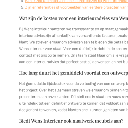
Kan ik zelf de materialen en kleuren kiezen bij Wens Interieur
Zijn er referenties of voorbeelden van eerdere projecten van
Wat zijn de kosten voor een interieuradvies van Wen
Bij Wens Interieur hanteren we transparante en op maat gemaakt
interieuradvies zijn afhankelijk van verschillende factoren, zoa
klant. We streven ernaar om adviezen aan te bieden die betaalbaa
Wens Interieur voor staat. Voor een duidelijk inzicht in de kost
contact met ons op te nemen. Ons team staat klaar om alle vra
aan een interieuradvies dat perfect past bij de wensen en het b
Hoe lang duurt het gemiddeld voordat een ontwerp 
Het gemiddelde tijdsbestek voor de voltooiing van een ontwerp b
het project. Over het algemeen streven we ernaar om binnen 4 to
presenteren aan onze klanten. Dit stelt ons in staat om nauw s
uiteindelijk tot een definitief ontwerp te komen dat voldoet aan
doelgericht te werken, zodat klanten snel kunnen genieten van 
Biedt Wens Interieur ook maatwerk meubels aan?