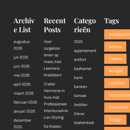
Archiv
Recent
Catego
Tags
e List
Posts
rieën
accessoire
augustus
Voor
2020
advies
2026
zorgeloos
appartement
lenen op
juli 2026
balans
artifort
maat, kies
juni 2026
Leemans
badkamer
budget
Kredieten!
mei 2026
bank
comfort
Creëer
april 2026
banken
Harmonie in
maart 2026
creativitei
bansse
Huis met
februari 2026
Professioneel
bedden
decoratie
Interieuradvie
januari 2026
blauw
s en Styling
design
december
boekenkast
De Kosten
2025