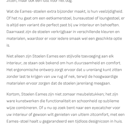
zitten, maar ook een lust voor het oog.
Wat de Eames-stoelen extra bijzonder maakt, is hun veelzijdigheid.
Of het nu gaat om een eetkamerstoel, bureaustoel of loungestoel, er
is altijd een variant die perfect past bij uw interieur en behoeften.
Daarnaast zijn de stoelen verkrijgbaar in verschillende kleuren en
materialen, waardoor er voor iedere smaak wel een geschikte optie
is.
Niet alleen zijn Stoelen Eames een stijlvolle toevoeging aan elk
interieur, ze staan ook bekend om hun duurzaamheid en comfort.
Het ergonomische ontwerp zorgt ervoor dat u urenlang kunt zitten
zonder last te krijgen van uw rug of nek, terwijl de hoogwaardige
materialen ervoor zorgen dat de stoelen jarenlang meegaan.
Kortom, Stoelen Eames zijn niet zomaar meubelstukken; het zijn
ware kunstwerken die functionaliteit en schoonheid op sublieme
wijze combineren. Of u nu op zoek bent naar een eyecatcher voor
uw interieur of gewoon wilt genieten van ultiem zitcomfort, met een
Eames-stoel haalt u gegarandeerd een tijdloos designicoon in huis.