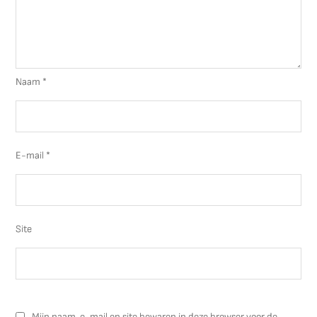
Naam
*
E-mail
*
Site
Mijn naam, e-mail en site bewaren in deze browser voor de