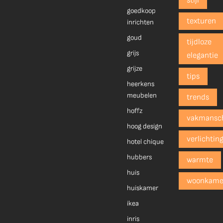
stijl
goedkoop
texturen
inrichten
goud
tijdloze
grijs
elegantie
grijze
tips
heerkens
meubelen
trends
hoffz
vakmansc
hoog design
verlichtin
hotel chique
hubbers
warmte
huis
woonkame
huiskamer
ikea
inris