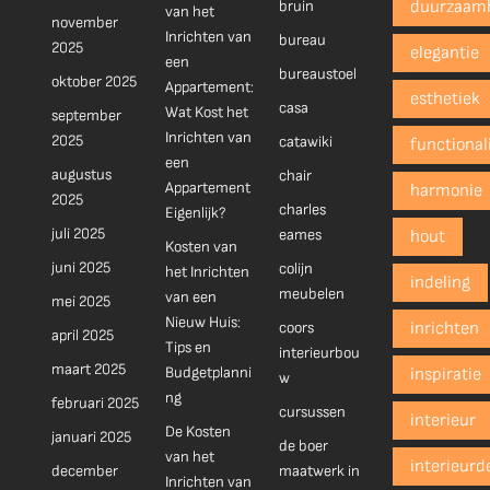
bruin
duurzaam
van het
november
Inrichten van
bureau
2025
elegantie
een
bureaustoel
oktober 2025
Appartement:
esthetiek
casa
Wat Kost het
september
Inrichten van
2025
catawiki
functionali
een
augustus
chair
Appartement
harmonie
2025
charles
Eigenlijk?
juli 2025
eames
hout
Kosten van
juni 2025
colijn
het Inrichten
indeling
meubelen
van een
mei 2025
Nieuw Huis:
coors
inrichten
april 2025
Tips en
interieurbou
maart 2025
Budgetplanni
inspiratie
w
ng
februari 2025
cursussen
interieur
De Kosten
januari 2025
de boer
van het
interieurd
december
maatwerk in
Inrichten van