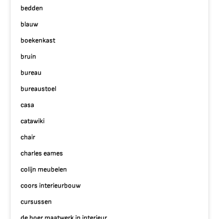
bedden
blauw
boekenkast
bruin
bureau
bureaustoel
casa
catawiki
chair
charles eames
colijn meubelen
coors interieurbouw
cursussen
de boer maatwerk in interieur