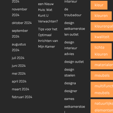
2024
interieur
een Nieuw
kleur
november
de
Huis: Wat
2024
troubadour
Kunt U
kleuren
Verwachten?
oktober 2024
design
kleurenpal
eetkamerstoe
Tips voor het
september
len outlet
Optimaal
2024
kwaliteit
Inrichten van
design
augustus
Mijn Kamer
lichte
interieur
2024
advies
kleuren
juli 2024
design outlet
materiale
juni 2024
design
mei 2024
stoelen
meubels
april 2024
designa
multifunct
maart 2024
designer
meubels
februari 2024
eames
natuurlijk
eetkamerstoe
elemente
l