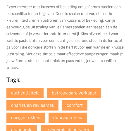
Experimenteer met kussens of bekleding om je Eames stoelen een
persoonlijke touch te geven. Door te spelen met verschillende
kleuren, texturen en patronen van kussens of bekleding, kun je
eenvoudig de uitstraling van je Eames stoelen aanpassen aan de
seizoenen of je veranderende interieurstijl. Kies bijvoorbeeld voor
zachte pasteltinten voor een luchtige en serene sfeer in de lente, of
ga voor rijke donkere stoffen in de herfst voor een warme en knusse
uitstraling. Met deze simpele maar effectieve aanpassingen maak je
jouw Eames stoelen echt uniek en passend bij jouw persoonlijke
smaak.
Tags:
authenticiteit
betrouwbare verkoper
charles en ray eames
comfort
designstukken
duurzaamheid
ergonomie
ergonomisch ontwerp