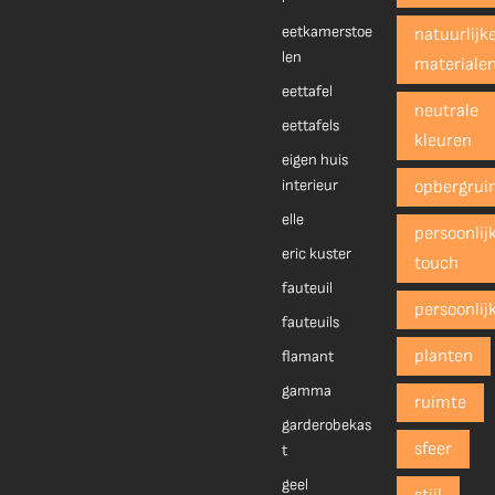
eetkamerstoe
natuurlijk
len
materiale
eettafel
neutrale
eettafels
kleuren
eigen huis
interieur
opbergrui
elle
persoonlij
eric kuster
touch
fauteuil
persoonlij
fauteuils
planten
flamant
gamma
ruimte
garderobekas
sfeer
t
geel