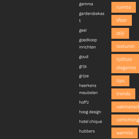
gamma
ruimte
garderobekas
sfeer
t
geel
stijl
goedkoop
texturen
inrichten
goud
tijdloze
grijs
elegantie
grijze
tips
heerkens
meubelen
trends
hoffz
vakmansc
hoog design
verlichtin
hotel chique
hubbers
warmte