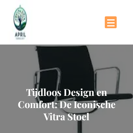
Naar
de
inhoud
gaan
Tijdloos Design en
Comfort: De Iconische
Vitra Stoel