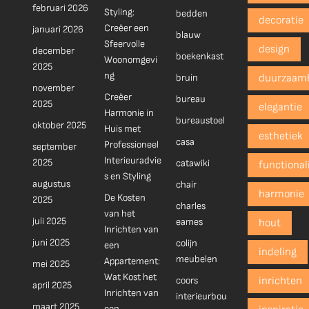
februari 2026
Styling:
bedden
decoratie
Creëer een
januari 2026
blauw
Sfeervolle
design
december
boekenkast
Woonomgevi
2025
ng
bruin
duurzaam
november
Creëer
bureau
2025
elegantie
Harmonie in
bureaustoel
oktober 2025
Huis met
esthetiek
casa
Professioneel
september
Interieuradvie
2025
catawiki
functionali
s en Styling
augustus
chair
harmonie
De Kosten
2025
charles
van het
juli 2025
eames
hout
Inrichten van
juni 2025
colijn
een
indeling
meubelen
Appartement:
mei 2025
Wat Kost het
coors
inrichten
april 2025
Inrichten van
interieurbou
maart 2025
een