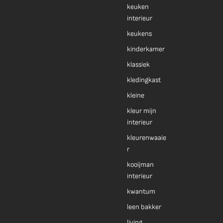
keuken
interieur
keukens
kinderkamer
klassiek
kledingkast
kleine
kleur mijn
interieur
kleurenwaaie
r
kooijman
interieur
kwantum
leen bakker
living