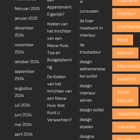
inspiratie
w
Appartement
februari 2025
cursussen
interieur
Eigenlijk?
januari 2025
de boer
Kosten van
interieurd
december
maatwerk in
het Inrichten
2024
interieur
van een
kleur
november
de
Nieuw Huis:
2024
troubadour
Tips en
kleuren
Budgetplanni
oktober 2024
design
kleurenpal
ng
eetkamerstoe
september
len outlet
De Kosten
2024
kwaliteit
van het
design
augustus
Inrichten van
lichte
interieur
2024
een Nieuw
advies
kleuren
juli 2024
Huis: Wat
design outlet
Kunt U
materiale
juni 2024
design
Verwachten?
mei 2024
stoelen
meubels
april 2024
designa