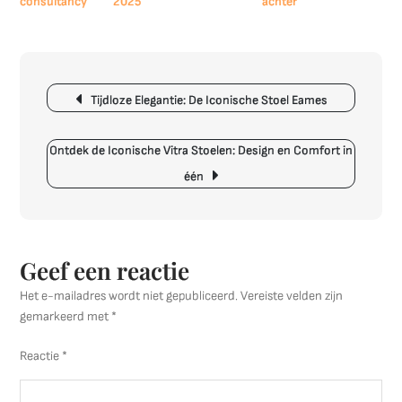
op
2025
achter
Tijdloos
Design
en
Berichtnavigatie
Comfort:
Tijdloze Elegantie: De Iconische Stoel Eames
De
Iconische
Vitra
Ontdek de Iconische Vitra Stoelen: Design en Comfort in
Stoel
één
Geef een reactie
Het e-mailadres wordt niet gepubliceerd.
Vereiste velden zijn
gemarkeerd met
*
Reactie
*