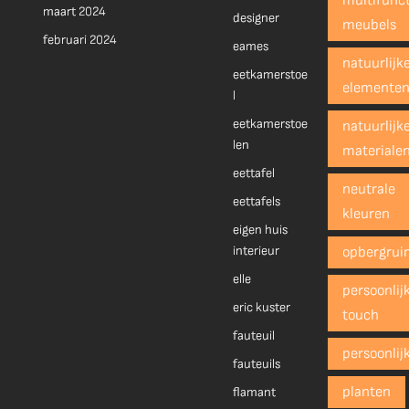
multifunct
maart 2024
designer
meubels
februari 2024
eames
natuurlijk
eetkamerstoe
elemente
l
eetkamerstoe
natuurlijk
len
materiale
eettafel
neutrale
eettafels
kleuren
eigen huis
interieur
opbergrui
elle
persoonlij
eric kuster
touch
fauteuil
persoonlij
fauteuils
planten
flamant