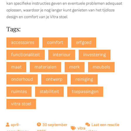
kan specifieke instructies geven en eventuele problemen adequaat
oplossen, waardoor je nog langer kunt genieten van het tijdloze
design en comfort van je Vitra stoel.
Tags:
accessoires
comfort
erfgoed
functionaliteit
interieur
investering
maat
materialen
merk
meubels
onderhoud
ontwerp
reiniging
ruimtes
stabiliteit
toepassingen
vitra stoel
30 september
Laat een reactie
vitra