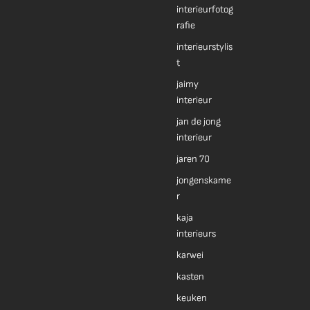
interieurfotog
rafie
interieurstylis
t
jaimy
interieur
jan de jong
interieur
jaren 70
jongenskame
r
kaja
interieurs
karwei
kasten
keuken