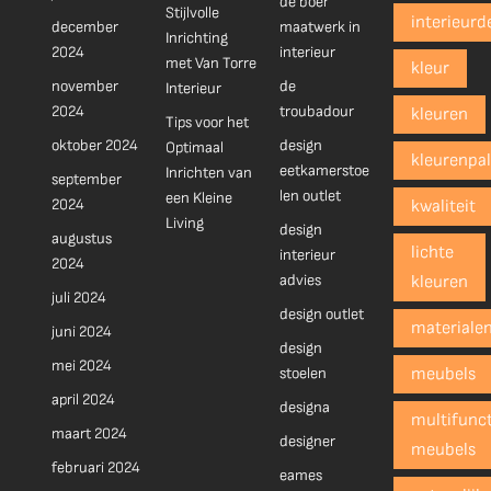
de boer
Stijlvolle
interieurd
december
maatwerk in
Inrichting
2024
interieur
met Van Torre
kleur
november
de
Interieur
2024
troubadour
kleuren
Tips voor het
oktober 2024
design
Optimaal
kleurenpal
eetkamerstoe
Inrichten van
september
len outlet
een Kleine
2024
kwaliteit
Living
design
augustus
lichte
interieur
2024
advies
kleuren
juli 2024
design outlet
materiale
juni 2024
design
mei 2024
stoelen
meubels
april 2024
designa
multifunct
maart 2024
designer
meubels
februari 2024
eames