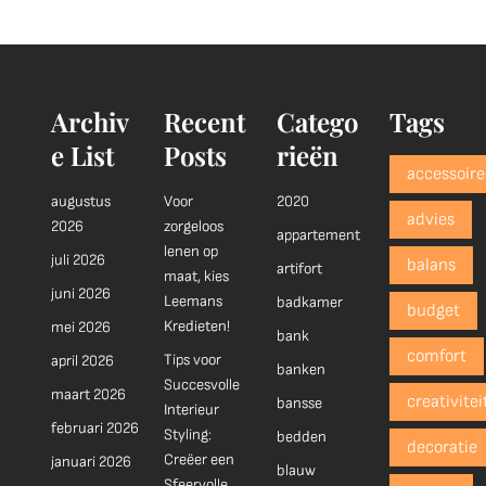
Archiv
Recent
Catego
Tags
e List
Posts
rieën
accessoire
augustus
Voor
2020
advies
2026
zorgeloos
appartement
lenen op
juli 2026
balans
artifort
maat, kies
juni 2026
Leemans
badkamer
budget
Kredieten!
mei 2026
bank
comfort
Tips voor
april 2026
banken
Succesvolle
maart 2026
creativitei
bansse
Interieur
februari 2026
Styling:
bedden
decoratie
Creëer een
januari 2026
blauw
Sfeervolle