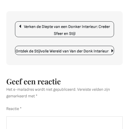
Tijdloze
Elegantie:
Creëer
Berichtnavigatie
Rust
Verken de Diepte van een Donker Interieur: Creëer
en
Sfeer en Stijl
Verfijning
met
een
Ontdek de Stijlvolle Wereld van Van der Donk Interieur
Wit
Interieur
Geef een reactie
Het e-mailadres wordt niet gepubliceerd.
Vereiste velden zijn
gemarkeerd met
*
Reactie
*