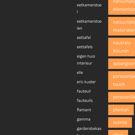
natuurlijk
eetkamerstoe
elemente
l
eetkamerstoe
natuurlijk
len
materiale
eettafel
neutrale
eettafels
kleuren
eigen huis
interieur
opbergrui
elle
persoonlij
eric kuster
touch
fauteuil
persoonlij
fauteuils
planten
flamant
gamma
ruimte
garderobekas