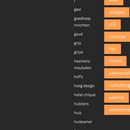
sfeer
t
geel
spiegels
goedkoop
stijl
inrichten
goud
texturen
grijs
tips
grijze
trends
heerkens
meubelen
vakmansc
hoffz
verlichtin
hoog design
hotel chique
warmte
hubbers
woonkame
huis
huiskamer