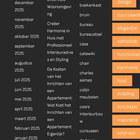
design
december
boekenkast
Woonomgevi
2025
ng
bruin
duurzaam
november
Creëer
bureau
2025
elegantie
Harmonie in
bureaustoel
oktober 2025
Huis met
esthetiek
casa
Professioneel
september
Interieuradvie
2025
catawiki
functionali
s en Styling
augustus
chair
harmonie
De Kosten
2025
charles
van het
juli 2025
eames
hout
Inrichten van
juni 2025
colijn
een
indeling
meubelen
Appartement:
mei 2025
Wat Kost het
coors
inrichten
april 2025
Inrichten van
interieurbou
maart 2025
een
inspiratie
w
Appartement
februari 2025
cursussen
interieur
Eigenlijk?
januari 2025