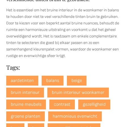
Het is essentieel om het bruine interieur in de woonkamer in balans
te houden door niet te veel verschillende tinten bruin te gebruiken.
Door te kiezen voor een beperkt aantal bruine nuances, behoudt de
ruimte een harmonieuze uitstraling en voorkomt u dat het geheel
overweldigend wordt. Het is raadzaam om enkele complementaire
tinten te selecteren die goed bij elkaar passen en zo een
samenhangend kleurenpalet vormen, waardoor de woonkamer een
rustige en evenwichtige sfeer krijgt.
Tags:
aardetinten
balans
beige
bruin interieur
bruin interieur woonkamer
bruine meubels
contrast
gezelligheid
groene planten
harmonieus evenwicht