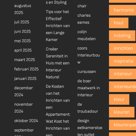
s en Styling
augustus
chair
harmonie
Tips voor het
2025
charles
Effectief
juli 2025
eames
hout
Inrichten van
juni 2025
colijn
een Lange
indeling
meubelen
Kamer
mei 2025
coors
inrichten
Creëer
april 2025
interieurbou
Sereniteit in
maart 2025
inspiratie
w
Huis met een
februari 2025
Interieur
cursussen
interieur
Naturel
januari 2025
de boer
De Kosten
interieurd
december
maatwerk in
van het
2024
interieur
kleur
Inrichten van
november
de
een
2024
troubadour
kleuren
Appartement:
oktober 2024
design
Wat Kost het
kleurenpal
eetkamerstoe
Inrichten van
september
len outlet
een