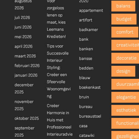
augustus
Voor
2020
balans
2026
zorgeloos
appartement
lenen op
juli 2026
budget
artifort
maat, kies
juni 2026
Leemans
badkamer
comfort
Kredieten!
mei 2026
bank
creativitei
Tips voor
april 2026
banken
Succesvolle
maart 2026
decoratie
bansse
Interieur
februari 2026
Styling:
bedden
design
Creëer een
januari 2026
blauw
Sfeervolle
duurzaam
december
boekenkast
Woonomgevi
2025
ng
bruin
elegantie
november
Creëer
bureau
2025
esthetiek
Harmonie in
bureaustoel
oktober 2025
Huis met
functionali
casa
Professioneel
september
Interieuradvie
2025
catawiki
gezellighe