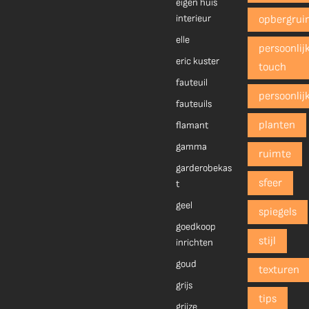
eigen huis
interieur
opbergrui
elle
persoonlij
eric kuster
touch
fauteuil
persoonlij
fauteuils
planten
flamant
gamma
ruimte
garderobekas
sfeer
t
geel
spiegels
goedkoop
stijl
inrichten
goud
texturen
grijs
tips
grijze