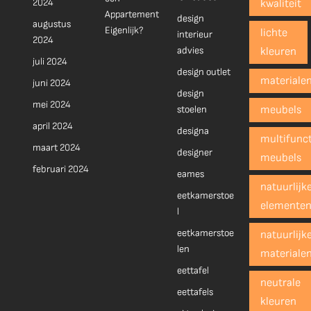
2024
kwaliteit
Appartement
design
augustus
Eigenlijk?
lichte
interieur
2024
advies
kleuren
juli 2024
design outlet
materiale
juni 2024
design
mei 2024
stoelen
meubels
april 2024
designa
multifunct
maart 2024
designer
meubels
februari 2024
eames
natuurlijk
eetkamerstoe
elemente
l
eetkamerstoe
natuurlijk
len
materiale
eettafel
neutrale
eettafels
kleuren