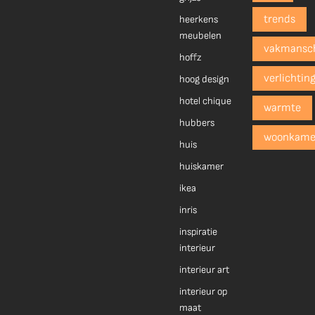
trends
heerkens
meubelen
vakmansc
hoffz
verlichtin
hoog design
hotel chique
warmte
hubbers
woonkame
huis
huiskamer
ikea
inris
inspiratie
interieur
interieur art
interieur op
maat