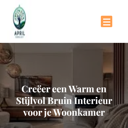
Naar
de
inhoud
gaan
Creëer een Warm en
Stijlvol Bruin Interieur
voor je Woonkamer