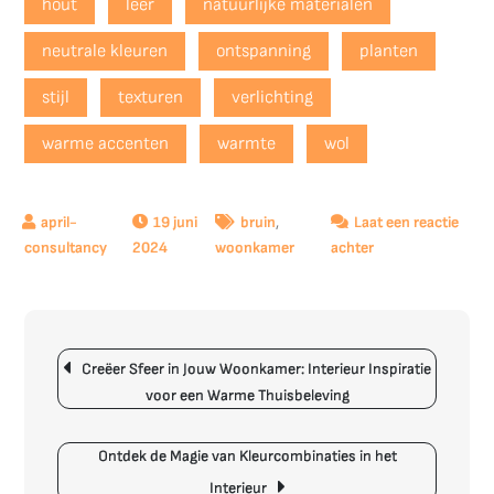
hout
leer
natuurlijke materialen
neutrale kleuren
ontspanning
planten
stijl
texturen
verlichting
warme accenten
warmte
wol
19 juni
bruin
,
Laat een reactie
op
2024
woonkamer
achter
Creëer
een
Warm
Berichtnavigatie
en
Creëer Sfeer in Jouw Woonkamer: Interieur Inspiratie
Stijlvol
voor een Warme Thuisbeleving
Bruin
Interieur
voor
Ontdek de Magie van Kleurcombinaties in het
je
Interieur