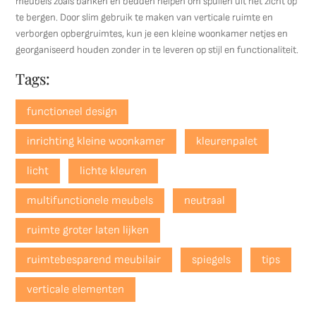
meubels zoals banken en bedden helpen om spullen uit het zicht op
te bergen. Door slim gebruik te maken van verticale ruimte en
verborgen opbergruimtes, kun je een kleine woonkamer netjes en
georganiseerd houden zonder in te leveren op stijl en functionaliteit.
Tags:
functioneel design
inrichting kleine woonkamer
kleurenpalet
licht
lichte kleuren
multifunctionele meubels
neutraal
ruimte groter laten lijken
ruimtebesparend meubilair
spiegels
tips
verticale elementen