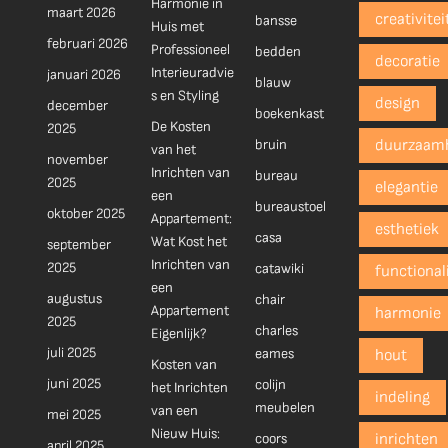
Harmonie in
maart 2026
creativitei
bansse
Huis met
februari 2026
Professioneel
bedden
decoratie
Interieuradvie
januari 2026
blauw
s en Styling
design
december
boekenkast
De Kosten
2025
bruin
duurzaam
van het
november
Inrichten van
bureau
2025
elegantie
een
bureaustoel
oktober 2025
Appartement:
esthetiek
casa
Wat Kost het
september
Inrichten van
2025
catawiki
functionali
een
augustus
chair
Appartement
harmonie
2025
charles
Eigenlijk?
juli 2025
eames
hout
Kosten van
juni 2025
colijn
het Inrichten
indeling
meubelen
van een
mei 2025
Nieuw Huis:
coors
inrichten
april 2025