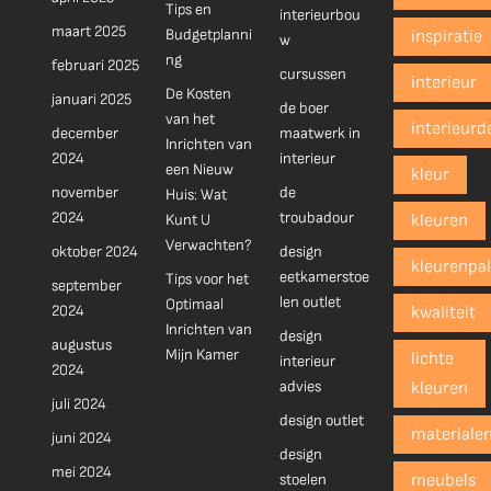
Tips en
interieurbou
maart 2025
Budgetplanni
inspiratie
w
ng
februari 2025
cursussen
interieur
De Kosten
januari 2025
de boer
van het
interieurd
december
maatwerk in
Inrichten van
2024
interieur
een Nieuw
kleur
november
de
Huis: Wat
2024
troubadour
Kunt U
kleuren
Verwachten?
oktober 2024
design
kleurenpal
eetkamerstoe
Tips voor het
september
len outlet
Optimaal
2024
kwaliteit
Inrichten van
design
augustus
Mijn Kamer
lichte
interieur
2024
advies
kleuren
juli 2024
design outlet
materiale
juni 2024
design
mei 2024
stoelen
meubels