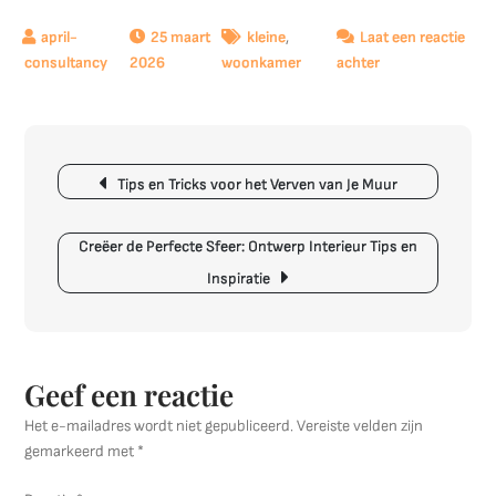
25 maart
kleine
,
Laat een reactie
op
2026
woonkamer
achter
Tips
voor
de
Berichtnavigatie
ideale
Tips en Tricks voor het Verven van Je Muur
inrichting
van
een
Creëer de Perfecte Sfeer: Ontwerp Interieur Tips en
kleine
Inspiratie
woonkamer
Geef een reactie
Het e-mailadres wordt niet gepubliceerd.
Vereiste velden zijn
gemarkeerd met
*