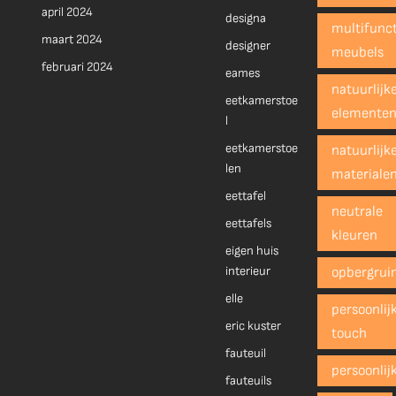
april 2024
designa
multifunct
maart 2024
designer
meubels
februari 2024
eames
natuurlijk
eetkamerstoe
elemente
l
eetkamerstoe
natuurlijk
len
materiale
eettafel
neutrale
eettafels
kleuren
eigen huis
interieur
opbergrui
elle
persoonlij
eric kuster
touch
fauteuil
persoonlij
fauteuils