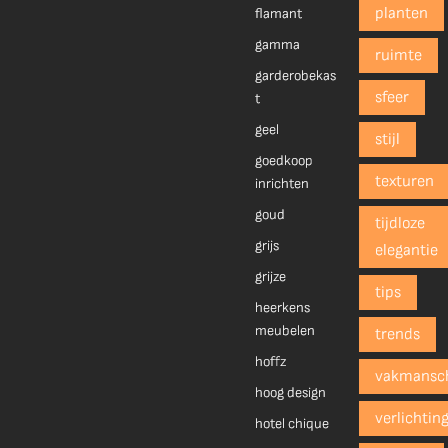
planten
flamant
gamma
ruimte
garderobekas
sfeer
t
geel
stijl
goedkoop
texturen
inrichten
goud
tijdloze
grijs
elegantie
grijze
tips
heerkens
meubelen
trends
hoffz
vakmansc
hoog design
verlichtin
hotel chique