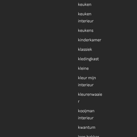
keuken
keuken
interieur
keukens
kinderkamer
klassiek
kledingkast
kleine
kleur mijn
interieur
kleurenwaaie
r
kooijman
interieur
kwantum
leen bakker